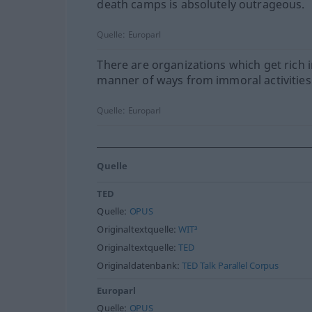
death camps is absolutely outrageous.
Quelle:
Europarl
There are organizations which get rich in
manner of ways from immoral activities
Quelle:
Europarl
Quelle
TED
Quelle:
OPUS
Originaltextquelle:
WIT³
Originaltextquelle:
TED
Originaldatenbank:
TED Talk Parallel Corpus
Europarl
Quelle:
OPUS