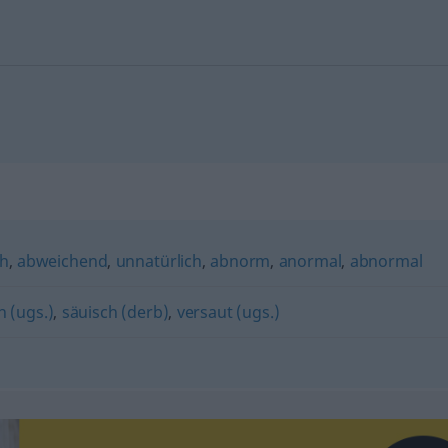
ch
,
abweichend
,
unnatürlich
,
abnorm
,
anormal
,
abnormal
h (ugs.)
,
säuisch (derb)
,
versaut (ugs.)