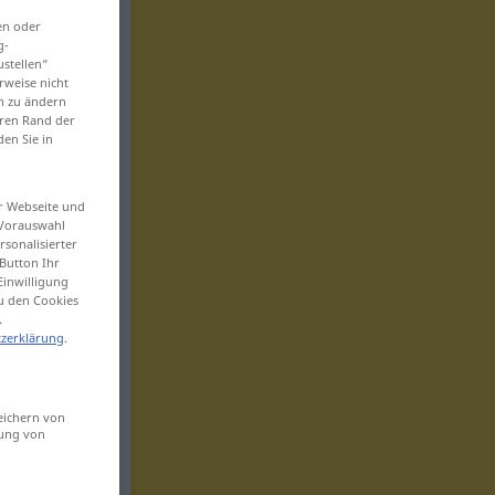
en oder
g-
ustellen“
rweise nicht
en zu ändern
eren Rand der
den Sie in
er Webseite und
 Vorauswahl
sonalisierter
Button Ihr
Einwilligung
zu den Cookies
.
zerklärung
.
eichern von
sung von