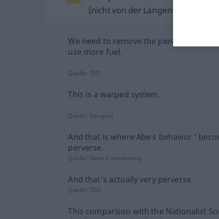
(nicht von der Langenscheidt Reda
We need to remove the perverse incenti
use more fuel.
Quelle:
TED
This is a warped system.
Quelle:
Europarl
And that is where Abe s behavior ’ beco
perverse.
Quelle:
News-Commentary
And that's actually very perverse.
Quelle:
TED
This comparison with the Nationalist Soc