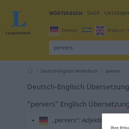
WÖRTERBUCH
SHOP
UNTERNE
Deutsch
Englisch
Deutsch-Englisch Wörterbuch
pervers
Deutsch-Englisch Übersetzung
"pervers" Englisch Übersetzun
„pervers“
: Adjektiv
Ihre Priv