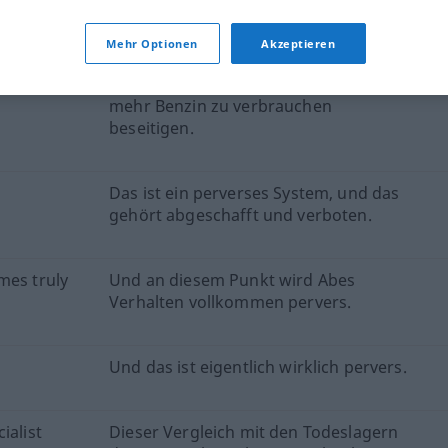
ktion geprüft)
Mehr Optionen
Akzeptieren
ves to
Wir müssen den perversen Anreiz
mehr Benzin zu verbrauchen
beseitigen.
Das ist ein perverses System, und das
gehört abgeschafft und verboten.
mes truly
Und an diesem Punkt wird Abes
Verhalten vollkommen pervers.
Und das ist eigentlich wirklich pervers.
ialist
Dieser Vergleich mit den Todeslagern