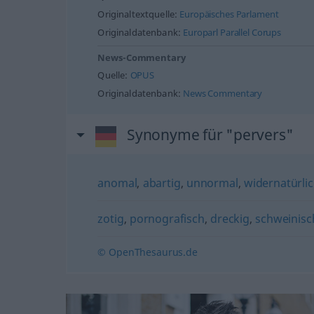
Originaltextquelle:
Europäisches Parlament
Originaldatenbank:
Europarl Parallel Corups
News-Commentary
Quelle:
OPUS
Originaldatenbank:
News Commentary
Synonyme für "pervers"
anomal
,
abartig
,
unnormal
,
widernatürli
zotig
,
pornografisch
,
dreckig
,
schweinisc
© OpenThesaurus.de