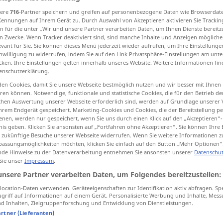
t
>
sere
716
-Partner speichern und greifen auf personenbezogene Daten wie Browserdat
Kennungen auf Ihrem Gerät zu. Durch Auswahl von Akzeptieren aktivieren Sie Trackin
n für die unter „Wir und unsere Partner verarbeiten Daten, um Ihnen Dienste bereitz
n Zwecke. Wenn Tracker deaktiviert sind, sind manche Inhalte und Anzeigen mögliche
tippen)
evant für Sie. Sie können dieses Menü jederzeit wieder aufrufen, um Ihre Einstellung
inwilligung zu widerrufen, indem Sie auf den Link Privatsphäre-Einstellungen am unt
cken. Ihre Einstellungen gelten innerhalb unseres Website. Weitere Informationen fin
enschutzerklärung.
en Cookies, damit Sie unsere Webseite bestmöglich nutzen und wir besser mit Ihnen
en können. Notwendige, funktionale und statistische Cookies, die für den Betrieb d
ischen Auswertung unserer Webseite erforderlich sind, werden auf Grundlage unserer
pervers
abartig
hrem Endgerät gespeichert. Marketing-Cookies und Cookies, die der Bereitstellung per
MED
PSYCH
nen, werden nur gespeichert, wenn Sie uns durch einen Klick auf den „Akzeptieren“-
nis geben. Klicken Sie ansonsten auf „Fortfahren ohne Akzeptieren“. Sie können Ihre 
ür zukünftige Besuche unserer Webseite widerrufen. Wenn Sie weitere Informationen 
assungsmöglichkeiten möchten, klicken Sie einfach auf den Button „Mehr Optionen“
de Hinweise zu der Datenverarbeitung entnehmen Sie ansonsten unserer
Datenschut
 Sie unser
Impressum
.
unsere Partner verarbeiten Daten, um Folgendes bereitzustellen:
ein perverser
Mensch
ocation-Daten verwenden. Geräteeigenschaften zur Identifikation aktiv abfragen. Sp
griff auf Informationen auf einem Gerät. Personalisierte Werbung und Inhalte, Mes
 Inhalten, Zielgruppenforschung und Entwicklung von Dienstleistungen.
artner (Lieferanten)
Quellen für "pervers"