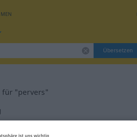
HMEN
Übersetzen
 für "pervers"
g
atsphäre ist uns wichtig