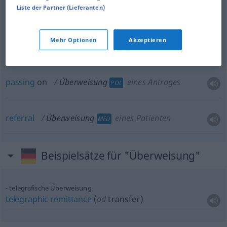
Liste der Partner (Lieferanten)
referral
Überweisung
eines Antrages
POL
Mehr Optionen
Akzeptieren
referring
Überweisung
eines Antrages
POL
passing
on
Überweisung
eines Antrages
POL
referral
Überweisung
eines Patienten
MED
Beispielsätze für "Überweisung"
telegrafische Überweisung
telegraphic
remittance
(
od
transfer)