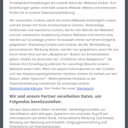
Privatsphäre-Einstellungen am unteren Rand der Webseite klicken. Ihre
Einstellungen gelten innerhalb unseres Website. Weitere Informationen
Überweisung
f
<
Überweisung
;
Überweisungen
>
finden Sie in unserer Datenschutzerklärung.
Übersicht aller Übersetzungen
Wir verwenden Cookies, damit Sie unsere Webseite bestmöglich nutzen
und wir besser mit Ihnen kommunizieren können. Notwendige,
(Für mehr Details die Übersetzung anklicken/antippen)
funktionale und statistische Cookies, die für den Betrieb der Webseite
und der statistischen Auswertung unserer Webseite erforderlich sind,
remittance, transfer
transfer
werden auf Grundlage unserer Vorauswahl immer auf Ihrem Endgerät
gespeichert. Marketing-Cookies und Cookies, die der Bereitstellung
personalisierter Werbung dienen, werden nur gespeichert, wenn Sie uns
referral, referring, passing on
referral
durch einen Klick auf den „Akzeptieren“-Button Ihr Einverständnis
geben. Klicken Sie ansonsten auf „Fortfahren ohne Akzeptieren“. Sie
können Ihre Einwilligung jederzeit für zukünftige Besuche unserer
Webseite widerrufen. Wenn Sie weitere Informationen zu den Cookies
und den Anpassungsmöglichkeiten möchten, klicken Sie einfach auf den
Button „Mehr Optionen“. Weitergehende Hinweise zu der
remittance
Überweisung
von Geld
Datenverarbeitung entnehmen Sie ansonsten unserer
WIRTSCH
Datenschutzerklärung
. Hier finden Sie unser
Impressum
.
Wir und unsere Partner verarbeiten Daten, um
transfer
Überweisung
von Geld
WIRTSCH
Folgendes bereitzustellen:
Genaue Geolocation-Daten verwenden. Geräteeigenschaften zur
Identifikation aktiv abfragen. Speichern von und/oder Zugriff auf
Informationen auf einem Gerät. Personalisierte Werbung und Inhalte,
Messung von Werbung und Inhalten, Zielgruppenforschung und
transfer
Überweisung
eines Falles
Entwicklung von Dienstleistungen.
JUR