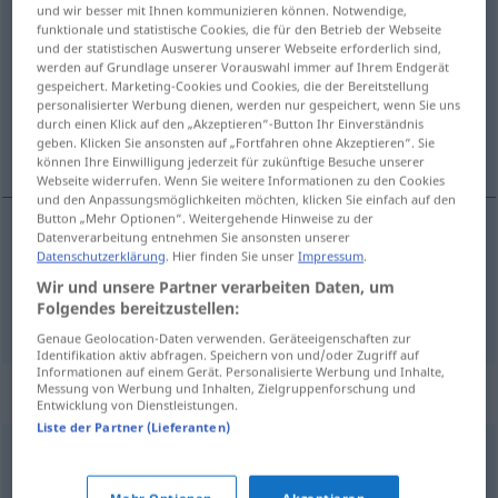
und wir besser mit Ihnen kommunizieren können. Notwendige,
OBS
funktionale und statistische Cookies, die für den Betrieb der Webseite
und der statistischen Auswertung unserer Webseite erforderlich sind,
Übersicht aller Übersetzungen
werden auf Grundlage unserer Vorauswahl immer auf Ihrem Endgerät
gespeichert. Marketing-Cookies und Cookies, die der Bereitstellung
(Für mehr Details die Übersetzung anklicken/antippen)
personalisierter Werbung dienen, werden nur gespeichert, wenn Sie uns
durch einen Klick auf den „Akzeptieren“-Button Ihr Einverständnis
streetcar, tram
geben. Klicken Sie ansonsten auf „Fortfahren ohne Akzeptieren“. Sie
können Ihre Einwilligung jederzeit für zukünftige Besuche unserer
Webseite widerrufen. Wenn Sie weitere Informationen zu den Cookies
und den Anpassungsmöglichkeiten möchten, klicken Sie einfach auf den
Button „Mehr Optionen“. Weitergehende Hinweise zu der
Datenverarbeitung entnehmen Sie ansonsten unserer
Datenschutzerklärung
. Hier finden Sie unser
Impressum
.
streetcar
Tramway
Straßenbahn
US
Wir und unsere Partner verarbeiten Daten, um
Folgendes bereitzustellen:
tram
Tramway
BR
Genaue Geolocation-Daten verwenden. Geräteeigenschaften zur
Identifikation aktiv abfragen. Speichern von und/oder Zugriff auf
Informationen auf einem Gerät. Personalisierte Werbung und Inhalte,
Synonyme für "Tramway"
Messung von Werbung und Inhalten, Zielgruppenforschung und
Entwicklung von Dienstleistungen.
Liste der Partner (Lieferanten)
Trambahn
,
Bim (ugs., österr.)
,
Elektrische (ugs.,