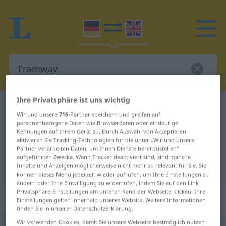
Ihre Privatsphäre ist uns wichtig
Deutsch-Englisch Wörterbuch
Tramway
Wir und unsere
716
-Partner speichern und greifen auf
Deutsch-Englisch Übersetzung für
personenbezogene Daten wie Browserdaten oder eindeutige
Kennungen auf Ihrem Gerät zu. Durch Auswahl von Akzeptieren
"Tramway"
aktivieren Sie Tracking-Technologien für die unter „Wir und unsere
Partner verarbeiten Daten, um Ihnen Dienste bereitzustellen“
aufgeführten Zwecke. Wenn Tracker deaktiviert sind, sind manche
Inhalte und Anzeigen möglicherweise nicht mehr so relevant für Sie. Sie
"Tramway" Englisch Übersetzung
können dieses Menü jederzeit wieder aufrufen, um Ihre Einstellungen zu
ändern oder Ihre Einwilligung zu widerrufen, indem Sie auf den Link
Privatsphäre-Einstellungen am unteren Rand der Webseite klicken. Ihre
„Tramway“
: Femininum
Einstellungen gelten innerhalb unseres Website. Weitere Informationen
finden Sie in unserer Datenschutzerklärung.
Wir verwenden Cookies, damit Sie unsere Webseite bestmöglich nutzen
Tramway
[ˈtramve]
f
<
Tramway
;
Tramways
>
ÖSTERR
(ENGL.)