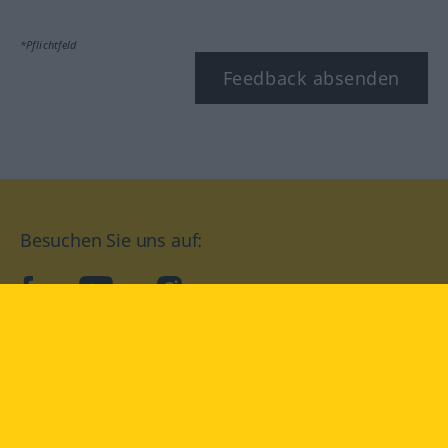
*Pflichtfeld
Feedback absenden
Besuchen Sie uns auf:
facebook
YouTube
Instagram
Langenscheidt