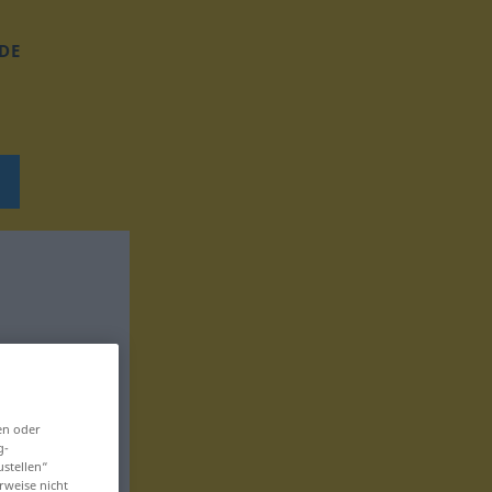
DE
en oder
g-
ustellen“
rweise nicht