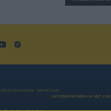
ook
YouTube
Instagram
TZBESTIMMUNGEN
IMPRESSUM
LATEINWÖRTERBUCH MIT COD
 Alle Rechte vorbehalten.