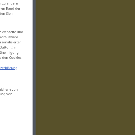
en zu ändern
eren Rand der
den Sie in
er Webseite und
 Vorauswahl
sonalisierter
Button Ihr
Einwilligung
zu den Cookies
.
zerklärung
.
eichern von
sung von