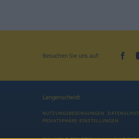
Besuchen Sie uns auf:
faceb
Langenscheidt
NUTZUNGSBEDINGUNGEN
DATENSCHU
PRIVATSPHÄRE-EINSTELLUNGEN
Copyright © 2026 PONS Langenscheidt GmbH,