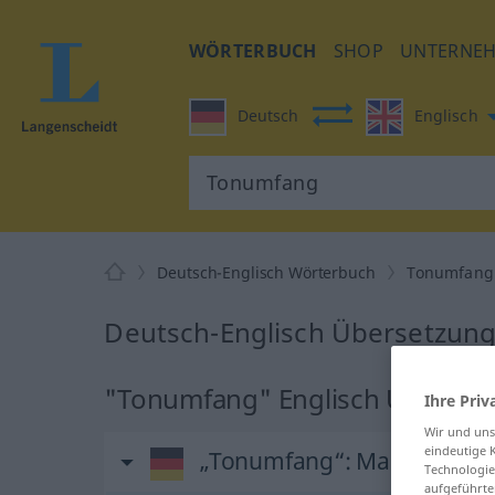
WÖRTERBUCH
SHOP
UNTERNE
Deutsch
Englisch
Deutsch-Englisch Wörterbuch
Tonumfang
Deutsch-Englisch Übersetzun
"Tonumfang" Englisch Überset
Ihre Priv
Wir und un
eindeutige 
„Tonumfang“
: Maskulinum
Technologie
aufgeführte