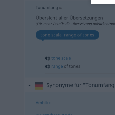
Tonumfang
m
Übersicht aller Übersetzungen
(Für mehr Details die Übersetzung anklicken/an
tone scale, range of tones
tone
scale
range
of tones
Synonyme für "Tonumfang
Ambitus
© OpenThesaurus.de