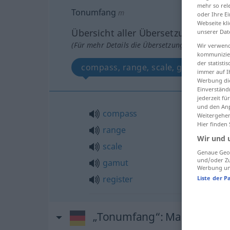
mehr so rel
Tonumfang
m
oder Ihre E
Webseite kli
Übersicht aller Übersetzungen
unserer Dat
(Für mehr Details die Übersetzung anklicken/an
Wir verwend
kommunizier
der statist
compass, range, scale, gamut, regis
immer auf I
Werbung die
Einverständ
jederzeit f
und den Anp
compass
Weitergehen
Hier finden
range
Wir und 
scale
Genaue Geol
und/oder Zu
gamut
Werbung und
register
Liste der P
„Tonumfang“
: Maskulinum