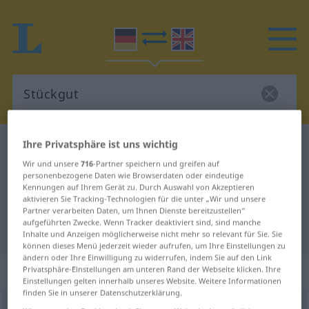
Ihre Privatsphäre ist uns wichtig
Deutsch-Englisch Wörterbuch
Stückgut
Wir und unsere
716
-Partner speichern und greifen auf
Deutsch-Englisch Übersetzung für
personenbezogene Daten wie Browserdaten oder eindeutige
"Stückgut"
Kennungen auf Ihrem Gerät zu. Durch Auswahl von Akzeptieren
aktivieren Sie Tracking-Technologien für die unter „Wir und unsere
Partner verarbeiten Daten, um Ihnen Dienste bereitzustellen“
aufgeführten Zwecke. Wenn Tracker deaktiviert sind, sind manche
"Stückgut" Englisch Übersetzung
Inhalte und Anzeigen möglicherweise nicht mehr so relevant für Sie. Sie
können dieses Menü jederzeit wieder aufrufen, um Ihre Einstellungen zu
ändern oder Ihre Einwilligung zu widerrufen, indem Sie auf den Link
„Stückgut“
: Neutrum
Privatsphäre-Einstellungen am unteren Rand der Webseite klicken. Ihre
Einstellungen gelten innerhalb unseres Website. Weitere Informationen
finden Sie in unserer Datenschutzerklärung.
Stückgut
n