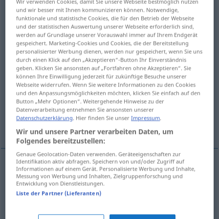
Wir verwenden Cookies, damit Sie unsere Webseite bestmöglich nutzen
und wir besser mit Ihnen kommunizieren können. Notwendige,
Übersicht aller Übersetzungen
funktionale und statistische Cookies, die für den Betrieb der Webseite
und der statistischen Auswertung unserer Webseite erforderlich sind,
(Für mehr Details die Übersetzung anklicken/antippen)
werden auf Grundlage unserer Vorauswahl immer auf Ihrem Endgerät
gespeichert. Marketing-Cookies und Cookies, die der Bereitstellung
parcelled goods, parcelled freight, general
personalisierter Werbung dienen, werden nur gespeichert, wenn Sie uns
durch einen Klick auf den „Akzeptieren“-Button Ihr Einverständnis
cargo, LCL
geben. Klicken Sie ansonsten auf „Fortfahren ohne Akzeptieren“. Sie
können Ihre Einwilligung jederzeit für zukünftige Besuche unserer
Webseite widerrufen. Wenn Sie weitere Informationen zu den Cookies
less-than-carload freight (, piece goods
und den Anpassungsmöglichkeiten möchten, klicken Sie einfach auf den
Button „Mehr Optionen“. Weitergehende Hinweise zu der
Datenverarbeitung entnehmen Sie ansonsten unserer
to forward convey ship by ordinary goods
Datenschutzerklärung
. Hier finden Sie unser
Impressum
.
(freight train
Wir und unsere Partner verarbeiten Daten, um
Folgendes bereitzustellen:
Genaue Geolocation-Daten verwenden. Geräteeigenschaften zur
Identifikation aktiv abfragen. Speichern von und/oder Zugriff auf
Informationen auf einem Gerät. Personalisierte Werbung und Inhalte,
parcel(l)ed
goods
pl
Stückgut
Messung von Werbung und Inhalten, Zielgruppenforschung und
WIRTSCH
Entwicklung von Dienstleistungen.
Liste der Partner (Lieferanten)
piece
goods
pl
Stückgut
WIRTSCH