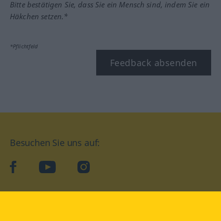
Bitte bestätigen Sie, dass Sie ein Mensch sind, indem Sie ein
Häkchen setzen.*
*Pflichtfeld
Feedback absenden
Besuchen Sie uns auf:
facebook
YouTube
Instagram