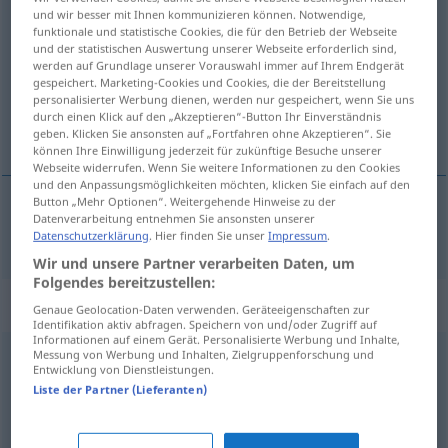
und wir besser mit Ihnen kommunizieren können. Notwendige,
[ʃtimuˈlantsɪ̆a; sti-]
,
u.
Stimulanzien
[ʃtimuˈlantsɪ̆ən; sti-]
>
funktionale und statistische Cookies, die für den Betrieb der Webseite
und der statistischen Auswertung unserer Webseite erforderlich sind,
Übersicht aller Übersetzungen
werden auf Grundlage unserer Vorauswahl immer auf Ihrem Endgerät
gespeichert. Marketing-Cookies und Cookies, die der Bereitstellung
(Für mehr Details die Übersetzung anklicken/antippen)
personalisierter Werbung dienen, werden nur gespeichert, wenn Sie uns
durch einen Klick auf den „Akzeptieren“-Button Ihr Einverständnis
stimulant
geben. Klicken Sie ansonsten auf „Fortfahren ohne Akzeptieren“. Sie
können Ihre Einwilligung jederzeit für zukünftige Besuche unserer
Webseite widerrufen. Wenn Sie weitere Informationen zu den Cookies
und den Anpassungsmöglichkeiten möchten, klicken Sie einfach auf den
Button „Mehr Optionen“. Weitergehende Hinweise zu der
Datenverarbeitung entnehmen Sie ansonsten unserer
stimulant
Stimulans
MED
Datenschutzerklärung
. Hier finden Sie unser
Impressum
.
Wir und unsere Partner verarbeiten Daten, um
Folgendes bereitzustellen:
Synonyme für "Stimulans"
Genaue Geolocation-Daten verwenden. Geräteeigenschaften zur
Identifikation aktiv abfragen. Speichern von und/oder Zugriff auf
Informationen auf einem Gerät. Personalisierte Werbung und Inhalte,
Messung von Werbung und Inhalten, Zielgruppenforschung und
Entwicklung von Dienstleistungen.
Genussmittel
Liste der Partner (Lieferanten)
Psychotonikum