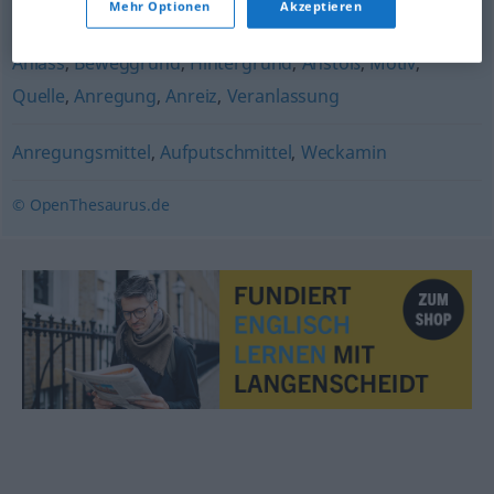
Mehr Optionen
Akzeptieren
Auslöser
,
Ursache
,
Initialzündung
,
Impuls
,
Grund
,
Anlass
,
Beweggrund
,
Hintergrund
,
Anstoß
,
Motiv
,
Quelle
,
Anregung
,
Anreiz
,
Veranlassung
Anregungsmittel
,
Aufputschmittel
,
Weckamin
© OpenThesaurus.de