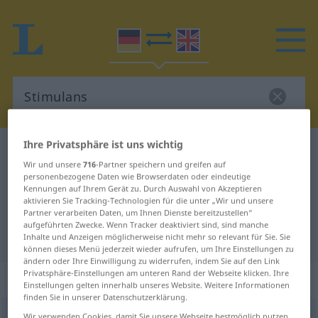
Ihre Privatsphäre ist uns wichtig
Deutsch-Englisch Wörterbuch
Stimulans
Wir und unsere
716
-Partner speichern und greifen auf
Deutsch-Englisch Übersetzung für
personenbezogene Daten wie Browserdaten oder eindeutige
Kennungen auf Ihrem Gerät zu. Durch Auswahl von Akzeptieren
"Stimulans"
aktivieren Sie Tracking-Technologien für die unter „Wir und unsere
Partner verarbeiten Daten, um Ihnen Dienste bereitzustellen“
aufgeführten Zwecke. Wenn Tracker deaktiviert sind, sind manche
"Stimulans" Englisch Übersetzung
Inhalte und Anzeigen möglicherweise nicht mehr so relevant für Sie. Sie
können dieses Menü jederzeit wieder aufrufen, um Ihre Einstellungen zu
ändern oder Ihre Einwilligung zu widerrufen, indem Sie auf den Link
Privatsphäre-Einstellungen am unteren Rand der Webseite klicken. Ihre
„Stimulans“
: Neutrum
Einstellungen gelten innerhalb unseres Website. Weitere Informationen
finden Sie in unserer Datenschutzerklärung.
Stimulans
[ˈʃtiːmulans; ˈstiː-]
n
<
Stimulans
;
Stimulantia
Wir verwenden Cookies, damit Sie unsere Webseite bestmöglich nutzen