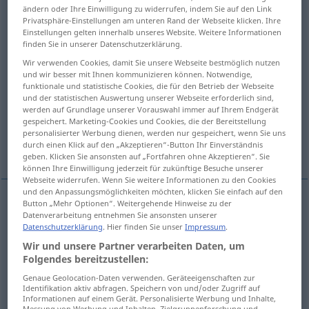
ändern oder Ihre Einwilligung zu widerrufen, indem Sie auf den Link
Privatsphäre-Einstellungen am unteren Rand der Webseite klicken. Ihre
Übersicht aller Übersetzungen
Einstellungen gelten innerhalb unseres Website. Weitere Informationen
(Für mehr Details die Übersetzung anklicken/antippen)
finden Sie in unserer Datenschutzerklärung.
Wir verwenden Cookies, damit Sie unsere Webseite bestmöglich nutzen
stationary, fixed
stationary, fixed
und wir besser mit Ihnen kommunizieren können. Notwendige,
funktionale und statistische Cookies, die für den Betrieb der Webseite
und der statistischen Auswertung unserer Webseite erforderlich sind,
stationary
steady, undamped
werden auf Grundlage unserer Vorauswahl immer auf Ihrem Endgerät
gespeichert. Marketing-Cookies und Cookies, die der Bereitstellung
personalisierter Werbung dienen, werden nur gespeichert, wenn Sie uns
durch einen Klick auf den „Akzeptieren“-Button Ihr Einverständnis
stationary
geben. Klicken Sie ansonsten auf „Fortfahren ohne Akzeptieren“. Sie
können Ihre Einwilligung jederzeit für zukünftige Besuche unserer
Webseite widerrufen. Wenn Sie weitere Informationen zu den Cookies
und den Anpassungsmöglichkeiten möchten, klicken Sie einfach auf den
Button „Mehr Optionen“. Weitergehende Hinweise zu der
Datenverarbeitung entnehmen Sie ansonsten unserer
stationary
stationär
Bevölkerung, Wirtschaft,
Datenschutzerklärung
. Hier finden Sie unser
Impressum
.
Vorgang etc
Wir und unsere Partner verarbeiten Daten, um
Folgendes bereitzustellen:
fixed
stationär
Bevölkerung, Wirtschaft, Vorgang
Genaue Geolocation-Daten verwenden. Geräteeigenschaften zur
Identifikation aktiv abfragen. Speichern von und/oder Zugriff auf
etc
Informationen auf einem Gerät. Personalisierte Werbung und Inhalte,
Messung von Werbung und Inhalten, Zielgruppenforschung und