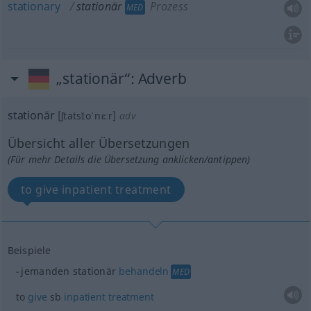
stationary
stationär
Prozess
MED
„stationär“
: Adverb
stationär
[ʃtatsɪ̆oˈnɛːr]
adv
Übersicht aller Übersetzungen
(Für mehr Details die Übersetzung anklicken/antippen)
to give inpatient treatment
Beispiele
jemanden stationär
behandeln
MED
to
give
sb
inpatient
treatment