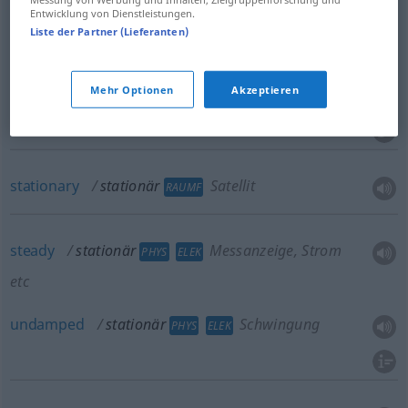
Entwicklung von Dienstleistungen.
Liste der Partner (Lieferanten)
stationary
stationär
Maschine etc
TECH
Mehr Optionen
Akzeptieren
fixed
stationär
Maschine etc
TECH
stationary
stationär
Satellit
RAUMF
steady
stationär
Messanzeige, Strom
PHYS
ELEK
etc
undamped
stationär
Schwingung
PHYS
ELEK