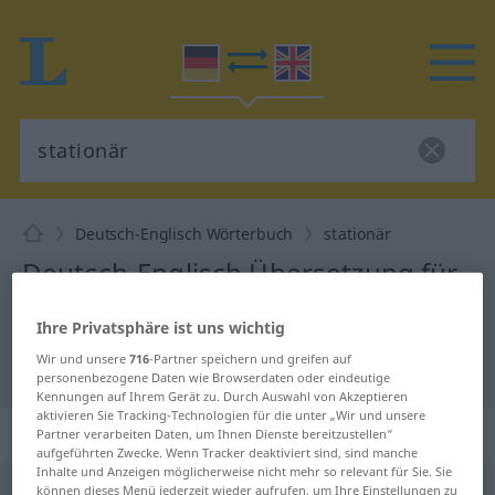
Deutsch-Englisch Wörterbuch
stationär
Deutsch-Englisch Übersetzung für
"stationär"
Ihre Privatsphäre ist uns wichtig
Wir und unsere
716
-Partner speichern und greifen auf
"stationär" Englisch Übersetzung
personenbezogene Daten wie Browserdaten oder eindeutige
Kennungen auf Ihrem Gerät zu. Durch Auswahl von Akzeptieren
aktivieren Sie Tracking-Technologien für die unter „Wir und unsere
„stationär“
: Adjektiv
Partner verarbeiten Daten, um Ihnen Dienste bereitzustellen“
aufgeführten Zwecke. Wenn Tracker deaktiviert sind, sind manche
Inhalte und Anzeigen möglicherweise nicht mehr so relevant für Sie. Sie
stationär
können dieses Menü jederzeit wieder aufrufen, um Ihre Einstellungen zu
[ʃtatsɪ̆oˈnɛːr]
adj