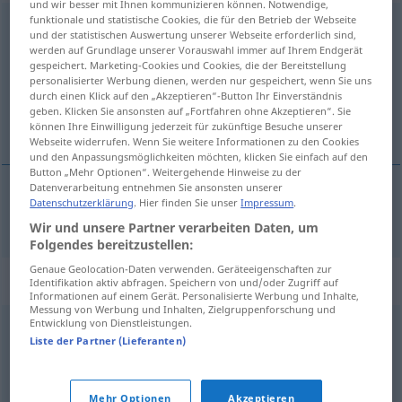
und wir besser mit Ihnen kommunizieren können. Notwendige,
funktionale und statistische Cookies, die für den Betrieb der Webseite
Servierwagen
m
und der statistischen Auswertung unserer Webseite erforderlich sind,
werden auf Grundlage unserer Vorauswahl immer auf Ihrem Endgerät
Übersicht aller Übersetzungen
gespeichert. Marketing-Cookies und Cookies, die der Bereitstellung
personalisierter Werbung dienen, werden nur gespeichert, wenn Sie uns
(Für mehr Details die Übersetzung anklicken/antippen)
durch einen Klick auf den „Akzeptieren“-Button Ihr Einverständnis
geben. Klicken Sie ansonsten auf „Fortfahren ohne Akzeptieren“. Sie
serving trolley
können Ihre Einwilligung jederzeit für zukünftige Besuche unserer
Webseite widerrufen. Wenn Sie weitere Informationen zu den Cookies
und den Anpassungsmöglichkeiten möchten, klicken Sie einfach auf den
Button „Mehr Optionen“. Weitergehende Hinweise zu der
Datenverarbeitung entnehmen Sie ansonsten unserer
Datenschutzerklärung
. Hier finden Sie unser
Impressum
.
serving
trolley
Servierwagen
Wir und unsere Partner verarbeiten Daten, um
Folgendes bereitzustellen:
Genaue Geolocation-Daten verwenden. Geräteeigenschaften zur
Synonyme für "Servierwagen"
Identifikation aktiv abfragen. Speichern von und/oder Zugriff auf
Informationen auf einem Gerät. Personalisierte Werbung und Inhalte,
Messung von Werbung und Inhalten, Zielgruppenforschung und
Entwicklung von Dienstleistungen.
Teewagen
Liste der Partner (Lieferanten)
© OpenThesaurus.de
Mehr Optionen
Akzeptieren