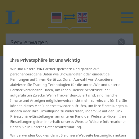
Ihre Privatsphäre ist uns wichtig
Deutsch-Englisch Wörterbuch
Servierwagen
Wir und unsere
716
-Partner speichern und greifen auf
Deutsch-Englisch Übersetzung für
personenbezogene Daten wie Browserdaten oder eindeutige
Kennungen auf Ihrem Gerät zu. Durch Auswahl von Akzeptieren
"Servierwagen"
aktivieren Sie Tracking-Technologien für die unter „Wir und unsere
Partner verarbeiten Daten, um Ihnen Dienste bereitzustellen“
aufgeführten Zwecke. Wenn Tracker deaktiviert sind, sind manche
Inhalte und Anzeigen möglicherweise nicht mehr so relevant für Sie. Sie
"Servierwagen" Englisch
können dieses Menü jederzeit wieder aufrufen, um Ihre Einstellungen zu
ändern oder Ihre Einwilligung zu widerrufen, indem Sie auf den Link
Übersetzung
Privatsphäre-Einstellungen am unteren Rand der Webseite klicken. Ihre
Einstellungen gelten innerhalb unseres Website. Weitere Informationen
finden Sie in unserer Datenschutzerklärung.
„Servierwagen“
: Maskulinum
Wir verwenden Cookies, damit Sie unsere Webseite bestmöglich nutzen