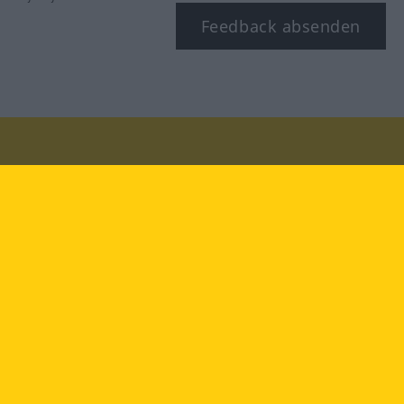
Feedback absenden
Besuchen Sie uns auf:
facebook
YouTube
Instagram
Langenscheidt
NUTZUNGSBEDINGUNGEN