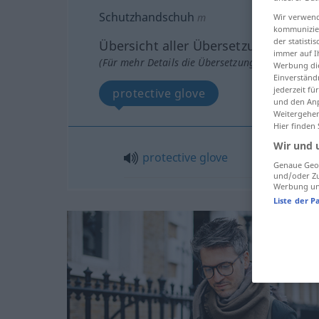
Schutzhandschuh
m
Wir verwend
kommunizier
der statist
Übersicht aller Übersetzungen
immer auf I
(Für mehr Details die Übersetzung anklicken/an
Werbung die
Einverständ
jederzeit f
protective glove
und den Anp
Weitergehen
Hier finden
Wir und 
protective
glove
Genaue Geol
und/oder Zu
Werbung und
Liste der P