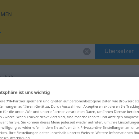
HMEN
Übersetzen
dschuh
 für "Schutzhandschuh"
atsphäre ist uns wichtig
sere
716
-Partner speichern und greifen auf personenbezogene Daten wie Browserdat
Kennungen auf Ihrem Gerät zu. Durch Auswahl von Akzeptieren aktivieren Sie Trackin
bersetzung
n für die unter „Wir und unsere Partner verarbeiten Daten, um Ihnen Dienste bereitz
n Zwecke. Wenn Tracker deaktiviert sind, sind manche Inhalte und Anzeigen mögliche
evant für Sie. Sie können dieses Menü jederzeit wieder aufrufen, um Ihre Einstellung
inwilligung zu widerrufen, indem Sie auf den Link Privatsphäre-Einstellungen am unt
linum
cken. Ihre Einstellungen gelten innerhalb unseres Website. Weitere Informationen fin
enschutzerklärung.