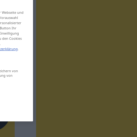
er Webseite und
 Vorauswahl
sonalisierter
Button Ihr
Einwilligung
zu den Cookies
.
zerklärung
.
eichern von
sung von