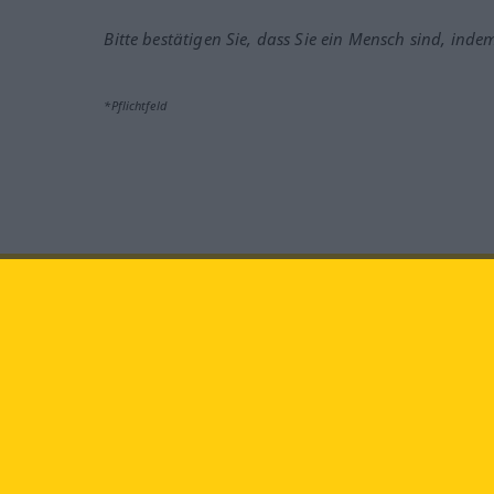
Bitte bestätigen Sie, dass Sie ein Mensch sind, inde
*Pflichtfeld
Besuchen Sie uns auf:
faceb
Langenscheidt