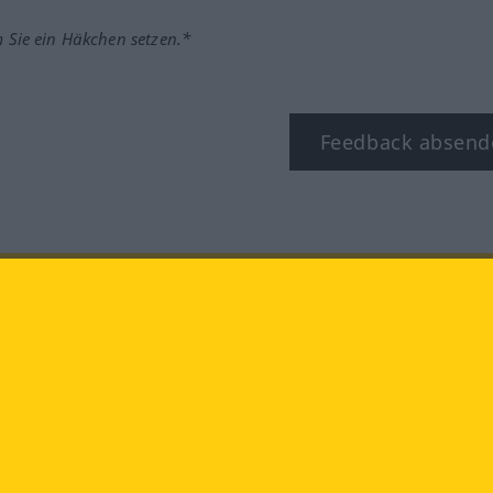
m Sie ein Häkchen setzen.*
Feedback absend
ook
YouTube
Instagram