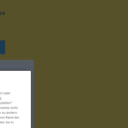
DE
en oder
g-
ustellen“
rweise nicht
en zu ändern
eren Rand der
den Sie in