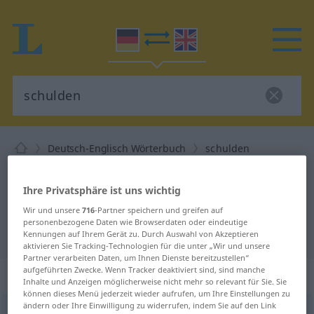
Deutsch-Englisch Wörterbuch
schulden
Deutsch-Englisch Übersetzung für
Ihre Privatsphäre ist uns wichtig
"schulden"
Wir und unsere
716
-Partner speichern und greifen auf
personenbezogene Daten wie Browserdaten oder eindeutige
"schulden" Englisch Übersetzung
Kennungen auf Ihrem Gerät zu. Durch Auswahl von Akzeptieren
aktivieren Sie Tracking-Technologien für die unter „Wir und unsere
Partner verarbeiten Daten, um Ihnen Dienste bereitzustellen“
aufgeführten Zwecke. Wenn Tracker deaktiviert sind, sind manche
„schulden“
: transitives Verb
Inhalte und Anzeigen möglicherweise nicht mehr so relevant für Sie. Sie
können dieses Menü jederzeit wieder aufrufen, um Ihre Einstellungen zu
ändern oder Ihre Einwilligung zu widerrufen, indem Sie auf den Link
schulden
[ˈʃʊldən]
v/t
<
h
>