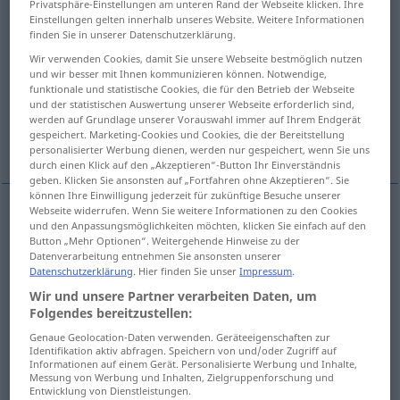
Privatsphäre-Einstellungen am unteren Rand der Webseite klicken. Ihre
Einstellungen gelten innerhalb unseres Website. Weitere Informationen
Übersicht aller Übersetzungen
finden Sie in unserer Datenschutzerklärung.
(Für mehr Details die Übersetzung anklicken/antippen)
Wir verwenden Cookies, damit Sie unsere Webseite bestmöglich nutzen
und wir besser mit Ihnen kommunizieren können. Notwendige,
funktionale und statistische Cookies, die für den Betrieb der Webseite
to owe...
he still owes me 20 euros...
und der statistischen Auswertung unserer Webseite erforderlich sind,
werden auf Grundlage unserer Vorauswahl immer auf Ihrem Endgerät
gespeichert. Marketing-Cookies und Cookies, die der Bereitstellung
you owe me an explanation for that...
personalisierter Werbung dienen, werden nur gespeichert, wenn Sie uns
durch einen Klick auf den „Akzeptieren“-Button Ihr Einverständnis
geben. Klicken Sie ansonsten auf „Fortfahren ohne Akzeptieren“. Sie
können Ihre Einwilligung jederzeit für zukünftige Besuche unserer
Webseite widerrufen. Wenn Sie weitere Informationen zu den Cookies
Beispiele
und den Anpassungsmöglichkeiten möchten, klicken Sie einfach auf den
Button „Mehr Optionen“. Weitergehende Hinweise zu der
a.
jemandem
etwas
schulden
FIG
Datenverarbeitung entnehmen Sie ansonsten unserer
Datenschutzerklärung
. Hier finden Sie unser
Impressum
.
to
owe
sb
sth
Wir und unsere Partner verarbeiten Daten, um
Folgendes bereitzustellen:
er schuldet mir noch 20
Euro
Genaue Geolocation-Daten verwenden. Geräteeigenschaften zur
Identifikation aktiv abfragen. Speichern von und/oder Zugriff auf
he
still
owes me 20 euros
Informationen auf einem Gerät. Personalisierte Werbung und Inhalte,
Messung von Werbung und Inhalten, Zielgruppenforschung und
Entwicklung von Dienstleistungen.