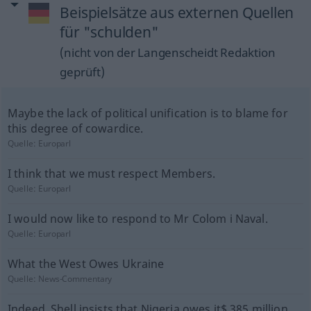
Beispielsätze aus externen Quellen
für "schulden"
(nicht von der Langenscheidt Redaktion
geprüft)
Maybe the lack of political unification is to blame for
this degree of cowardice.
Quelle:
Europarl
I think that we must respect Members.
Quelle:
Europarl
I would now like to respond to Mr Colom i Naval.
Quelle:
Europarl
What the West Owes Ukraine
Quelle:
News-Commentary
Indeed, Shell insists that Nigeria owes it$ 385 million