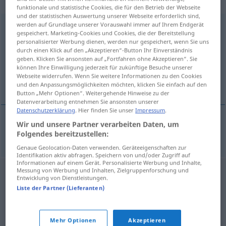
„Schnellgerichtsbarkeit“
: Femininum
funktionale und statistische Cookies, die für den Betrieb der Webseite
und der statistischen Auswertung unserer Webseite erforderlich sind,
werden auf Grundlage unserer Vorauswahl immer auf Ihrem Endgerät
Schnellgerichtsbarkeit
f
gespeichert. Marketing-Cookies und Cookies, die der Bereitstellung
personalisierter Werbung dienen, werden nur gespeichert, wenn Sie uns
Übersicht aller Übersetzungen
durch einen Klick auf den „Akzeptieren“-Button Ihr Einverständnis
(Für mehr Details die Übersetzung anklicken/antippen)
geben. Klicken Sie ansonsten auf „Fortfahren ohne Akzeptieren“. Sie
können Ihre Einwilligung jederzeit für zukünftige Besuche unserer
Webseite widerrufen. Wenn Sie weitere Informationen zu den Cookies
summary jurisdiction
und den Anpassungsmöglichkeiten möchten, klicken Sie einfach auf den
Button „Mehr Optionen“. Weitergehende Hinweise zu der
Datenverarbeitung entnehmen Sie ansonsten unserer
Datenschutzerklärung
. Hier finden Sie unser
Impressum
.
Wir und unsere Partner verarbeiten Daten, um
summary
jurisdiction
Schnellgerichtsbarkeit
Folgendes bereitzustellen:
JUR
Genaue Geolocation-Daten verwenden. Geräteeigenschaften zur
Identifikation aktiv abfragen. Speichern von und/oder Zugriff auf
Informationen auf einem Gerät. Personalisierte Werbung und Inhalte,
Messung von Werbung und Inhalten, Zielgruppenforschung und
Entwicklung von Dienstleistungen.
Liste der Partner (Lieferanten)
Mehr Optionen
Akzeptieren