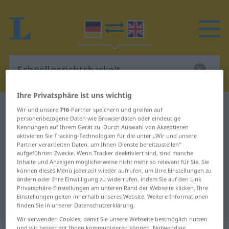
Ihre Privatsphäre ist uns wichtig
Deutsch-Englisch Wörterbuch
Wir und unsere
716
-Partner speichern und greifen auf
personenbezogene Daten wie Browserdaten oder eindeutige
Schnellgerichtsbarkeit
Kennungen auf Ihrem Gerät zu. Durch Auswahl von Akzeptieren
Deutsch-Englisch Übersetzung für
aktivieren Sie Tracking-Technologien für die unter „Wir und unsere
Partner verarbeiten Daten, um Ihnen Dienste bereitzustellen“
"Schnellgerichtsbarkeit"
aufgeführten Zwecke. Wenn Tracker deaktiviert sind, sind manche
Inhalte und Anzeigen möglicherweise nicht mehr so relevant für Sie. Sie
können dieses Menü jederzeit wieder aufrufen, um Ihre Einstellungen zu
ändern oder Ihre Einwilligung zu widerrufen, indem Sie auf den Link
"Schnellgerichtsbarkeit" Englisch
Privatsphäre-Einstellungen am unteren Rand der Webseite klicken. Ihre
Einstellungen gelten innerhalb unseres Website. Weitere Informationen
Übersetzung
finden Sie in unserer Datenschutzerklärung.
Wir verwenden Cookies, damit Sie unsere Webseite bestmöglich nutzen
und wir besser mit Ihnen kommunizieren können. Notwendige,