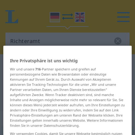
Ihre Privatsphäre ist uns wichtig
Deutsch-Englisch Wörterbuch
Richteramt
Wir und unsere
716
-Partner speichern und greifen auf
Deutsch-Englisch Übersetzung für
personenbezogene Daten wie Browserdaten oder eindeutige
Kennungen auf Ihrem Gerät zu. Durch Auswahl von Akzeptieren
"Richteramt"
aktivieren Sie Tracking-Technologien für die unter „Wir und unsere
Partner verarbeiten Daten, um Ihnen Dienste bereitzustellen“
aufgeführten Zwecke. Wenn Tracker deaktiviert sind, sind manche
"Richteramt" Englisch Übersetzung
Inhalte und Anzeigen möglicherweise nicht mehr so relevant für Sie. Sie
können dieses Menü jederzeit wieder aufrufen, um Ihre Einstellungen zu
ändern oder Ihre Einwilligung zu widerrufen, indem Sie auf den Link
Privatsphäre-Einstellungen am unteren Rand der Webseite klicken. Ihre
„Richteramt“
: Neutrum
Einstellungen gelten innerhalb unseres Website. Weitere Informationen
finden Sie in unserer Datenschutzerklärung.
Richteramt
Wir verwenden Cookies, damit Sie unsere Webseite bestmöglich nutzen
n