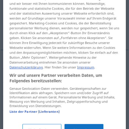
und wir besser mit Ihnen kommunizieren können. Notwendige,
funktionale und statistische Cookies, die für den Betrieb der Webseite
Übersicht aller Übersetzungen
und der statistischen Auswertung unserer Webseite erforderlich sind,
(Für mehr Details die Übersetzung anklicken/antippen)
werden auf Grundlage unserer Vorauswahl immer auf Ihrem Endgerät
gespeichert. Marketing-Cookies und Cookies, die der Bereitstellung
personalisierter Werbung dienen, werden nur gespeichert, wenn Sie uns
judicial office, judicature, judgeship,
durch einen Klick auf den „Akzeptieren“-Button Ihr Einverständnis
justiceship
geben. Klicken Sie ansonsten auf „Fortfahren ohne Akzeptieren“. Sie
können Ihre Einwilligung jederzeit für zukünftige Besuche unserer
Webseite widerrufen. Wenn Sie weitere Informationen zu den Cookies
und den Anpassungsmöglichkeiten möchten, klicken Sie einfach auf den
Button „Mehr Optionen“. Weitergehende Hinweise zu der
Datenverarbeitung entnehmen Sie ansonsten unserer
judicial
office
Richteramt
JUR
Datenschutzerklärung
. Hier finden Sie unser
Impressum
.
Wir und unsere Partner verarbeiten Daten, um
judicature
Richteramt
Folgendes bereitzustellen:
JUR
Genaue Geolocation-Daten verwenden. Geräteeigenschaften zur
Identifikation aktiv abfragen. Speichern von und/oder Zugriff auf
judgeship
Richteramt
JUR
Informationen auf einem Gerät. Personalisierte Werbung und Inhalte,
Messung von Werbung und Inhalten, Zielgruppenforschung und
Entwicklung von Dienstleistungen.
justiceship
Richteramt
JUR
Liste der Partner (Lieferanten)