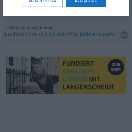
Mehr Optionen
Akzeptieren
Beispielsätze für "Richteramt"
Befähigung
zum Richteramt
qualification
to
hold
judicial
office
,
judicial
capacity