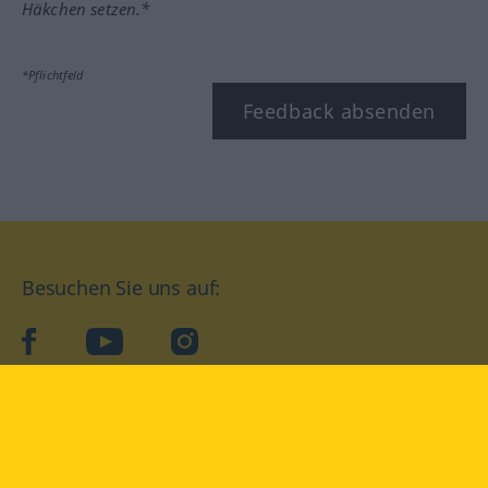
Häkchen setzen.*
*Pflichtfeld
Feedback absenden
Besuchen Sie uns auf:
facebook
YouTube
Instagram
Langenscheidt