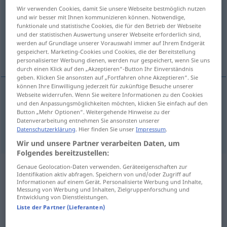
Wir verwenden Cookies, damit Sie unsere Webseite bestmöglich nutzen
und wir besser mit Ihnen kommunizieren können. Notwendige,
Übersicht aller Übersetzungen
funktionale und statistische Cookies, die für den Betrieb der Webseite
(Für mehr Details die Übersetzung anklicken/antippen)
und der statistischen Auswertung unserer Webseite erforderlich sind,
werden auf Grundlage unserer Vorauswahl immer auf Ihrem Endgerät
gespeichert. Marketing-Cookies und Cookies, die der Bereitstellung
intractable, unruly
personalisierter Werbung dienen, werden nur gespeichert, wenn Sie uns
durch einen Klick auf den „Akzeptieren“-Button Ihr Einverständnis
geben. Klicken Sie ansonsten auf „Fortfahren ohne Akzeptieren“. Sie
können Ihre Einwilligung jederzeit für zukünftige Besuche unserer
Webseite widerrufen. Wenn Sie weitere Informationen zu den Cookies
und den Anpassungsmöglichkeiten möchten, klicken Sie einfach auf den
intractable
renitent
widerspenstig
Button „Mehr Optionen“. Weitergehende Hinweise zu der
Datenverarbeitung entnehmen Sie ansonsten unserer
unruly
renitent
widerspenstig
Datenschutzerklärung
. Hier finden Sie unser
Impressum
.
Wir und unsere Partner verarbeiten Daten, um
Folgendes bereitzustellen:
Genaue Geolocation-Daten verwenden. Geräteeigenschaften zur
Beispielsätze aus externen Quellen
Identifikation aktiv abfragen. Speichern von und/oder Zugriff auf
Informationen auf einem Gerät. Personalisierte Werbung und Inhalte,
für "renitent"
Messung von Werbung und Inhalten, Zielgruppenforschung und
Entwicklung von Dienstleistungen.
(nicht von der Langenscheidt Redaktion
Liste der Partner (Lieferanten)
geprüft)