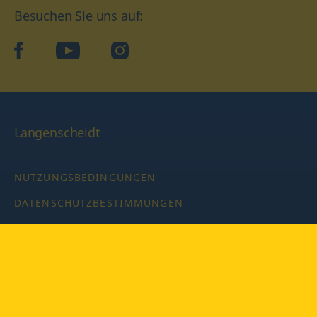
Besuchen Sie uns auf:
facebook
YouTube
Instagram
Langenscheidt
NUTZUNGSBEDINGUNGEN
DATENSCHUTZBESTIMMUNGEN
IMPRESSUM
PRIVATSPHÄRE-EINSTELLUNGEN
LATEINWÖRTERBUCH MIT CODE
Copyright © 2026 PONS Langenscheidt GmbH, Alle Rechte