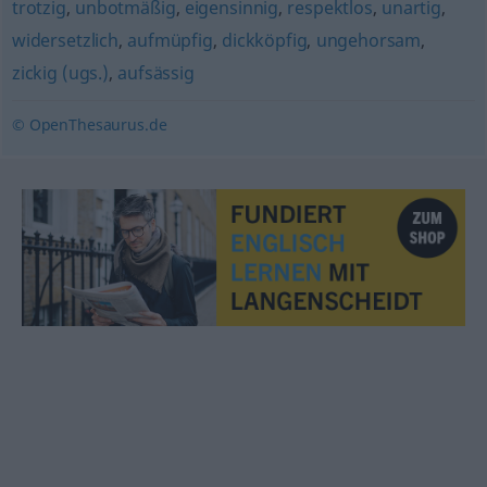
trotzig
,
unbotmäßig
,
eigensinnig
,
respektlos
,
unartig
,
widersetzlich
,
aufmüpfig
,
dickköpfig
,
ungehorsam
,
zickig (ugs.)
,
aufsässig
© OpenThesaurus.de