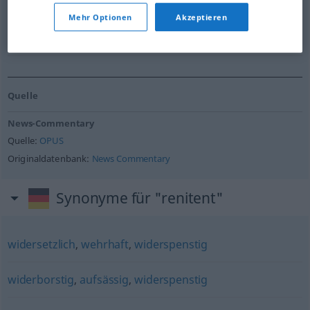
Mehr Optionen
Akzeptieren
The country is unruly, and its rulers know it.
Quelle:
News-Commentary
Quelle
News-Commentary
Quelle:
OPUS
Originaldatenbank:
News Commentary
Synonyme für "renitent"
widersetzlich
,
wehrhaft
,
widerspenstig
widerborstig
,
aufsässig
,
widerspenstig