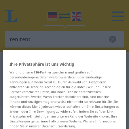
Deutsch-Englisch Wörterbuch
renitent
Ihre Privatsphäre ist uns wichtig
Deutsch-Englisch Übersetzung für
Wir und unsere
716
-Partner speichern und greifen auf
personenbezogene Daten wie Browserdaten oder eindeutige
"renitent"
Kennungen auf Ihrem Gerät zu. Durch Auswahl von Akzeptieren
aktivieren Sie Tracking-Technologien für die unter „Wir und unsere
Partner verarbeiten Daten, um Ihnen Dienste bereitzustellen“
"renitent" Englisch Übersetzung
aufgeführten Zwecke. Wenn Tracker deaktiviert sind, sind manche
Inhalte und Anzeigen möglicherweise nicht mehr so relevant für Sie. Sie
können dieses Menü jederzeit wieder aufrufen, um Ihre Einstellungen zu
ändern oder Ihre Einwilligung zu widerrufen, indem Sie auf den Link
„renitent“
: Adjektiv
Privatsphäre-Einstellungen am unteren Rand der Webseite klicken. Ihre
Einstellungen gelten innerhalb unseres Website. Weitere Informationen
finden Sie in unserer Datenschutzerklärung.
renitent
[reniˈtɛnt]
adj