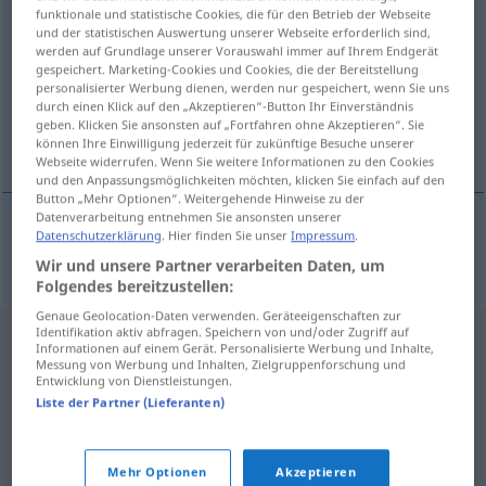
funktionale und statistische Cookies, die für den Betrieb der Webseite
Reklame…
zssg
und der statistischen Auswertung unserer Webseite erforderlich sind,
werden auf Grundlage unserer Vorauswahl immer auf Ihrem Endgerät
Übersicht aller Übersetzungen
gespeichert. Marketing-Cookies und Cookies, die der Bereitstellung
personalisierter Werbung dienen, werden nur gespeichert, wenn Sie uns
(Für mehr Details die Übersetzung anklicken/antippen)
durch einen Klick auf den „Akzeptieren“-Button Ihr Einverständnis
geben. Klicken Sie ansonsten auf „Fortfahren ohne Akzeptieren“. Sie
advertising
können Ihre Einwilligung jederzeit für zukünftige Besuche unserer
Webseite widerrufen. Wenn Sie weitere Informationen zu den Cookies
und den Anpassungsmöglichkeiten möchten, klicken Sie einfach auf den
Button „Mehr Optionen“. Weitergehende Hinweise zu der
Datenverarbeitung entnehmen Sie ansonsten unserer
Datenschutzerklärung
. Hier finden Sie unser
Impressum
.
advertising
Reklame…
Werbe…
Wir und unsere Partner verarbeiten Daten, um
Folgendes bereitzustellen:
Genaue Geolocation-Daten verwenden. Geräteeigenschaften zur
Identifikation aktiv abfragen. Speichern von und/oder Zugriff auf
Informationen auf einem Gerät. Personalisierte Werbung und Inhalte,
Messung von Werbung und Inhalten, Zielgruppenforschung und
Entwicklung von Dienstleistungen.
Liste der Partner (Lieferanten)
Mehr Optionen
Akzeptieren