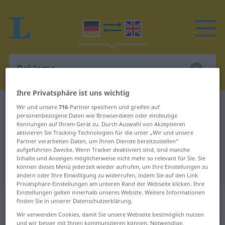
Ihre Privatsphäre ist uns wichtig
Deutsch-Englisch Wörterbuch
Reklame…
Wir und unsere
716
-Partner speichern und greifen auf
personenbezogene Daten wie Browserdaten oder eindeutige
Deutsch-Englisch Übersetzung für
Kennungen auf Ihrem Gerät zu. Durch Auswahl von Akzeptieren
aktivieren Sie Tracking-Technologien für die unter „Wir und unsere
"Reklame…"
Partner verarbeiten Daten, um Ihnen Dienste bereitzustellen“
aufgeführten Zwecke. Wenn Tracker deaktiviert sind, sind manche
Inhalte und Anzeigen möglicherweise nicht mehr so relevant für Sie. Sie
"Reklame…" Englisch Übersetzung
können dieses Menü jederzeit wieder aufrufen, um Ihre Einstellungen zu
ändern oder Ihre Einwilligung zu widerrufen, indem Sie auf den Link
Privatsphäre-Einstellungen am unteren Rand der Webseite klicken. Ihre
Einstellungen gelten innerhalb unseres Website. Weitere Informationen
„Reklame…“
: Zusammensetzung,
finden Sie in unserer Datenschutzerklärung.
Kompositum
Wir verwenden Cookies, damit Sie unsere Webseite bestmöglich nutzen
und wir besser mit Ihnen kommunizieren können. Notwendige,