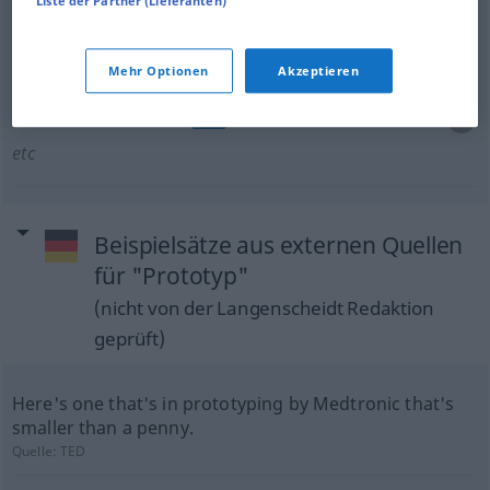
Liste der Partner (Lieferanten)
perfect
example
Prototyp
Inbegriff
FIG
Mehr Optionen
Akzeptieren
prototype
Prototyp
eines Autos, Flugzeugs
TECH
etc
Beispielsätze aus externen Quellen
für "Prototyp"
(nicht von der Langenscheidt Redaktion
geprüft)
Here's one that's in prototyping by Medtronic that's
smaller than a penny.
Quelle:
TED