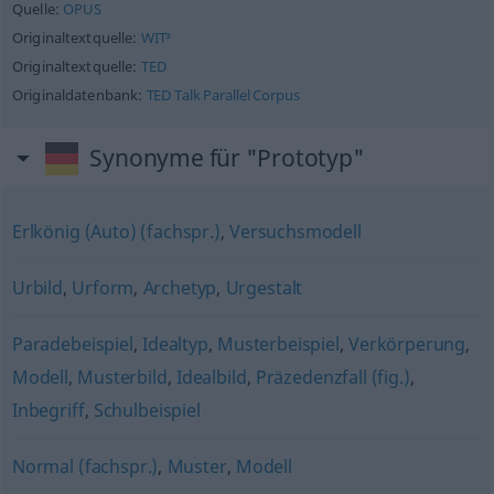
Quelle:
OPUS
Originaltextquelle:
WIT³
Originaltextquelle:
TED
Originaldatenbank:
TED Talk Parallel Corpus
Synonyme für "Prototyp"
Erlkönig (Auto) (fachspr.)
,
Versuchsmodell
Urbild
,
Urform
,
Archetyp
,
Urgestalt
Paradebeispiel
,
Idealtyp
,
Musterbeispiel
,
Verkörperung
,
Modell
,
Musterbild
,
Idealbild
,
Präzedenzfall (fig.)
,
Inbegriff
,
Schulbeispiel
Normal (fachspr.)
,
Muster
,
Modell