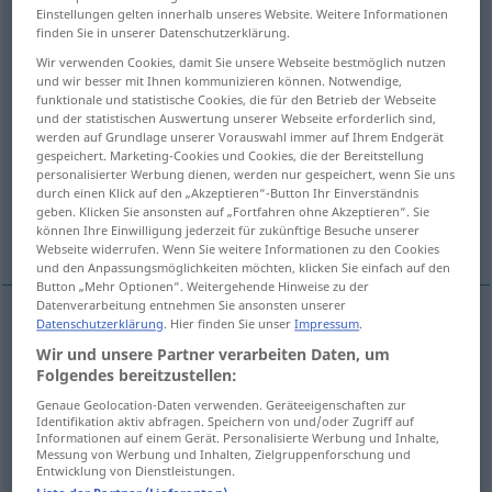
Einstellungen gelten innerhalb unseres Website. Weitere Informationen
finden Sie in unserer Datenschutzerklärung.
Übersicht aller Übersetzungen
Wir verwenden Cookies, damit Sie unsere Webseite bestmöglich nutzen
(Für mehr Details die Übersetzung anklicken/antippen)
und wir besser mit Ihnen kommunizieren können. Notwendige,
funktionale und statistische Cookies, die für den Betrieb der Webseite
prototype
und der statistischen Auswertung unserer Webseite erforderlich sind,
werden auf Grundlage unserer Vorauswahl immer auf Ihrem Endgerät
gespeichert. Marketing-Cookies und Cookies, die der Bereitstellung
epitome, archetype, perfect example
personalisierter Werbung dienen, werden nur gespeichert, wenn Sie uns
durch einen Klick auf den „Akzeptieren“-Button Ihr Einverständnis
geben. Klicken Sie ansonsten auf „Fortfahren ohne Akzeptieren“. Sie
können Ihre Einwilligung jederzeit für zukünftige Besuche unserer
prototype
Webseite widerrufen. Wenn Sie weitere Informationen zu den Cookies
und den Anpassungsmöglichkeiten möchten, klicken Sie einfach auf den
Button „Mehr Optionen“. Weitergehende Hinweise zu der
Datenverarbeitung entnehmen Sie ansonsten unserer
Datenschutzerklärung
. Hier finden Sie unser
Impressum
.
prototype
Prototyp
BIOL
Wir und unsere Partner verarbeiten Daten, um
Folgendes bereitzustellen:
Genaue Geolocation-Daten verwenden. Geräteeigenschaften zur
Identifikation aktiv abfragen. Speichern von und/oder Zugriff auf
epitome
Prototyp
Inbegriff
FIG
Informationen auf einem Gerät. Personalisierte Werbung und Inhalte,
Messung von Werbung und Inhalten, Zielgruppenforschung und
Entwicklung von Dienstleistungen.
archetype
Prototyp
Inbegriff
FIG