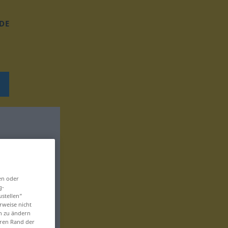
DE
en oder
g-
ustellen“
rweise nicht
en zu ändern
eren Rand der