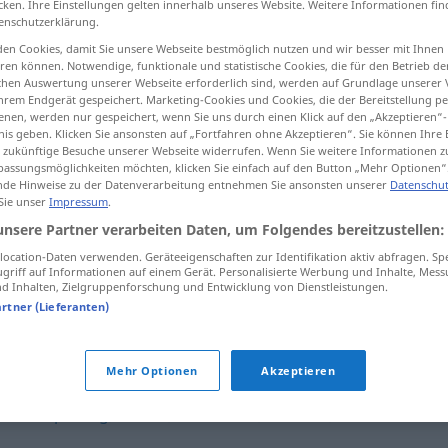
cken. Ihre Einstellungen gelten innerhalb unseres Website. Weitere Informationen fin
enschutzerklärung.
en Cookies, damit Sie unsere Webseite bestmöglich nutzen und wir besser mit Ihnen
en können. Notwendige, funktionale und statistische Cookies, die für den Betrieb d
ischen Auswertung unserer Webseite erforderlich sind, werden auf Grundlage unserer
tippen)
hrem Endgerät gespeichert. Marketing-Cookies und Cookies, die der Bereitstellung per
nen, werden nur gespeichert, wenn Sie uns durch einen Klick auf den „Akzeptieren“-
nis geben. Klicken Sie ansonsten auf „Fortfahren ohne Akzeptieren“. Sie können Ihre 
ür zukünftige Besuche unserer Webseite widerrufen. Wenn Sie weitere Informationen 
assungsmöglichkeiten möchten, klicken Sie einfach auf den Button „Mehr Optionen“
de Hinweise zu der Datenverarbeitung entnehmen Sie ansonsten unserer
Datenschut
 Sie unser
Impressum
.
Idealtyp
unsere Partner verarbeiten Daten, um Folgendes bereitzustellen:
ocation-Daten verwenden. Geräteeigenschaften zur Identifikation aktiv abfragen. Sp
griff auf Informationen auf einem Gerät. Personalisierte Werbung und Inhalte, Mes
 Inhalten, Zielgruppenforschung und Entwicklung von Dienstleistungen.
artner (Lieferanten)
Mehr Optionen
Akzeptieren
,
Verkörperung
,
Modell
,
Musterbild
,
Idealbild
,
Präzedenzfall