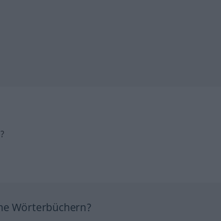
h?
ine Wörterbüchern?