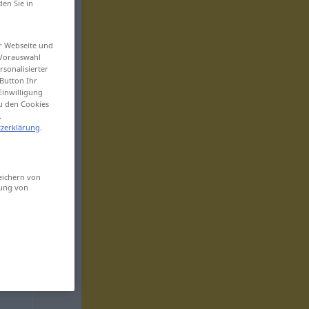
den Sie in
er Webseite und
 Vorauswahl
sonalisierter
Button Ihr
Einwilligung
zu den Cookies
.
zerklärung
.
eichern von
sung von