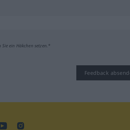
m Sie ein Häkchen setzen.*
Feedback absend
ook
YouTube
Instagram