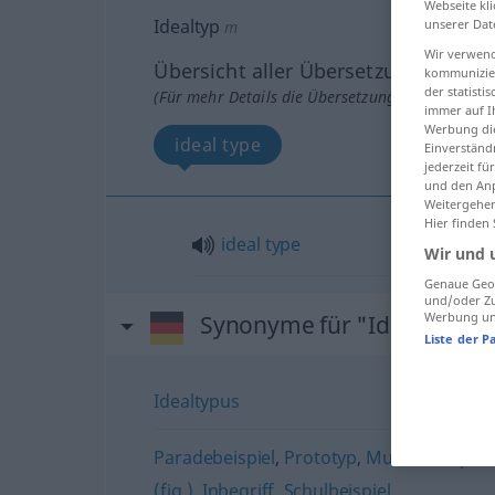
Webseite kli
Idealtyp
unserer Dat
m
Wir verwend
Übersicht aller Übersetzungen
kommunizier
der statist
(Für mehr Details die Übersetzung anklicken/an
immer auf I
Werbung die
ideal type
Einverständ
jederzeit f
und den Anp
Weitergehen
Hier finden
ideal
type
Wir und 
Genaue Geol
und/oder Zu
Werbung und
Synonyme für "Idealtyp"
Liste der P
Idealtypus
Paradebeispiel
,
Prototyp
,
Musterbeispiel
(fig.)
,
Inbegriff
,
Schulbeispiel