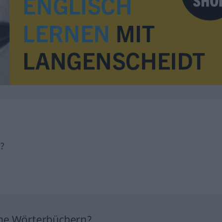
h?
ine Wörterbüchern?