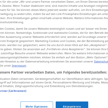
n für die unter „Wir und unsere Partner verarbeiten Daten, um Ihnen Dienste bereitz
us
[narˈtsɪsmʊs]
m
<
Narzißmus
;
kein
pl
>
n Zwecke. Wenn Tracker deaktiviert sind, sind manche Inhalte und Anzeigen mögliche
AR
evant für Sie. Sie können dieses Menü jederzeit wieder aufrufen, um Ihre Einstellung
inwilligung zu widerrufen, indem Sie auf den Link Privatsphäre-Einstellungen am unt
cken. Ihre Einstellungen gelten innerhalb unseres Website. Weitere Informationen fin
tippen)
enschutzerklärung.
en Cookies, damit Sie unsere Webseite bestmöglich nutzen und wir besser mit Ihnen
en können. Notwendige, funktionale und statistische Cookies, die für den Betrieb d
ischen Auswertung unserer Webseite erforderlich sind, werden auf Grundlage unserer
hrem Endgerät gespeichert. Marketing-Cookies und Cookies, die der Bereitstellung per
nen, werden nur gespeichert, wenn Sie uns durch einen Klick auf den „Akzeptieren“-
nis geben. Klicken Sie ansonsten auf „Fortfahren ohne Akzeptieren“. Sie können Ihre 
Narzissmus
ür zukünftige Besuche unserer Webseite widerrufen. Wenn Sie weitere Informationen 
PSYCH
assungsmöglichkeiten möchten, klicken Sie einfach auf den Button „Mehr Optionen“
de Hinweise zu der Datenverarbeitung entnehmen Sie ansonsten unserer
Datenschut
 Sie unser
Impressum
.
 Quellen für "Narzissmus"
unsere Partner verarbeiten Daten, um Folgendes bereitzustellen:
ktion geprüft)
ocation-Daten verwenden. Geräteeigenschaften zur Identifikation aktiv abfragen. Sp
griff auf Informationen auf einem Gerät. Personalisierte Werbung und Inhalte, Mes
 Inhalten, Zielgruppenforschung und Entwicklung von Dienstleistungen.
artner (Lieferanten)
t.
Und zweitens bekämpfe ich gerade
meinen Hang zum Narzissmus.
Mehr Optionen
Akzeptieren