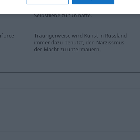
urself.
Ich dachte, dass Narzissmus mit
Selbstliebe zu tun hätte.
inforce
Traurigerweise wird Kunst in Russland
immer dazu benutzt, den Narzissmus
der Macht zu untermauern.