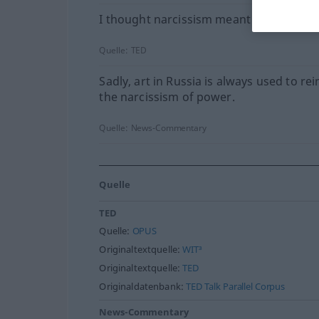
I thought narcissism meant you loved yo
Quelle:
TED
Sadly, art in Russia is always used to re
the narcissism of power.
Quelle:
News-Commentary
Quelle
TED
Quelle:
OPUS
Originaltextquelle:
WIT³
Originaltextquelle:
TED
Originaldatenbank:
TED Talk Parallel Corpus
News-Commentary