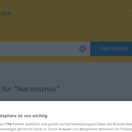
HMEN
Übersetzen
s
 für "Narzissmus"
zung
atsphäre ist uns wichtig
sere
716
-Partner speichern und greifen auf personenbezogene Daten wie Browserdat
Kennungen auf Ihrem Gerät zu. Durch Auswahl von Akzeptieren aktivieren Sie Trackin