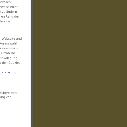
ustellen“
rweise nicht
en zu ändern
eren Rand der
den Sie in
er Webseite und
 Vorauswahl
sonalisierter
Button Ihr
Einwilligung
zu den Cookies
.
zerklärung
.
eichern von
sung von