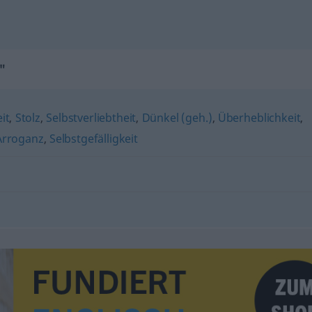
"
it
,
Stolz
,
Selbstverliebtheit
,
Dünkel (geh.)
,
Überheblichkeit
,
Arroganz
,
Selbstgefälligkeit