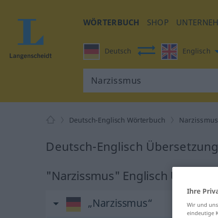
WÖRTERBUCH
SHOP
UNTERNE
Deutsch
Englisch
Deutsch-Englisch Wörterbuch
Narzissmu
Deutsch-Englisch Übersetzung
"Narzissmus" Englisch Überset
Ihre Priv
„Narzissmus“
Wir und un
eindeutige 