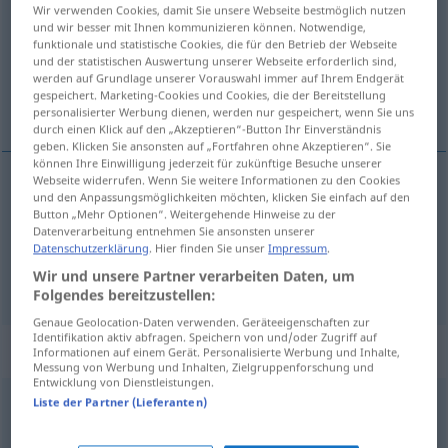
Wir verwenden Cookies, damit Sie unsere Webseite bestmöglich nutzen
und wir besser mit Ihnen kommunizieren können. Notwendige,
Übersicht aller Übersetzungen
funktionale und statistische Cookies, die für den Betrieb der Webseite
(Für mehr Details die Übersetzung anklicken/antippen)
und der statistischen Auswertung unserer Webseite erforderlich sind,
werden auf Grundlage unserer Vorauswahl immer auf Ihrem Endgerät
gespeichert. Marketing-Cookies und Cookies, die der Bereitstellung
to teach some manners...
personalisierter Werbung dienen, werden nur gespeichert, wenn Sie uns
durch einen Klick auf den „Akzeptieren“-Button Ihr Einverständnis
geben. Klicken Sie ansonsten auf „Fortfahren ohne Akzeptieren“. Sie
können Ihre Einwilligung jederzeit für zukünftige Besuche unserer
Webseite widerrufen. Wenn Sie weitere Informationen zu den Cookies
Beispiele
und den Anpassungsmöglichkeiten möchten, klicken Sie einfach auf den
Button „Mehr Optionen“. Weitergehende Hinweise zu der
nur in
a.
jemanden (
jemandem) Mores
lehren
UMG
UMG
Datenverarbeitung entnehmen Sie ansonsten unserer
Datenschutzerklärung
. Hier finden Sie unser
Impressum
.
to
teach
sb
some manners, to
tell
sb
what’s
what
Wir und unsere Partner verarbeiten Daten, um
Folgendes bereitzustellen:
Genaue Geolocation-Daten verwenden. Geräteeigenschaften zur
Identifikation aktiv abfragen. Speichern von und/oder Zugriff auf
Beispielsätze für "Mores"
Informationen auf einem Gerät. Personalisierte Werbung und Inhalte,
Messung von Werbung und Inhalten, Zielgruppenforschung und
Entwicklung von Dienstleistungen.
Liste der Partner (Lieferanten)
a.
jemanden (
jemandem) Mores
lehren
UMG
to
teach
sb
manners