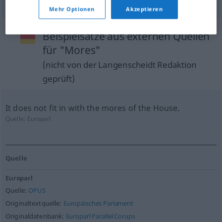
Mehr Optionen
Akzeptieren
Beispielsätze aus externen Quellen
für "Mores"
(nicht von der Langenscheidt Redaktion
geprüft)
It does not fit in with the mores of the House.
Quelle:
Europarl
Quelle
Europarl
Quelle:
OPUS
Originaltextquelle:
Europäisches Parlament
Originaldatenbank:
Europarl Parallel Corups