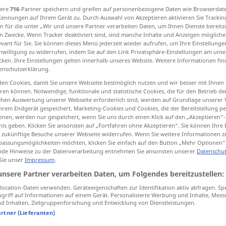
sere
716
-Partner speichern und greifen auf personenbezogene Daten wie Browserdat
andums
;
Memoranden
[-dən]
,
u.
Memoranda
[-da]
>
Kennungen auf Ihrem Gerät zu. Durch Auswahl von Akzeptieren aktivieren Sie Trackin
n für die unter „Wir und unsere Partner verarbeiten Daten, um Ihnen Dienste bereitz
n Zwecke. Wenn Tracker deaktiviert sind, sind manche Inhalte und Anzeigen mögliche
evant für Sie. Sie können dieses Menü jederzeit wieder aufrufen, um Ihre Einstellung
tippen)
inwilligung zu widerrufen, indem Sie auf den Link Privatsphäre-Einstellungen am unt
cken. Ihre Einstellungen gelten innerhalb unseres Website. Weitere Informationen fin
, memo
diary, notebook
enschutzerklärung.
en Cookies, damit Sie unsere Webseite bestmöglich nutzen und wir besser mit Ihnen
en können. Notwendige, funktionale und statistische Cookies, die für den Betrieb d
ischen Auswertung unserer Webseite erforderlich sind, werden auf Grundlage unserer
hrem Endgerät gespeichert. Marketing-Cookies und Cookies, die der Bereitstellung per
Memorandum
POL
nen, werden nur gespeichert, wenn Sie uns durch einen Klick auf den „Akzeptieren“-
nis geben. Klicken Sie ansonsten auf „Fortfahren ohne Akzeptieren“. Sie können Ihre 
ür zukünftige Besuche unserer Webseite widerrufen. Wenn Sie weitere Informationen 
assungsmöglichkeiten möchten, klicken Sie einfach auf den Button „Mehr Optionen“
de Hinweise zu der Datenverarbeitung entnehmen Sie ansonsten unserer
Datenschut
 Sie unser
Impressum
.
unsere Partner verarbeiten Daten, um Folgendes bereitzustellen:
ocation-Daten verwenden. Geräteeigenschaften zur Identifikation aktiv abfragen. Sp
griff auf Informationen auf einem Gerät. Personalisierte Werbung und Inhalte, Mes
ein Memorandum
herausgeben
 Inhalten, Zielgruppenforschung und Entwicklung von Dienstleistungen.
artner (Lieferanten)