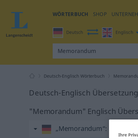
WÖRTERBUCH
SHOP
UNTERNE
Deutsch
Englisch
Deutsch-Englisch Wörterbuch
Memorand
Deutsch-Englisch Übersetzun
"Memorandum" Englisch Über
„Memorandum“
: Neutrum
Ihre Priv