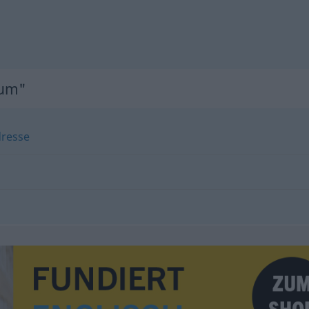
dum"
resse