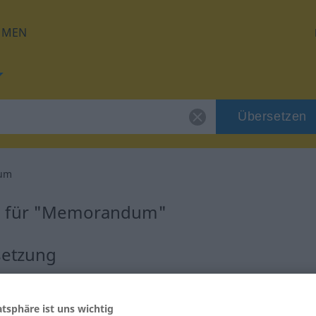
HMEN
Übersetzen
um
g für "Memorandum"
setzung
atsphäre ist uns wichtig