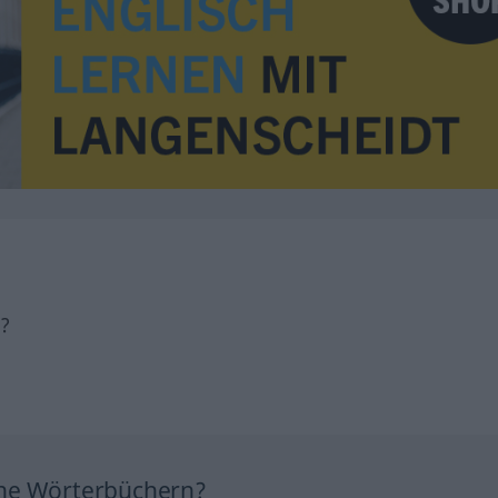
h?
ine Wörterbüchern?