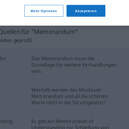
Memorandum
OBS
Mehr Optionen
Akzeptieren
n Quellen für "Memorandum"
ktion geprüft)
for
Das Memorandum muss die
Grundlage für weitere Verhandlungen
sein.
w
Weshalb werden das Moskauer
Memorandum und all die schönen
Worte nicht in die Tat umgesetzt?
nding
Es gibt ein Memorandum of
Understanding zur Schließung von