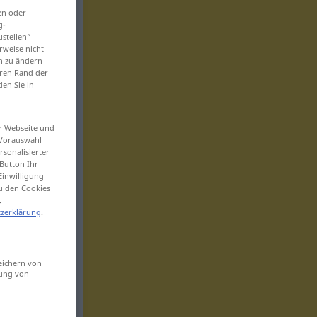
en oder
g-
ustellen“
rweise nicht
en zu ändern
eren Rand der
den Sie in
er Webseite und
 Vorauswahl
sonalisierter
Button Ihr
Einwilligung
zu den Cookies
.
zerklärung
.
eichern von
sung von