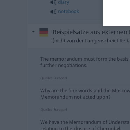
diary
notebook
Beispielsätze aus externe
(nicht von der Langenscheidt Reda
The memorandum must form the basis 
further negotiations.
Quelle:
Europarl
Why are the fine words and the Mosco
Memorandum not acted upon?
Quelle:
Europarl
We have the Memorandum of Understa
relating to the closure of Chernobyl.