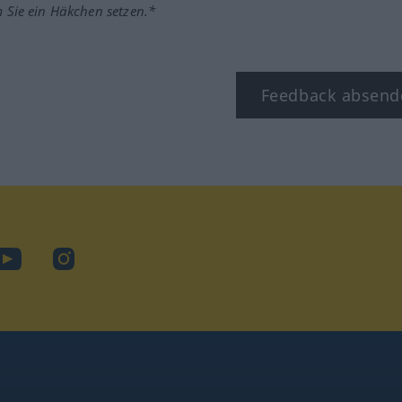
m Sie ein Häkchen setzen.*
Feedback absend
ook
YouTube
Instagram