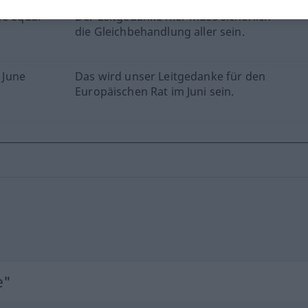
be equal
Der Leitgedanke hier muss sicherlich
die Gleichbehandlung aller sein.
e June
Das wird unser Leitgedanke für den
Europäischen Rat im Juni sein.
e"