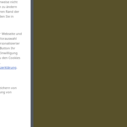
rweise nicht
en zu ändern
eren Rand der
den Sie in
er Webseite und
 Vorauswahl
sonalisierter
Button Ihr
Einwilligung
zu den Cookies
.
zerklärung
.
eichern von
sung von