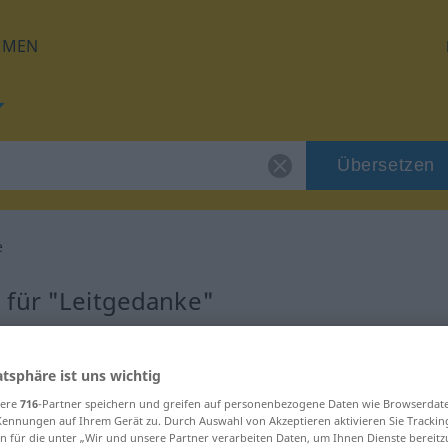
HMEN
Übersetzen
e
 für "Leitgedanke"
tzung
atsphäre ist uns wichtig
sere
716
-Partner speichern und greifen auf personenbezogene Daten wie Browserdat
m
Kennungen auf Ihrem Gerät zu. Durch Auswahl von Akzeptieren aktivieren Sie Trackin
n für die unter „Wir und unsere Partner verarbeiten Daten, um Ihnen Dienste bereitz