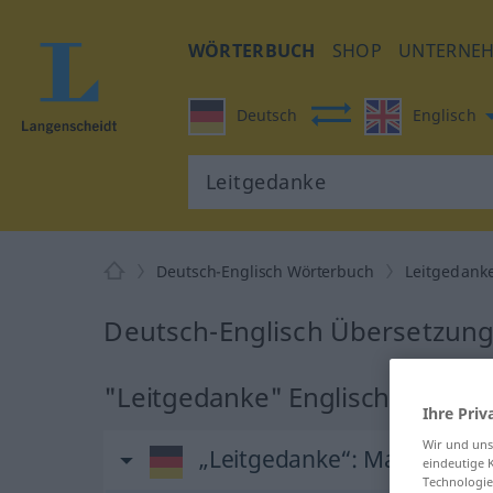
WÖRTERBUCH
SHOP
UNTERNE
Deutsch
Englisch
Deutsch-Englisch Wörterbuch
Leitgedank
Deutsch-Englisch Übersetzung
"Leitgedanke" Englisch Überse
Ihre Priv
Wir und un
„Leitgedanke“
: Maskulinu
eindeutige 
Technologie