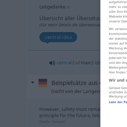
aufgeführte
Leitgedanke
m
mehr so rel
oder Ihre E
Webseite kli
Übersicht aller Übersetzungen
unserer Dat
(Für mehr Details die Übersetzung anklicken/an
Wir verwend
kommunizier
central idea
der statist
immer auf I
Werbung die
Einverständ
jederzeit f
central
(
od
main)
idea
und den Anp
Weitergehen
Hier finden
Wir und 
Beispielsätze aus externen
Genaue Geol
(nicht von der Langenscheidt Reda
und/oder Zu
Werbung und
Liste der P
However, safety must remain the guidi
principle for the future, too.
Quelle:
Europarl