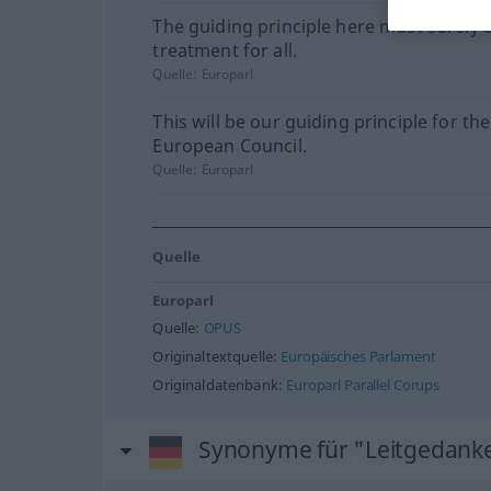
The guiding principle here must surely 
treatment for all.
Quelle:
Europarl
This will be our guiding principle for th
European Council.
Quelle:
Europarl
Quelle
Europarl
Quelle:
OPUS
Originaltextquelle:
Europäisches Parlament
Originaldatenbank:
Europarl Parallel Corups
Synonyme für "Leitgedank