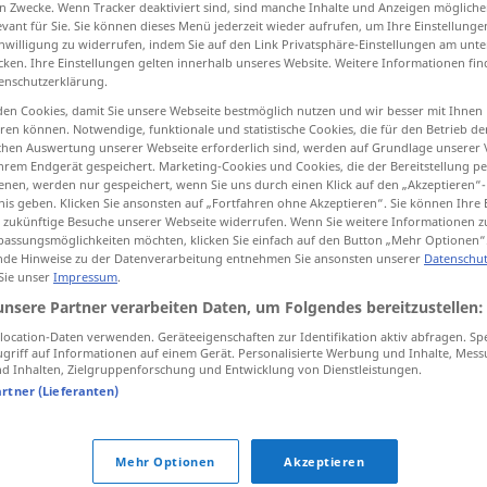
n Zwecke. Wenn Tracker deaktiviert sind, sind manche Inhalte und Anzeigen mögliche
evant für Sie. Sie können dieses Menü jederzeit wieder aufrufen, um Ihre Einstellung
inwilligung zu widerrufen, indem Sie auf den Link Privatsphäre-Einstellungen am unt
cken. Ihre Einstellungen gelten innerhalb unseres Website. Weitere Informationen fin
enschutzerklärung.
tippen)
en Cookies, damit Sie unsere Webseite bestmöglich nutzen und wir besser mit Ihnen
en können. Notwendige, funktionale und statistische Cookies, die für den Betrieb d
ischen Auswertung unserer Webseite erforderlich sind, werden auf Grundlage unserer
hrem Endgerät gespeichert. Marketing-Cookies und Cookies, die der Bereitstellung per
nen, werden nur gespeichert, wenn Sie uns durch einen Klick auf den „Akzeptieren“-
nis geben. Klicken Sie ansonsten auf „Fortfahren ohne Akzeptieren“. Sie können Ihre 
ür zukünftige Besuche unserer Webseite widerrufen. Wenn Sie weitere Informationen 
Leitgedanke
assungsmöglichkeiten möchten, klicken Sie einfach auf den Button „Mehr Optionen“
de Hinweise zu der Datenverarbeitung entnehmen Sie ansonsten unserer
Datenschut
 Sie unser
Impressum
.
unsere Partner verarbeiten Daten, um Folgendes bereitzustellen:
 Quellen für "Leitgedanke"
ocation-Daten verwenden. Geräteeigenschaften zur Identifikation aktiv abfragen. Sp
ktion geprüft)
griff auf Informationen auf einem Gerät. Personalisierte Werbung und Inhalte, Mes
 Inhalten, Zielgruppenforschung und Entwicklung von Dienstleistungen.
artner (Lieferanten)
ng
Doch Sicherheit muss auch für die
Zukunft der Leitgedanke bleiben.
Mehr Optionen
Akzeptieren