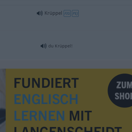
Krüppel
FIG
PEJ
du Krüppel!