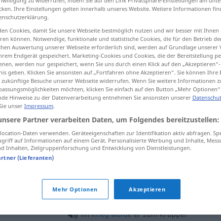
inwilligung zu widerrufen, indem Sie auf den Link Privatsphäre-Einstellungen am unt
cken. Ihre Einstellungen gelten innerhalb unseres Website. Weitere Informationen fin
enschutzerklärung.
en Cookies, damit Sie unsere Webseite bestmöglich nutzen und wir besser mit Ihnen
en können. Notwendige, funktionale und statistische Cookies, die für den Betrieb d
tippen)
ischen Auswertung unserer Webseite erforderlich sind, werden auf Grundlage unserer
hrem Endgerät gespeichert. Marketing-Cookies und Cookies, die der Bereitstellung per
 idiot
nen, werden nur gespeichert, wenn Sie uns durch einen Klick auf den „Akzeptieren“-
nis geben. Klicken Sie ansonsten auf „Fortfahren ohne Akzeptieren“. Sie können Ihre 
ür zukünftige Besuche unserer Webseite widerrufen. Wenn Sie weitere Informationen 
assungsmöglichkeiten möchten, klicken Sie einfach auf den Button „Mehr Optionen“
de Hinweise zu der Datenverarbeitung entnehmen Sie ansonsten unserer
Datenschut
 Sie unser
Impressum
.
Krüppel
verkrüppelter Mensch
unsere Partner verarbeiten Daten, um Folgendes bereitzustellen:
ocation-Daten verwenden. Geräteeigenschaften zur Identifikation aktiv abfragen. Sp
griff auf Informationen auf einem Gerät. Personalisierte Werbung und Inhalte, Mes
 Inhalten, Zielgruppenforschung und Entwicklung von Dienstleistungen.
artner (Lieferanten)
e
sb
a cripple
jemanden zum Krüppel
machen
e
sb
jemanden zum Krüppel
schießen
Mehr Optionen
Akzeptieren
[schlagen]
im
Krieg
wurde
er zum Krüppel