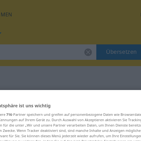
HMEN
Übersetzen
 für "Krüppel"
atsphäre ist uns wichtig
g
sere
716
-Partner speichern und greifen auf personenbezogene Daten wie Browserdat
Kennungen auf Ihrem Gerät zu. Durch Auswahl von Akzeptieren aktivieren Sie Trackin
n für die unter „Wir und unsere Partner verarbeiten Daten, um Ihnen Dienste bereitz
n Zwecke. Wenn Tracker deaktiviert sind, sind manche Inhalte und Anzeigen mögliche
evant für Sie. Sie können dieses Menü jederzeit wieder aufrufen, um Ihre Einstellung