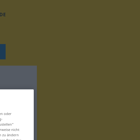
DE
en oder
g-
ustellen“
rweise nicht
en zu ändern