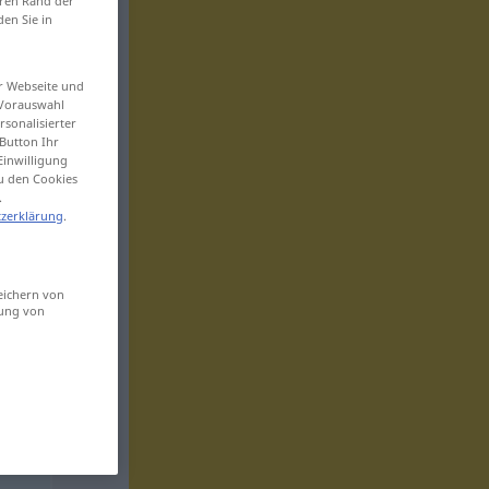
eren Rand der
den Sie in
er Webseite und
 Vorauswahl
sonalisierter
Button Ihr
Einwilligung
zu den Cookies
.
zerklärung
.
eichern von
sung von