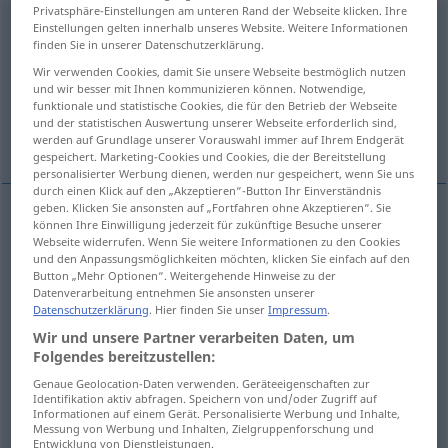
Privatsphäre-Einstellungen am unteren Rand der Webseite klicken. Ihre
konsultieren
Einstellungen gelten innerhalb unseres Website. Weitere Informationen
[kɔnzʊlˈtiːrən]
v/t
<
kein
ge-
;
h
>
finden Sie in unserer Datenschutzerklärung.
Übersicht aller Übersetzungen
Wir verwenden Cookies, damit Sie unsere Webseite bestmöglich nutzen
und wir besser mit Ihnen kommunizieren können. Notwendige,
(Für mehr Details die Übersetzung anklicken/antippen)
funktionale und statistische Cookies, die für den Betrieb der Webseite
und der statistischen Auswertung unserer Webseite erforderlich sind,
consult
werden auf Grundlage unserer Vorauswahl immer auf Ihrem Endgerät
gespeichert. Marketing-Cookies und Cookies, die der Bereitstellung
personalisierter Werbung dienen, werden nur gespeichert, wenn Sie uns
durch einen Klick auf den „Akzeptieren“-Button Ihr Einverständnis
geben. Klicken Sie ansonsten auf „Fortfahren ohne Akzeptieren“. Sie
Beispiele
können Ihre Einwilligung jederzeit für zukünftige Besuche unserer
Webseite widerrufen. Wenn Sie weitere Informationen zu den Cookies
jemanden konsultieren
befragen
und den Anpassungsmöglichkeiten möchten, klicken Sie einfach auf den
Button „Mehr Optionen“. Weitergehende Hinweise zu der
od
to
consult
sb
, to
ask
(
seek) sb’s
advice
Datenverarbeitung entnehmen Sie ansonsten unserer
Datenschutzerklärung
. Hier finden Sie unser
Impressum
.
Wir und unsere Partner verarbeiten Daten, um
besonders
jemanden konsultieren
Verbündete etc
POL
Folgendes bereitzustellen:
to
consult
sb
Genaue Geolocation-Daten verwenden. Geräteeigenschaften zur
Identifikation aktiv abfragen. Speichern von und/oder Zugriff auf
Informationen auf einem Gerät. Personalisierte Werbung und Inhalte,
Messung von Werbung und Inhalten, Zielgruppenforschung und
ich werde einen
Arzt
konsultieren
Entwicklung von Dienstleistungen.