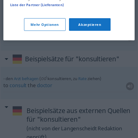
Liste der Partner (Lieferanten)
I
shall
consult
a
doctor
, I
shall
seek
medical
advice
Mehr Optionen
Akzeptieren
consult
konsultieren
Wörterbuch etc
Beispielsätze für "konsultieren"
od
den
Arzt
befragen
(
konsultieren, zu
Rate
ziehen)
to
consult
the
doctor
Beispielsätze aus externen Quellen
für "konsultieren"
(nicht von der Langenscheidt Redaktion
geprüft)