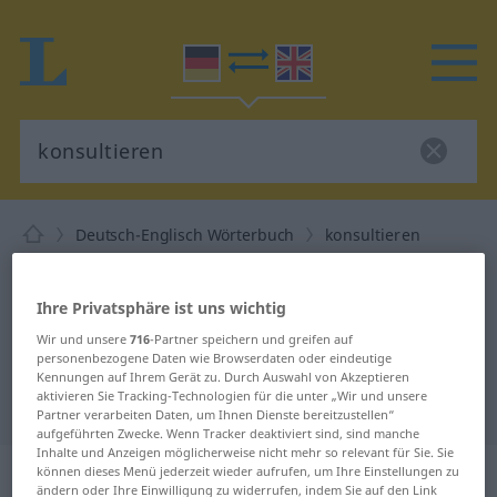
Deutsch-Englisch Wörterbuch
konsultieren
Deutsch-Englisch Übersetzung für
"konsultieren"
Ihre Privatsphäre ist uns wichtig
Wir und unsere
716
-Partner speichern und greifen auf
personenbezogene Daten wie Browserdaten oder eindeutige
"konsultieren" Englisch
Kennungen auf Ihrem Gerät zu. Durch Auswahl von Akzeptieren
aktivieren Sie Tracking-Technologien für die unter „Wir und unsere
Übersetzung
Partner verarbeiten Daten, um Ihnen Dienste bereitzustellen“
aufgeführten Zwecke. Wenn Tracker deaktiviert sind, sind manche
Inhalte und Anzeigen möglicherweise nicht mehr so relevant für Sie. Sie
„konsultieren“
: transitives Verb
können dieses Menü jederzeit wieder aufrufen, um Ihre Einstellungen zu
ändern oder Ihre Einwilligung zu widerrufen, indem Sie auf den Link