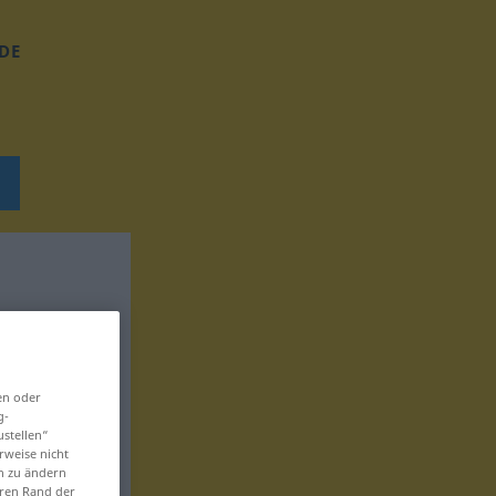
DE
en oder
g-
ustellen“
rweise nicht
en zu ändern
eren Rand der