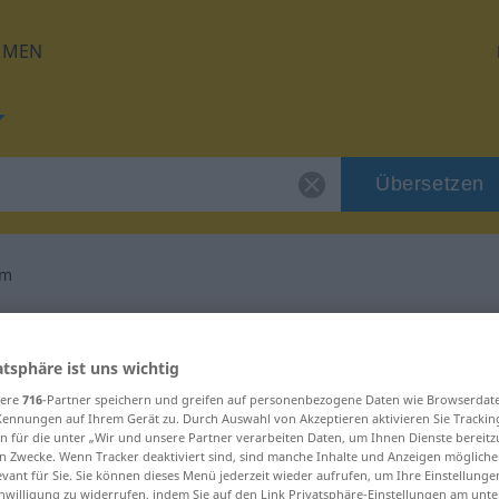
HMEN
Übersetzen
um
 für "Kolophonium"
atsphäre ist uns wichtig
etzung
sere
716
-Partner speichern und greifen auf personenbezogene Daten wie Browserdat
Kennungen auf Ihrem Gerät zu. Durch Auswahl von Akzeptieren aktivieren Sie Trackin
n für die unter „Wir und unsere Partner verarbeiten Daten, um Ihnen Dienste bereitz
n Zwecke. Wenn Tracker deaktiviert sind, sind manche Inhalte und Anzeigen mögliche
evant für Sie. Sie können dieses Menü jederzeit wieder aufrufen, um Ihre Einstellung
inwilligung zu widerrufen, indem Sie auf den Link Privatsphäre-Einstellungen am unt