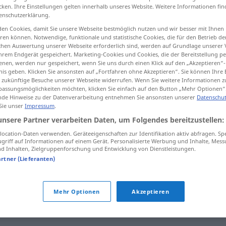
cken. Ihre Einstellungen gelten innerhalb unseres Website. Weitere Informationen fin
ums
;
kein
pl
>
enschutzerklärung.
en Cookies, damit Sie unsere Webseite bestmöglich nutzen und wir besser mit Ihnen
en können. Notwendige, funktionale und statistische Cookies, die für den Betrieb d
tippen)
ischen Auswertung unserer Webseite erforderlich sind, werden auf Grundlage unserer
hrem Endgerät gespeichert. Marketing-Cookies und Cookies, die der Bereitstellung per
nen, werden nur gespeichert, wenn Sie uns durch einen Klick auf den „Akzeptieren“-
nis geben. Klicken Sie ansonsten auf „Fortfahren ohne Akzeptieren“. Sie können Ihre 
ür zukünftige Besuche unserer Webseite widerrufen. Wenn Sie weitere Informationen 
assungsmöglichkeiten möchten, klicken Sie einfach auf den Button „Mehr Optionen“
de Hinweise zu der Datenverarbeitung entnehmen Sie ansonsten unserer
Datenschut
 Sie unser
Impressum
.
Kolophonium
CHEM
unsere Partner verarbeiten Daten, um Folgendes bereitzustellen:
ocation-Daten verwenden. Geräteeigenschaften zur Identifikation aktiv abfragen. Sp
griff auf Informationen auf einem Gerät. Personalisierte Werbung und Inhalte, Mes
nium"
 Inhalten, Zielgruppenforschung und Entwicklung von Dienstleistungen.
artner (Lieferanten)
sin
the
den
Geigenbogen
mit Kolophonium
Mehr Optionen
Akzeptieren
bestreichen