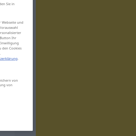
den Sie in
er Webseite und
 Vorauswahl
sonalisierter
Button Ihr
Einwilligung
zu den Cookies
.
zerklärung
.
eichern von
sung von