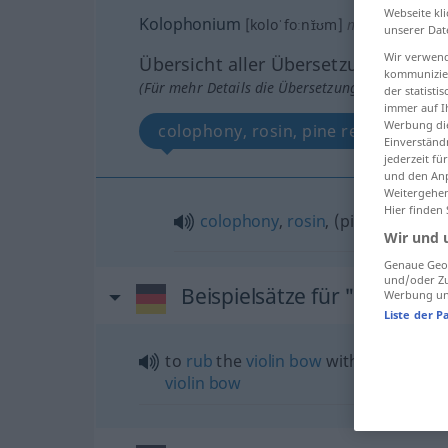
Webseite kli
Kolophonium
[koloˈfoːnɪ̆ʊm]
n
<
Kolophoni
unserer Dat
Wir verwend
Übersicht aller Übersetzungen
kommunizier
(Für mehr Details die Übersetzung anklicken/an
der statist
immer auf I
Werbung die
colophony, rosin, pine resin
Einverständ
jederzeit f
und den Anp
Weitergehen
Hier finden
colophony
,
rosin
, (pine)
resin
Wir und 
Genaue Geol
und/oder Zu
Beispielsätze für "Kolopho
Werbung und
Liste der P
to
rub
the
violin
bow
with
rosin
, to
ro
violin
bow