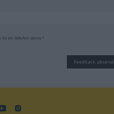
m Sie ein Häkchen setzen.*
Feedback absend
ook
YouTube
Instagram