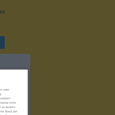
DE
en oder
g-
ustellen“
rweise nicht
en zu ändern
eren Rand der