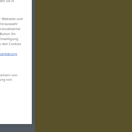
den Sie in
er Webseite und
 Vorauswahl
sonalisierter
Button Ihr
Einwilligung
zu den Cookies
.
zerklärung
.
eichern von
sung von