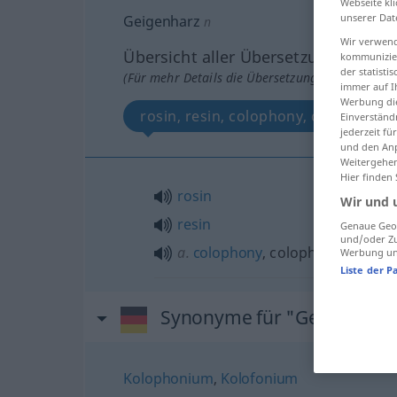
Webseite kli
unserer Dat
Geigenharz
n
Wir verwend
Übersicht aller Übersetzungen
kommunizier
der statist
(Für mehr Details die Übersetzung anklicken/an
immer auf I
Werbung die
rosin, resin, colophony, colophoni
Einverständ
jederzeit f
und den Anp
Weitergehen
Hier finden
rosin
Wir und 
resin
Genaue Geol
und/oder Zu
a.
colophony
, colophonium
Werbung und
Liste der P
Synonyme für "Geigenharz
Kolophonium
,
Kolofonium