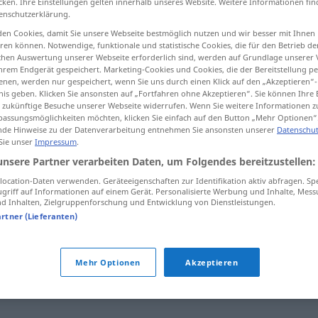
cken. Ihre Einstellungen gelten innerhalb unseres Website. Weitere Informationen fin
enschutzerklärung.
en Cookies, damit Sie unsere Webseite bestmöglich nutzen und wir besser mit Ihnen
en können. Notwendige, funktionale und statistische Cookies, die für den Betrieb d
ischen Auswertung unserer Webseite erforderlich sind, werden auf Grundlage unserer
tippen)
hrem Endgerät gespeichert. Marketing-Cookies und Cookies, die der Bereitstellung per
nen, werden nur gespeichert, wenn Sie uns durch einen Klick auf den „Akzeptieren“-
um
nis geben. Klicken Sie ansonsten auf „Fortfahren ohne Akzeptieren“. Sie können Ihre 
ür zukünftige Besuche unserer Webseite widerrufen. Wenn Sie weitere Informationen 
assungsmöglichkeiten möchten, klicken Sie einfach auf den Button „Mehr Optionen“
de Hinweise zu der Datenverarbeitung entnehmen Sie ansonsten unserer
Datenschut
 Sie unser
Impressum
.
Geigenharz
unsere Partner verarbeiten Daten, um Folgendes bereitzustellen:
ocation-Daten verwenden. Geräteeigenschaften zur Identifikation aktiv abfragen. Sp
griff auf Informationen auf einem Gerät. Personalisierte Werbung und Inhalte, Mes
 Inhalten, Zielgruppenforschung und Entwicklung von Dienstleistungen.
artner (Lieferanten)
"
Mehr Optionen
Akzeptieren