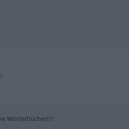
h?
ine Wörterbüchern?