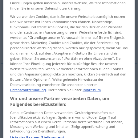
Einstellungen gelten innerhalb unseres Website. Weitere Informationen
finden Sie in unserer Datenschutzerklärung.
Übersicht aller Übersetzungen
Wir verwenden Cookies, damit Sie unsere Webseite bestmöglich nutzen
(Für mehr Details die Übersetzung anklicken/antippen)
und wir besser mit Ihnen kommunizieren können. Notwendige,
funktionale und statistische Cookies, die für den Betrieb der Webseite
insolvency, bankruptcy
und der statistischen Auswertung unserer Webseite erforderlich sind,
werden auf Grundlage unserer Vorauswahl immer auf Ihrem Endgerät
gespeichert. Marketing-Cookies und Cookies, die der Bereitstellung
suspension of payments
personalisierter Werbung dienen, werden nur gespeichert, wenn Sie uns
durch einen Klick auf den „Akzeptieren“-Button Ihr Einverständnis
geben. Klicken Sie ansonsten auf „Fortfahren ohne Akzeptieren“. Sie
können Ihre Einwilligung jederzeit für zukünftige Besuche unserer
Webseite widerrufen. Wenn Sie weitere Informationen zu den Cookies
und den Anpassungsmöglichkeiten möchten, klicken Sie einfach auf den
Button „Mehr Optionen“. Weitergehende Hinweise zu der
insolvency
Insolvenz
Zahlungsunfähigkeit
Datenverarbeitung entnehmen Sie ansonsten unserer
Datenschutzerklärung
. Hier finden Sie unser
Impressum
.
bankruptcy
Insolvenz
Zahlungsunfähigkeit
Wir und unsere Partner verarbeiten Daten, um
Folgendes bereitzustellen:
Genaue Geolocation-Daten verwenden. Geräteeigenschaften zur
suspension
of payments
Insolvenz
Identifikation aktiv abfragen. Speichern von und/oder Zugriff auf
Informationen auf einem Gerät. Personalisierte Werbung und Inhalte,
Messung von Werbung und Inhalten, Zielgruppenforschung und
Zahlungseinstellung
Entwicklung von Dienstleistungen.
Liste der Partner (Lieferanten)