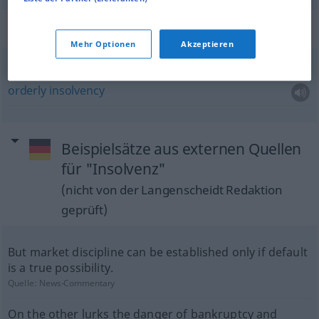
Beispielsätze für "Insolvenz"
Mehr Optionen
Akzeptieren
geordnete Insolvenz
orderly
insolvency
Beispielsätze aus externen Quellen
für "Insolvenz"
(nicht von der Langenscheidt Redaktion
geprüft)
But market discipline can be established only if default
is a true possibility.
Quelle:
News-Commentary
On the other lurks the danger of bankruptcy and