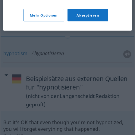
Übersicht aller Übersetzungen
(Für mehr Details die Übersetzung anklicken/antippen)
Mehr Optionen
Akzeptieren
hypnotism
hypnotism
hypnotisieren
Beispielsätze aus externen Quellen
für "hypnotisieren"
(nicht von der Langenscheidt Redaktion
geprüft)
But it's OK that even though you're not hypnotized,
you will forget everything that happened.