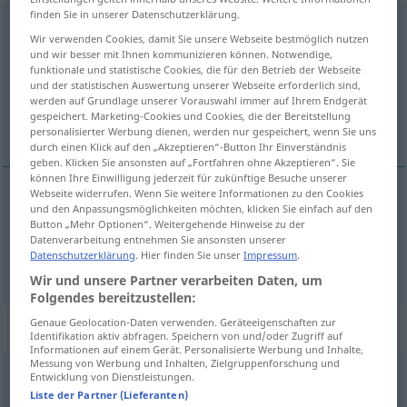
finden Sie in unserer Datenschutzerklärung.
hypnotisieren
[-ˈziːrən]
v/t
<
kein
ge-
;
h
>
Wir verwenden Cookies, damit Sie unsere Webseite bestmöglich nutzen
und wir besser mit Ihnen kommunizieren können. Notwendige,
Übersicht aller Übersetzungen
funktionale und statistische Cookies, die für den Betrieb der Webseite
(Für mehr Details die Übersetzung anklicken/antippen)
und der statistischen Auswertung unserer Webseite erforderlich sind,
werden auf Grundlage unserer Vorauswahl immer auf Ihrem Endgerät
gespeichert. Marketing-Cookies und Cookies, die der Bereitstellung
hypnotize, hypnotise
personalisierter Werbung dienen, werden nur gespeichert, wenn Sie uns
durch einen Klick auf den „Akzeptieren“-Button Ihr Einverständnis
geben. Klicken Sie ansonsten auf „Fortfahren ohne Akzeptieren“. Sie
können Ihre Einwilligung jederzeit für zukünftige Besuche unserer
Webseite widerrufen. Wenn Sie weitere Informationen zu den Cookies
und den Anpassungsmöglichkeiten möchten, klicken Sie einfach auf den
hypnotize
hypnotisieren
Button „Mehr Optionen“. Weitergehende Hinweise zu der
Datenverarbeitung entnehmen Sie ansonsten unserer
Datenschutzerklärung
. Hier finden Sie unser
Impressum
.
hypnotise
hypnotisieren
Wir und unsere Partner verarbeiten Daten, um
Folgendes bereitzustellen:
Genaue Geolocation-Daten verwenden. Geräteeigenschaften zur
„Hypnoti'sieren“
: Neutrum
Identifikation aktiv abfragen. Speichern von und/oder Zugriff auf
Informationen auf einem Gerät. Personalisierte Werbung und Inhalte,
Messung von Werbung und Inhalten, Zielgruppenforschung und
hypnotisieren
n
<
Hypnotisierens
>
Entwicklung von Dienstleistungen.
Liste der Partner (Lieferanten)