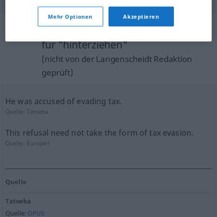
Mehr Optionen
Akzeptieren
Beispielsätze aus externen Quellen
für "hinterziehen"
(nicht von der Langenscheidt Redaktion
geprüft)
He was accused of evading tax.
Quelle:
Tatoeba
This refusal need not take the form of tax evasion.
Quelle:
Europarl
Quelle
Tatoeba
Quelle:
OPUS