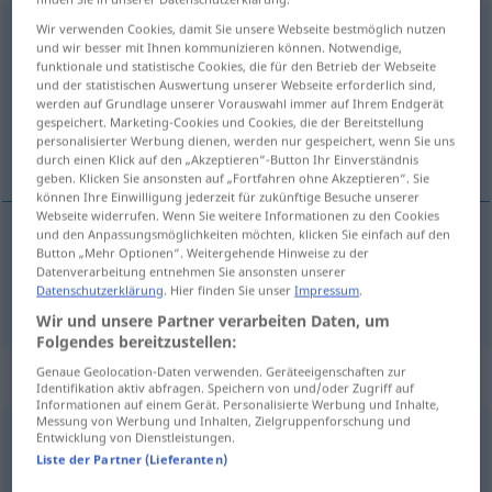
Wir verwenden Cookies, damit Sie unsere Webseite bestmöglich nutzen
hinterziehen
v/t
<
irr
,
untrennb
, kein
-ge-
;
h
>
und wir besser mit Ihnen kommunizieren können. Notwendige,
funktionale und statistische Cookies, die für den Betrieb der Webseite
Übersicht aller Übersetzungen
und der statistischen Auswertung unserer Webseite erforderlich sind,
(Für mehr Details die Übersetzung anklicken/antippen)
werden auf Grundlage unserer Vorauswahl immer auf Ihrem Endgerät
gespeichert. Marketing-Cookies und Cookies, die der Bereitstellung
personalisierter Werbung dienen, werden nur gespeichert, wenn Sie uns
evade
durch einen Klick auf den „Akzeptieren“-Button Ihr Einverständnis
geben. Klicken Sie ansonsten auf „Fortfahren ohne Akzeptieren“. Sie
können Ihre Einwilligung jederzeit für zukünftige Besuche unserer
Webseite widerrufen. Wenn Sie weitere Informationen zu den Cookies
und den Anpassungsmöglichkeiten möchten, klicken Sie einfach auf den
Button „Mehr Optionen“. Weitergehende Hinweise zu der
evade
hinterziehen
Datenverarbeitung entnehmen Sie ansonsten unserer
Datenschutzerklärung
. Hier finden Sie unser
Impressum
.
Wir und unsere Partner verarbeiten Daten, um
Folgendes bereitzustellen:
Beispielsätze für "hinterziehen"
Genaue Geolocation-Daten verwenden. Geräteeigenschaften zur
Identifikation aktiv abfragen. Speichern von und/oder Zugriff auf
Informationen auf einem Gerät. Personalisierte Werbung und Inhalte,
Messung von Werbung und Inhalten, Zielgruppenforschung und
Entwicklung von Dienstleistungen.
(die) Steuern hinterziehen
Liste der Partner (Lieferanten)
to
commit
tax
evasion