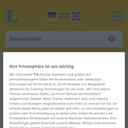
Deutsch-Englisch Wörterbuch
hinterziehen
Ihre Privatsphäre ist uns wichtig
Deutsch-Englisch Übersetzung für
Wir und unsere
716
-Partner speichern und greifen auf
"hinterziehen"
personenbezogene Daten wie Browserdaten oder eindeutige
Kennungen auf Ihrem Gerät zu. Durch Auswahl von Akzeptieren
aktivieren Sie Tracking-Technologien für die unter „Wir und unsere
Partner verarbeiten Daten, um Ihnen Dienste bereitzustellen“
"hinterziehen" Englisch
aufgeführten Zwecke. Wenn Tracker deaktiviert sind, sind manche
Übersetzung
Inhalte und Anzeigen möglicherweise nicht mehr so relevant für Sie. Sie
können dieses Menü jederzeit wieder aufrufen, um Ihre Einstellungen zu
ändern oder Ihre Einwilligung zu widerrufen, indem Sie auf den Link
Privatsphäre-Einstellungen am unteren Rand der Webseite klicken. Ihre
„hinterziehen“
: transitives Verb
Einstellungen gelten innerhalb unseres Website. Weitere Informationen
finden Sie in unserer Datenschutzerklärung.