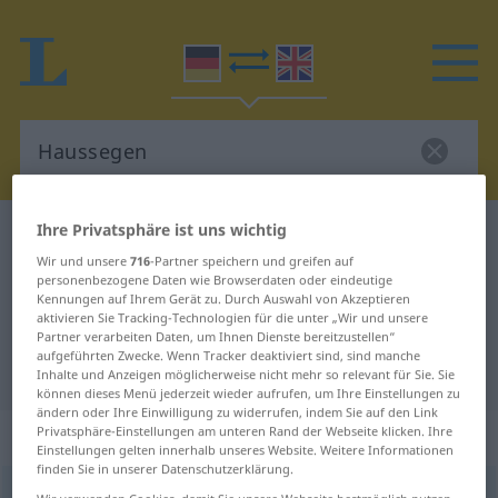
Ihre Privatsphäre ist uns wichtig
Deutsch-Englisch Wörterbuch
Haussegen
Wir und unsere
716
-Partner speichern und greifen auf
Deutsch-Englisch Übersetzung für
personenbezogene Daten wie Browserdaten oder eindeutige
Kennungen auf Ihrem Gerät zu. Durch Auswahl von Akzeptieren
"Haussegen"
aktivieren Sie Tracking-Technologien für die unter „Wir und unsere
Partner verarbeiten Daten, um Ihnen Dienste bereitzustellen“
aufgeführten Zwecke. Wenn Tracker deaktiviert sind, sind manche
"Haussegen" Englisch Übersetzung
Inhalte und Anzeigen möglicherweise nicht mehr so relevant für Sie. Sie
können dieses Menü jederzeit wieder aufrufen, um Ihre Einstellungen zu
ändern oder Ihre Einwilligung zu widerrufen, indem Sie auf den Link
„Haussegen“
: Maskulinum
Privatsphäre-Einstellungen am unteren Rand der Webseite klicken. Ihre
Einstellungen gelten innerhalb unseres Website. Weitere Informationen
finden Sie in unserer Datenschutzerklärung.
Haussegen
m