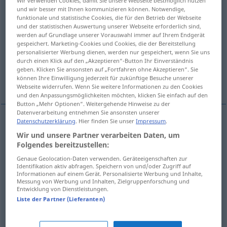
Wir verwenden Cookies, damit Sie unsere Webseite bestmöglich nutzen
und wir besser mit Ihnen kommunizieren können. Notwendige,
Übersicht aller Übersetzungen
funktionale und statistische Cookies, die für den Betrieb der Webseite
und der statistischen Auswertung unserer Webseite erforderlich sind,
(Für mehr Details die Übersetzung anklicken/antippen)
werden auf Grundlage unserer Vorauswahl immer auf Ihrem Endgerät
gespeichert. Marketing-Cookies und Cookies, die der Bereitstellung
they have had a domestic
personalisierter Werbung dienen, werden nur gespeichert, wenn Sie uns
durch einen Klick auf den „Akzeptieren“-Button Ihr Einverständnis
geben. Klicken Sie ansonsten auf „Fortfahren ohne Akzeptieren“. Sie
können Ihre Einwilligung jederzeit für zukünftige Besuche unserer
there’s been a row
Webseite widerrufen. Wenn Sie weitere Informationen zu den Cookies
und den Anpassungsmöglichkeiten möchten, klicken Sie einfach auf den
Button „Mehr Optionen“. Weitergehende Hinweise zu der
Datenverarbeitung entnehmen Sie ansonsten unserer
Datenschutzerklärung
. Hier finden Sie unser
Impressum
.
Beispiele
Wir und unsere Partner verarbeiten Daten, um
nur in
der Haussegen hängt
schief
bei Eheleuten
UMG
HUM
Folgendes bereitzustellen:
they
have
had
a
domestic
Genaue Geolocation-Daten verwenden. Geräteeigenschaften zur
Identifikation aktiv abfragen. Speichern von und/oder Zugriff auf
Informationen auf einem Gerät. Personalisierte Werbung und Inhalte,
Messung von Werbung und Inhalten, Zielgruppenforschung und
nur in
der Haussegen hängt
schief
in einer Partei etc
UMG
Entwicklung von Dienstleistungen.
Liste der Partner (Lieferanten)
HUM
there’s
been
a
row