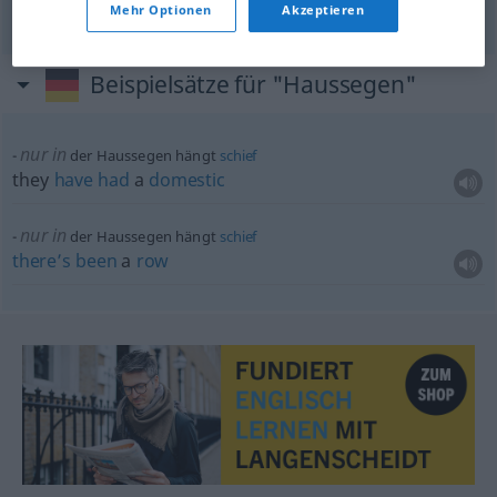
Mehr Optionen
Akzeptieren
Beispielsätze für "Haussegen"
nur in
der Haussegen hängt
schief
they
have
had
a
domestic
nur in
der Haussegen hängt
schief
there’s
been
a
row