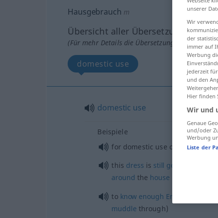
Webseite kli
unserer Dat
Hausgebrauch
m
Wir verwend
Übersicht aller Übersetzungen
kommunizier
der statist
(Für mehr Details die Übersetzung anklicken/an
immer auf I
Werbung die
domestic use
Einverständ
jederzeit f
und den Anp
Weitergehen
Hier finden
domestic
use
Wir und 
Genaue Geol
und/oder Zu
Beispiele
Werbung und
for domestic use only
Liste der P
this
dress
is
still
good
enough
f
around
the
house
to
know
enough
English
to
get
by
muddle
through)