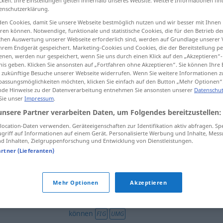
cken. Ihre Einstellungen gelten innerhalb unseres Website. Weitere Informationen fin
enschutzerklärung.
en Cookies, damit Sie unsere Webseite bestmöglich nutzen und wir besser mit Ihnen
en können. Notwendige, funktionale und statistische Cookies, die für den Betrieb d
ischen Auswertung unserer Webseite erforderlich sind, werden auf Grundlage unserer
tippen)
hrem Endgerät gespeichert. Marketing-Cookies und Cookies, die der Bereitstellung per
nen, werden nur gespeichert, wenn Sie uns durch einen Klick auf den „Akzeptieren“-
nis geben. Klicken Sie ansonsten auf „Fortfahren ohne Akzeptieren“. Sie können Ihre 
ür zukünftige Besuche unserer Webseite widerrufen. Wenn Sie weitere Informationen 
assungsmöglichkeiten möchten, klicken Sie einfach auf den Button „Mehr Optionen“
de Hinweise zu der Datenverarbeitung entnehmen Sie ansonsten unserer
Datenschut
 Sie unser
Impressum
.
Hausgebrauch
unsere Partner verarbeiten Daten, um Folgendes bereitzustellen:
ocation-Daten verwenden. Geräteeigenschaften zur Identifikation aktiv abfragen. Sp
griff auf Informationen auf einem Gerät. Personalisierte Werbung und Inhalte, Mes
 Inhalten, Zielgruppenforschung und Entwicklung von Dienstleistungen.
nur
für den Hausgebrauch
artner (Lieferanten)
or
wearing
für den Hausgebrauch geht das
Kleid
schon
noch
FIG
UMG
Mehr Optionen
Akzeptieren
od
 (
to
Englisch für den Hausgebrauch
können
FIG
UMG