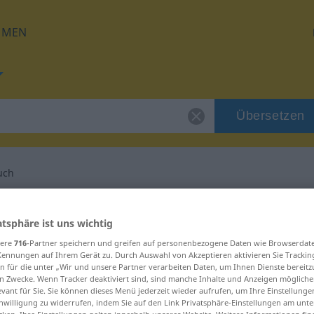
HMEN
Übersetzen
uch
g für "Hausgebrauch"
atsphäre ist uns wichtig
sere
716
-Partner speichern und greifen auf personenbezogene Daten wie Browserdat
setzung
Kennungen auf Ihrem Gerät zu. Durch Auswahl von Akzeptieren aktivieren Sie Trackin
n für die unter „Wir und unsere Partner verarbeiten Daten, um Ihnen Dienste bereitz
n Zwecke. Wenn Tracker deaktiviert sind, sind manche Inhalte und Anzeigen mögliche
num
evant für Sie. Sie können dieses Menü jederzeit wieder aufrufen, um Ihre Einstellung
inwilligung zu widerrufen, indem Sie auf den Link Privatsphäre-Einstellungen am unt