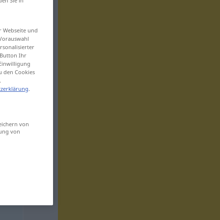
den Sie in
er Webseite und
 Vorauswahl
sonalisierter
Button Ihr
Einwilligung
zu den Cookies
.
zerklärung
.
eichern von
sung von