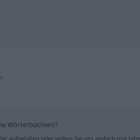
h?
ine Wörterbüchern?
hler aufgefallen oder wollen Sie uns einfach mal lob