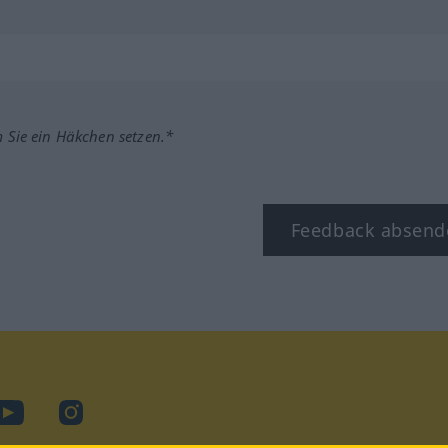
m Sie ein Häkchen setzen.*
Feedback absend
ook
YouTube
Instagram