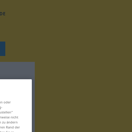
DE
en oder
g-
ustellen“
rweise nicht
en zu ändern
eren Rand der