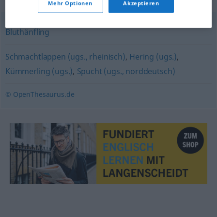
Mehr Optionen
Akzeptieren
Bluthänfling
Schmachtlappen (ugs., rheinisch)
,
Hering (ugs.)
,
Kümmerling (ugs.)
,
Spucht (ugs., norddeutsch)
© OpenThesaurus.de