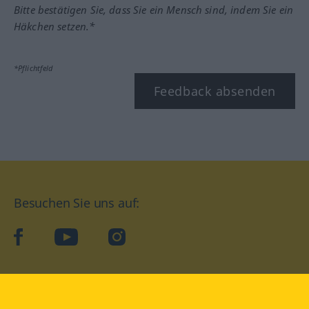
Bitte bestätigen Sie, dass Sie ein Mensch sind, indem Sie ein
Häkchen setzen.*
*Pflichtfeld
Feedback absenden
Besuchen Sie uns auf:
facebook
YouTube
Instagram