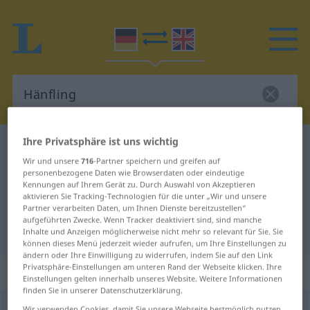
Ihre Privatsphäre ist uns wichtig
Deutsch-Englisch Wörterbuch
Hänfling
Wir und unsere
716
-Partner speichern und greifen auf
Deutsch-Englisch Übersetzung für
personenbezogene Daten wie Browserdaten oder eindeutige
Kennungen auf Ihrem Gerät zu. Durch Auswahl von Akzeptieren
"Hänfling"
aktivieren Sie Tracking-Technologien für die unter „Wir und unsere
Partner verarbeiten Daten, um Ihnen Dienste bereitzustellen“
aufgeführten Zwecke. Wenn Tracker deaktiviert sind, sind manche
"Hänfling" Englisch Übersetzung
Inhalte und Anzeigen möglicherweise nicht mehr so relevant für Sie. Sie
können dieses Menü jederzeit wieder aufrufen, um Ihre Einstellungen zu
ändern oder Ihre Einwilligung zu widerrufen, indem Sie auf den Link
Privatsphäre-Einstellungen am unteren Rand der Webseite klicken. Ihre
„Hänfling“
: Maskulinum
Einstellungen gelten innerhalb unseres Website. Weitere Informationen
finden Sie in unserer Datenschutzerklärung.
Hänfling
[ˈhɛnflɪŋ]
m
<
Hänflings
;
Hänflinge
>
Wir verwenden Cookies, damit Sie unsere Webseite bestmöglich nutzen