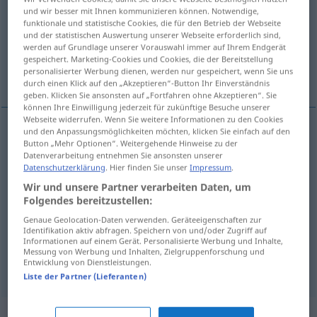
und wir besser mit Ihnen kommunizieren können. Notwendige,
funktionale und statistische Cookies, die für den Betrieb der Webseite
Übersicht aller Übersetzungen
und der statistischen Auswertung unserer Webseite erforderlich sind,
(Für mehr Details die Übersetzung anklicken/antippen)
werden auf Grundlage unserer Vorauswahl immer auf Ihrem Endgerät
gespeichert. Marketing-Cookies und Cookies, die der Bereitstellung
personalisierter Werbung dienen, werden nur gespeichert, wenn Sie uns
linnet
weakling, wimp, weed
durch einen Klick auf den „Akzeptieren“-Button Ihr Einverständnis
geben. Klicken Sie ansonsten auf „Fortfahren ohne Akzeptieren“. Sie
können Ihre Einwilligung jederzeit für zukünftige Besuche unserer
Webseite widerrufen. Wenn Sie weitere Informationen zu den Cookies
und den Anpassungsmöglichkeiten möchten, klicken Sie einfach auf den
Button „Mehr Optionen“. Weitergehende Hinweise zu der
linnet
Hänfling
Carduelis cannabina
ZOOL
Datenverarbeitung entnehmen Sie ansonsten unserer
Datenschutzerklärung
. Hier finden Sie unser
Impressum
.
Wir und unsere Partner verarbeiten Daten, um
weakling
Hänfling
schmächtiger Mensch
PEJ
Folgendes bereitzustellen:
Genaue Geolocation-Daten verwenden. Geräteeigenschaften zur
wimp
Hänfling
Identifikation aktiv abfragen. Speichern von und/oder Zugriff auf
Informationen auf einem Gerät. Personalisierte Werbung und Inhalte,
Messung von Werbung und Inhalten, Zielgruppenforschung und
a.
weed
Hänfling
Entwicklung von Dienstleistungen.
BR
UMG
PEJ
Liste der Partner (Lieferanten)
Synonyme für "Hänfling"