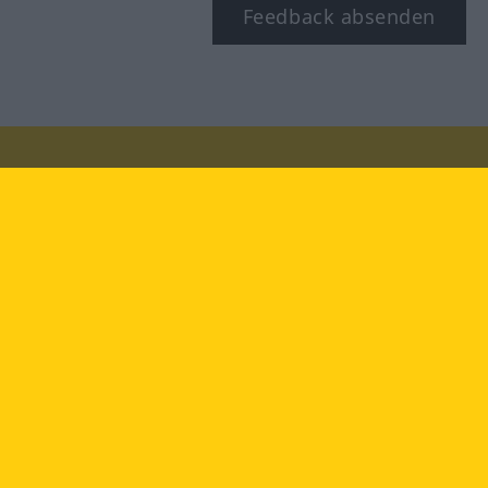
Feedback absenden
Besuchen Sie uns auf:
facebook
YouTube
Instagram
Langenscheidt
NUTZUNGSBEDINGUNGEN
DATENSCHUTZBESTIMMUNGEN