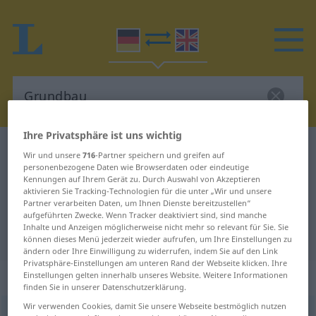
Ihre Privatsphäre ist uns wichtig
Deutsch-Englisch Wörterbuch
Grundbau
Wir und unsere
716
-Partner speichern und greifen auf
personenbezogene Daten wie Browserdaten oder eindeutige
Deutsch-Englisch Übersetzung für
Kennungen auf Ihrem Gerät zu. Durch Auswahl von Akzeptieren
"Grundbau"
aktivieren Sie Tracking-Technologien für die unter „Wir und unsere
Partner verarbeiten Daten, um Ihnen Dienste bereitzustellen“
aufgeführten Zwecke. Wenn Tracker deaktiviert sind, sind manche
Inhalte und Anzeigen möglicherweise nicht mehr so relevant für Sie. Sie
"Grundbau" Englisch Übersetzung
können dieses Menü jederzeit wieder aufrufen, um Ihre Einstellungen zu
ändern oder Ihre Einwilligung zu widerrufen, indem Sie auf den Link
Privatsphäre-Einstellungen am unteren Rand der Webseite klicken. Ihre
„Grundbau“
: Maskulinum
Einstellungen gelten innerhalb unseres Website. Weitere Informationen
finden Sie in unserer Datenschutzerklärung.
Wir verwenden Cookies, damit Sie unsere Webseite bestmöglich nutzen
Grundbau
m
<
Grundbau(e)s
;
kein
pl
>