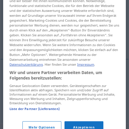
und wir besser mit Ihnen kommunizieren können. Notwendige,
funktionale und statistische Cookies, die für den Betrieb der Webseite
Übersicht aller Übersetzungen
und der statistischen Auswertung unserer Webseite erforderlich sind,
werden auf Grundlage unserer Vorauswahl immer auf Ihrem Endgerät
(Für mehr Details die Übersetzung anklicken/antippen)
gespeichert. Marketing-Cookies und Cookies, die der Bereitstellung
personalisierter Werbung dienen, werden nur gespeichert, wenn Sie uns
foundations
durch einen Klick auf den „Akzeptieren“-Button Ihr Einverständnis
geben. Klicken Sie ansonsten auf „Fortfahren ohne Akzeptieren“. Sie
können Ihre Einwilligung jederzeit für zukünftige Besuche unserer
foundation wall, stereobate
Webseite widerrufen. Wenn Sie weitere Informationen zu den Cookies
und den Anpassungsmöglichkeiten möchten, klicken Sie einfach auf den
Button „Mehr Optionen“. Weitergehende Hinweise zu der
Datenverarbeitung entnehmen Sie ansonsten unserer
Datenschutzerklärung
. Hier finden Sie unser
Impressum
.
Wir und unsere Partner verarbeiten Daten, um
foundations
pl
Grundbau
Fundament
ARCH
Folgendes bereitzustellen:
Genaue Geolocation-Daten verwenden. Geräteeigenschaften zur
Identifikation aktiv abfragen. Speichern von und/oder Zugriff auf
Informationen auf einem Gerät. Personalisierte Werbung und Inhalte,
foundation
wall
Grundbau
Grundmauer
ARCH
Messung von Werbung und Inhalten, Zielgruppenforschung und
Entwicklung von Dienstleistungen.
stereobate
Grundbau
Grundmauer
Liste der Partner (Lieferanten)
ARCH
Mehr Optionen
Akzeptieren