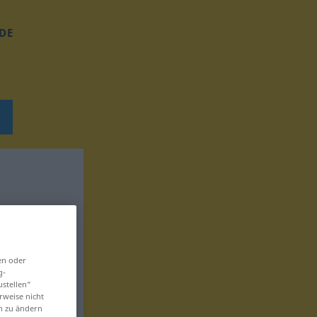
DE
en oder
g-
ustellen“
rweise nicht
en zu ändern