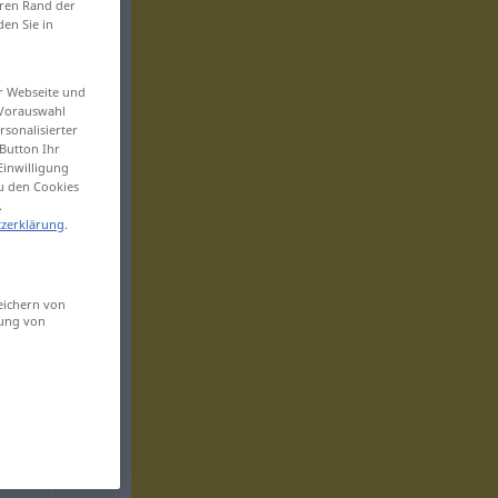
eren Rand der
den Sie in
er Webseite und
 Vorauswahl
sonalisierter
Button Ihr
Einwilligung
zu den Cookies
.
zerklärung
.
eichern von
sung von