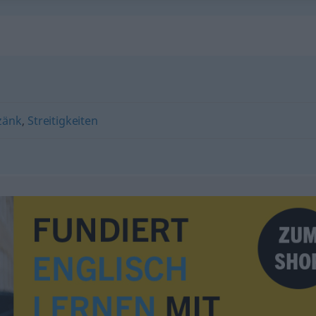
zänk
,
Streitigkeiten