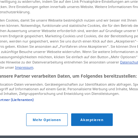
inwilligung zu widerrufen, indem Sie auf den Link Privatsphäre-Einstellungen am unt
cken. Ihre Einstellungen gelten innerhalb unseres Website. Weitere Informationen fin
enschutzerklärung.
en Cookies, damit Sie unsere Webseite bestmöglich nutzen und wir besser mit Ihnen
en können. Notwendige, funktionale und statistische Cookies, die für den Betrieb d
tippen)
ischen Auswertung unserer Webseite erforderlich sind, werden auf Grundlage unserer
hrem Endgerät gespeichert. Marketing-Cookies und Cookies, die der Bereitstellung per
angling
nen, werden nur gespeichert, wenn Sie uns durch einen Klick auf den „Akzeptieren“-
nis geben. Klicken Sie ansonsten auf „Fortfahren ohne Akzeptieren“. Sie können Ihre 
ür zukünftige Besuche unserer Webseite widerrufen. Wenn Sie weitere Informationen 
assungsmöglichkeiten möchten, klicken Sie einfach auf den Button „Mehr Optionen“
de Hinweise zu der Datenverarbeitung entnehmen Sie ansonsten unserer
Datenschut
Gezerre
das Ziehen
 Sie unser
Impressum
.
unsere Partner verarbeiten Daten, um Folgendes bereitzustellen:
ocation-Daten verwenden. Geräteeigenschaften zur Identifikation aktiv abfragen. Sp
griff auf Informationen auf einem Gerät. Personalisierte Werbung und Inhalte, Mes
 Inhalten, Zielgruppenforschung und Entwicklung von Dienstleistungen.
artner (Lieferanten)
Gezerre
Streitigkeiten
FIG
Mehr Optionen
Akzeptieren
das Gezerre um
etwas