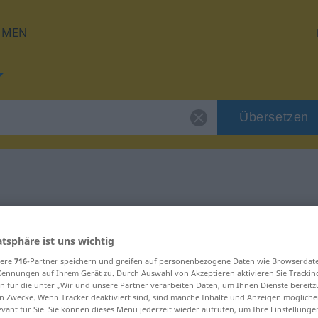
HMEN
Übersetzen
 für "Gezerre"
atsphäre ist uns wichtig
g
sere
716
-Partner speichern und greifen auf personenbezogene Daten wie Browserdat
Kennungen auf Ihrem Gerät zu. Durch Auswahl von Akzeptieren aktivieren Sie Trackin
n für die unter „Wir und unsere Partner verarbeiten Daten, um Ihnen Dienste bereitz
n Zwecke. Wenn Tracker deaktiviert sind, sind manche Inhalte und Anzeigen mögliche
evant für Sie. Sie können dieses Menü jederzeit wieder aufrufen, um Ihre Einstellung