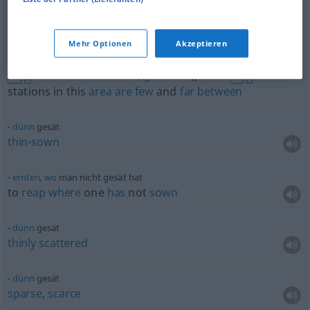
grow
on trees)
Tankstellen sind hier
dünn
gesät
Mehr Optionen
Akzeptieren
there
are
only a
few
scattered
gasoline
(petrol
US
stations in this
area
,
gasoline
(petrol
BR
)
BR
)
stations in this
area
are
few
and
far
between
dünn
gesät
thin-sown
ernten
,
wo
man nicht gesät hat
to
reap
where
one
has
not
sown
dünn
gesät
thinly
scattered
dünn
gesät
sparse
,
scarce