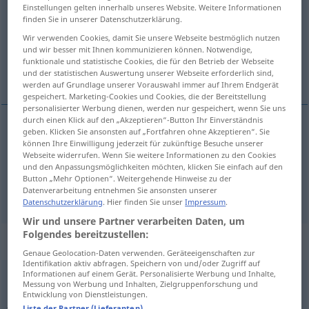
Einstellungen gelten innerhalb unseres Website. Weitere Informationen
finden Sie in unserer Datenschutzerklärung.
Übersicht aller Übersetzungen
Wir verwenden Cookies, damit Sie unsere Webseite bestmöglich nutzen
(Für mehr Details die Übersetzung anklicken/antippen)
und wir besser mit Ihnen kommunizieren können. Notwendige,
funktionale und statistische Cookies, die für den Betrieb der Webseite
few and far between
und der statistischen Auswertung unserer Webseite erforderlich sind,
werden auf Grundlage unserer Vorauswahl immer auf Ihrem Endgerät
gespeichert. Marketing-Cookies und Cookies, die der Bereitstellung
personalisierter Werbung dienen, werden nur gespeichert, wenn Sie uns
durch einen Klick auf den „Akzeptieren“-Button Ihr Einverständnis
Beispiele
geben. Klicken Sie ansonsten auf „Fortfahren ohne Akzeptieren“. Sie
können Ihre Einwilligung jederzeit für zukünftige Besuche unserer
dünn
gesät
Webseite widerrufen. Wenn Sie weitere Informationen zu den Cookies
und den Anpassungsmöglichkeiten möchten, klicken Sie einfach auf den
few
and
far
between
Button „Mehr Optionen“. Weitergehende Hinweise zu der
Datenverarbeitung entnehmen Sie ansonsten unserer
Datenschutzerklärung
. Hier finden Sie unser
Impressum
.
Wir und unsere Partner verarbeiten Daten, um
Folgendes bereitzustellen:
Beispielsätze für "gesät"
Genaue Geolocation-Daten verwenden. Geräteeigenschaften zur
Identifikation aktiv abfragen. Speichern von und/oder Zugriff auf
Informationen auf einem Gerät. Personalisierte Werbung und Inhalte,
Messung von Werbung und Inhalten, Zielgruppenforschung und
solche
Posten
sind nicht
dicht
gesät
Entwicklung von Dienstleistungen.
jobs
like
these
are
few
and
far
between
(
od
don’t
Liste der Partner (Lieferanten)