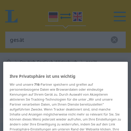
Deutsch-Englisch Wörterbuch
gesät
Deutsch-Englisch Übersetzung für
Ihre Privatsphäre ist uns wichtig
"gesät"
Wir und unsere
716
-Partner speichern und greifen auf
personenbezogene Daten wie Browserdaten oder eindeutige
Kennungen auf Ihrem Gerät zu. Durch Auswahl von Akzeptieren
"gesät" Englisch Übersetzung
aktivieren Sie Tracking-Technologien für die unter „Wir und unsere
Partner verarbeiten Daten, um Ihnen Dienste bereitzustellen“
aufgeführten Zwecke. Wenn Tracker deaktiviert sind, sind manche
„gesät“
: Adjektiv
Inhalte und Anzeigen möglicherweise nicht mehr so relevant für Sie. Sie
können dieses Menü jederzeit wieder aufrufen, um Ihre Einstellungen zu
ändern oder Ihre Einwilligung zu widerrufen, indem Sie auf den Link
Privatsphäre-Einstellungen am unteren Rand der Webseite klicken. Ihre
gesät
adj