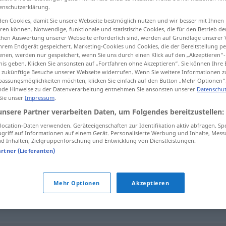
enschutzerklärung.
en Cookies, damit Sie unsere Webseite bestmöglich nutzen und wir besser mit Ihnen
en können. Notwendige, funktionale und statistische Cookies, die für den Betrieb d
ischen Auswertung unserer Webseite erforderlich sind, werden auf Grundlage unserer
tippen)
hrem Endgerät gespeichert. Marketing-Cookies und Cookies, die der Bereitstellung per
nen, werden nur gespeichert, wenn Sie uns durch einen Klick auf den „Akzeptieren“-
nis geben. Klicken Sie ansonsten auf „Fortfahren ohne Akzeptieren“. Sie können Ihre 
ür zukünftige Besuche unserer Webseite widerrufen. Wenn Sie weitere Informationen 
assungsmöglichkeiten möchten, klicken Sie einfach auf den Button „Mehr Optionen“
de Hinweise zu der Datenverarbeitung entnehmen Sie ansonsten unserer
Datenschut
 Sie unser
Impressum
.
gerichtsnotorisch
unsere Partner verarbeiten Daten, um Folgendes bereitzustellen:
ocation-Daten verwenden. Geräteeigenschaften zur Identifikation aktiv abfragen. Sp
griff auf Informationen auf einem Gerät. Personalisierte Werbung und Inhalte, Mes
 Inhalten, Zielgruppenforschung und Entwicklung von Dienstleistungen.
orisch"
artner (Lieferanten)
Mehr Optionen
Akzeptieren