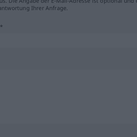
us. Die Angabe der E-Mail-Adresse ist optional und 
ntwortung Ihrer Anfrage.
?*