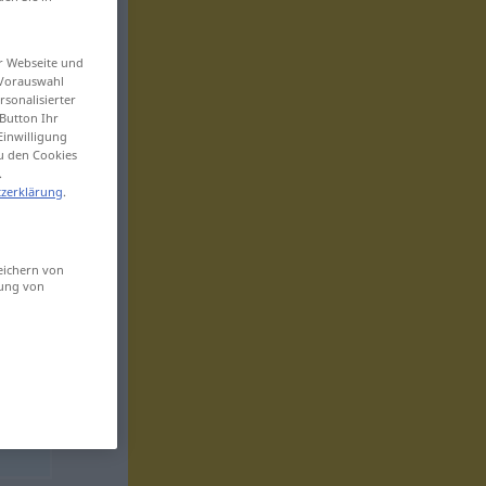
er Webseite und
 Vorauswahl
sonalisierter
Button Ihr
Einwilligung
zu den Cookies
.
zerklärung
.
eichern von
sung von