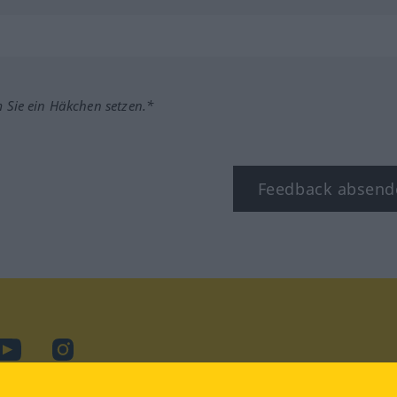
m Sie ein Häkchen setzen.*
Feedback absend
ook
YouTube
Instagram