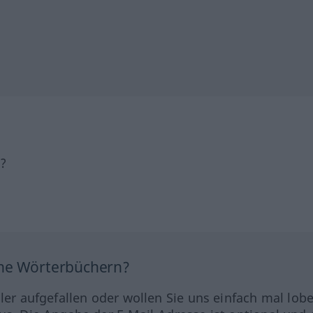
h?
ine Wörterbüchern?
hler aufgefallen oder wollen Sie uns einfach mal lob