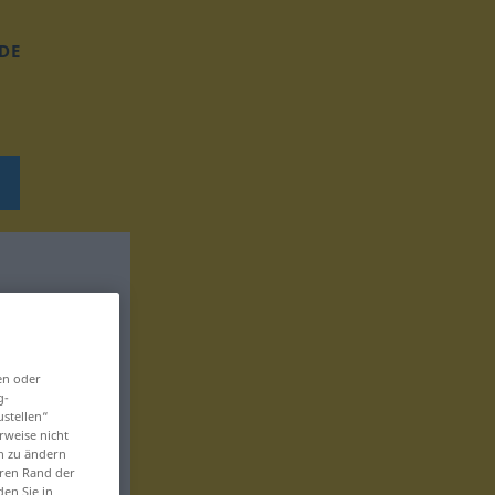
DE
en oder
g-
ustellen“
rweise nicht
en zu ändern
eren Rand der
den Sie in