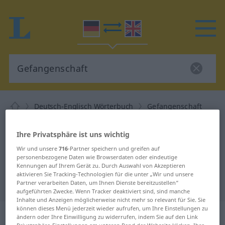
Deutsch-Englisch Wörterbuch
Gefangenschaft
Deutsch-Englisch Übersetzung für
Ihre Privatsphäre ist uns wichtig
"Gefangenschaft"
Wir und unsere
716
-Partner speichern und greifen auf
personenbezogene Daten wie Browserdaten oder eindeutige
Kennungen auf Ihrem Gerät zu. Durch Auswahl von Akzeptieren
"Gefangenschaft" Englisch
aktivieren Sie Tracking-Technologien für die unter „Wir und unsere
Übersetzung
Partner verarbeiten Daten, um Ihnen Dienste bereitzustellen“
aufgeführten Zwecke. Wenn Tracker deaktiviert sind, sind manche
Inhalte und Anzeigen möglicherweise nicht mehr so relevant für Sie. Sie
können dieses Menü jederzeit wieder aufrufen, um Ihre Einstellungen zu
„Gefangenschaft“
: Femininum
ändern oder Ihre Einwilligung zu widerrufen, indem Sie auf den Link