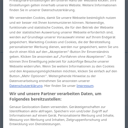
Privatsphäre-Einstellungen am unteren Rand der Webseite klicken. Ihre
Einstellungen gelten innerhalb unseres Website. Weitere Informationen
Gefangenschaft
f
<
Gefangenschaft
;
kein
pl
>
finden Sie in unserer Datenschutzerklärung.
Wir verwenden Cookies, damit Sie unsere Webseite bestmöglich nutzen
Übersicht aller Übersetzungen
und wir besser mit Ihnen kommunizieren können. Notwendige,
(Für mehr Details die Übersetzung anklicken/antippen)
funktionale und statistische Cookies, die für den Betrieb der Webseite
und der statistischen Auswertung unserer Webseite erforderlich sind,
werden auf Grundlage unserer Vorauswahl immer auf Ihrem Endgerät
captivity
gespeichert. Marketing-Cookies und Cookies, die der Bereitstellung
personalisierter Werbung dienen, werden nur gespeichert, wenn Sie uns
durch einen Klick auf den „Akzeptieren“-Button Ihr Einverständnis
geben. Klicken Sie ansonsten auf „Fortfahren ohne Akzeptieren“. Sie
können Ihre Einwilligung jederzeit für zukünftige Besuche unserer
Webseite widerrufen. Wenn Sie weitere Informationen zu den Cookies
captivity
Gefangenschaft
und den Anpassungsmöglichkeiten möchten, klicken Sie einfach auf den
Button „Mehr Optionen“. Weitergehende Hinweise zu der
Datenverarbeitung entnehmen Sie ansonsten unserer
Datenschutzerklärung
. Hier finden Sie unser
Impressum
.
Wir und unsere Partner verarbeiten Daten, um
Beispielsätze für "Gefangenschaft"
Folgendes bereitzustellen:
Genaue Geolocation-Daten verwenden. Geräteeigenschaften zur
Identifikation aktiv abfragen. Speichern von und/oder Zugriff auf
Informationen auf einem Gerät. Personalisierte Werbung und Inhalte,
jemandes
Befreiung
aus der Gefangenschaft
Messung von Werbung und Inhalten, Zielgruppenforschung und
sb’s
release
from
captivity
Entwicklung von Dienstleistungen.