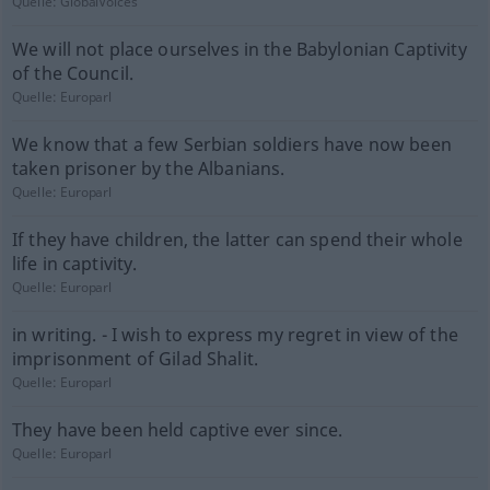
Quelle:
GlobalVoices
We will not place ourselves in the Babylonian Captivity
of the Council.
Quelle:
Europarl
We know that a few Serbian soldiers have now been
taken prisoner by the Albanians.
Quelle:
Europarl
If they have children, the latter can spend their whole
life in captivity.
Quelle:
Europarl
in writing. - I wish to express my regret in view of the
imprisonment of Gilad Shalit.
Quelle:
Europarl
They have been held captive ever since.
Quelle:
Europarl