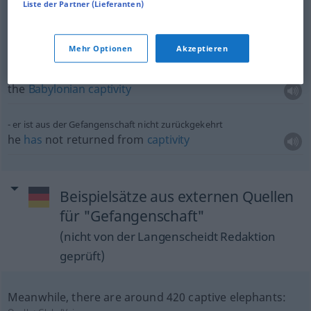
Liste der Partner (Lieferanten)
in Gefangenschaft
geraten
to be
taken
prisoner
Mehr Optionen
Akzeptieren
die Babylonische Gefangenschaft
the
Babylonian
captivity
er ist aus der Gefangenschaft nicht zurückgekehrt
he
has
not returned from
captivity
Beispielsätze aus externen Quellen
für "Gefangenschaft"
(nicht von der Langenscheidt Redaktion
geprüft)
Meanwhile, there are around 420 captive elephants: