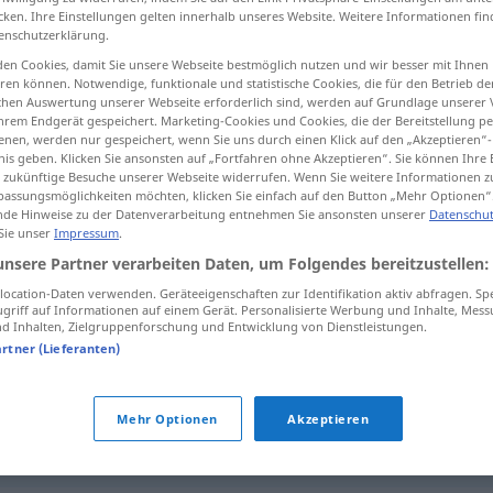
cken. Ihre Einstellungen gelten innerhalb unseres Website. Weitere Informationen fin
enschutzerklärung.
en Cookies, damit Sie unsere Webseite bestmöglich nutzen und wir besser mit Ihnen
en können. Notwendige, funktionale und statistische Cookies, die für den Betrieb d
tippen)
ischen Auswertung unserer Webseite erforderlich sind, werden auf Grundlage unserer
hrem Endgerät gespeichert. Marketing-Cookies und Cookies, die der Bereitstellung per
nen, werden nur gespeichert, wenn Sie uns durch einen Klick auf den „Akzeptieren“-
aily use, commodity article
utensil
nis geben. Klicken Sie ansonsten auf „Fortfahren ohne Akzeptieren“. Sie können Ihre 
ür zukünftige Besuche unserer Webseite widerrufen. Wenn Sie weitere Informationen 
assungsmöglichkeiten möchten, klicken Sie einfach auf den Button „Mehr Optionen“
de Hinweise zu der Datenverarbeitung entnehmen Sie ansonsten unserer
Datenschut
 Sie unser
Impressum
.
Gebrauchsgegenstand
Werkzeug
unsere Partner verarbeiten Daten, um Folgendes bereitzustellen:
ocation-Daten verwenden. Geräteeigenschaften zur Identifikation aktiv abfragen. Sp
griff auf Informationen auf einem Gerät. Personalisierte Werbung und Inhalte, Mes
 Inhalten, Zielgruppenforschung und Entwicklung von Dienstleistungen.
rticle)
Gebrauchsgegenstand
WIRTSCH
artner (Lieferanten)
Gebrauchsartikel
Mehr Optionen
Akzeptieren
Gebrauchsgegenstand
ARCHÄOL