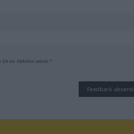
m Sie ein Häkchen setzen.*
Feedback absend