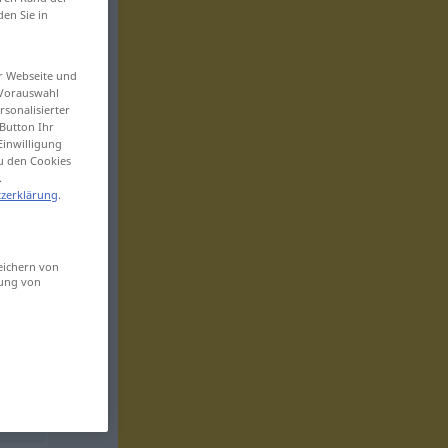
den Sie in
er Webseite und
 Vorauswahl
sonalisierter
Button Ihr
Einwilligung
zu den Cookies
.
zerklärung
.
eichern von
sung von