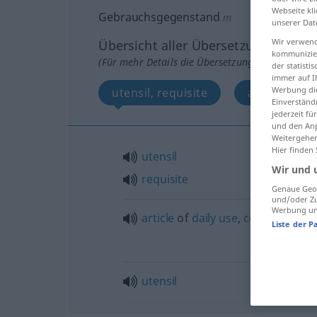
Webseite kli
Gebrauchsgegenstand
m
unserer Dat
Wir verwend
Übersicht aller Übersetzungen
kommunizier
(Für mehr Details die Übersetzung anklicken/an
der statist
immer auf I
Werbung die
utensil, requisite
article of d
Einverständ
jederzeit f
und den Anp
Weitergehen
Hier finden
utensil
Wir und 
requisite
Genaue Geol
und/oder Zu
Werbung und
article
of
daily
use
,
commodity
(a
Liste der P
utensil