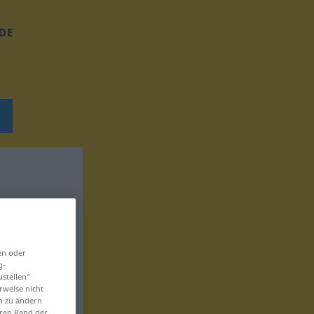
DE
en oder
g-
ustellen“
rweise nicht
en zu ändern
eren Rand der