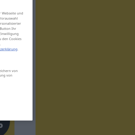
er Webseite und
 Vorauswahl
sonalisierter
Button Ihr
Einwilligung
zu den Cookies
.
zerklärung
.
eichern von
sung von