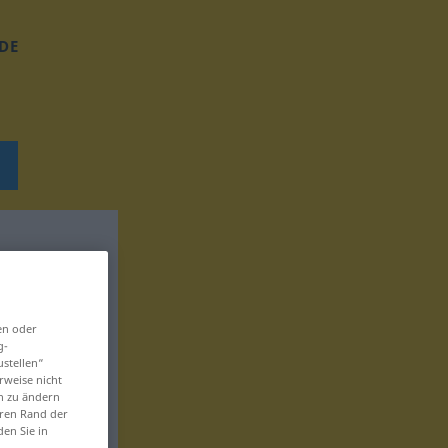
DE
en oder
g-
ustellen“
rweise nicht
en zu ändern
eren Rand der
den Sie in