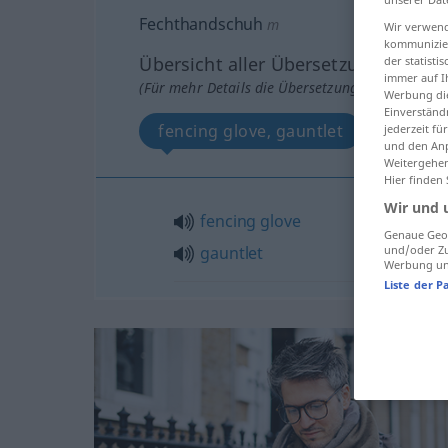
Fechthandschuh
m
Wir verwend
kommunizier
Übersicht aller Übersetzungen
der statist
immer auf I
(Für mehr Details die Übersetzung anklicken/an
Werbung die
Einverständ
fencing glove, gauntlet
jederzeit f
und den Anp
Weitergehen
Hier finden
Wir und 
fencing
glove
Genaue Geol
und/oder Zu
gauntlet
Werbung und
Liste der P