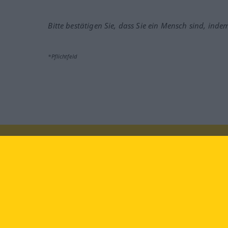
Bitte bestätigen Sie, dass Sie ein Mensch sind, inde
*Pflichtfeld
Besuchen Sie uns auf:
faceb