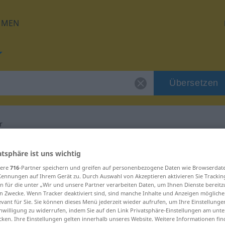
HMEN
Übersetzen
r
 für "Fahrtmesser"
atsphäre ist uns wichtig
sere
716
-Partner speichern und greifen auf personenbezogene Daten wie Browserdat
Kennungen auf Ihrem Gerät zu. Durch Auswahl von Akzeptieren aktivieren Sie Trackin
tzung
n für die unter „Wir und unsere Partner verarbeiten Daten, um Ihnen Dienste bereitz
n Zwecke. Wenn Tracker deaktiviert sind, sind manche Inhalte und Anzeigen mögliche
evant für Sie. Sie können dieses Menü jederzeit wieder aufrufen, um Ihre Einstellung
m
inwilligung zu widerrufen, indem Sie auf den Link Privatsphäre-Einstellungen am unt
cken. Ihre Einstellungen gelten innerhalb unseres Website. Weitere Informationen fin