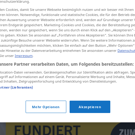
enschutzerklärung.
r
>
en Cookies, damit Sie unsere Webseite bestmöglich nutzen und wir besser mit Ihnen
en können. Notwendige, funktionale und statistische Cookies, die für den Betrieb d
ischen Auswertung unserer Webseite erforderlich sind, werden auf Grundlage unserer
hrem Endgerät gespeichert. Marketing-Cookies und Cookies, die der Bereitstellung per
tippen)
nen, werden nur gespeichert, wenn Sie uns durch einen Klick auf den „Akzeptieren“-
nis geben. Klicken Sie ansonsten auf „Fortfahren ohne Akzeptieren“. Sie können Ihre 
dicator
ür zukünftige Besuche unserer Webseite widerrufen. Wenn Sie weitere Informationen 
assungsmöglichkeiten möchten, klicken Sie einfach auf den Button „Mehr Optionen“
de Hinweise zu der Datenverarbeitung entnehmen Sie ansonsten unserer
Datenschut
 Sie unser
Impressum
.
unsere Partner verarbeiten Daten, um Folgendes bereitzustellen:
Fahrtmesser
FLUG
ocation-Daten verwenden. Geräteeigenschaften zur Identifikation aktiv abfragen. Sp
griff auf Informationen auf einem Gerät. Personalisierte Werbung und Inhalte, Mes
 Inhalten, Zielgruppenforschung und Entwicklung von Dienstleistungen.
Fahrtmesser
SCHIFF
artner (Lieferanten)
Mehr Optionen
Akzeptieren