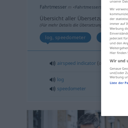
unserer Dat
Fahrtmesser
m
<
Fahrtmessers
;
Fahrtmesse
Wir verwend
kommunizier
Übersicht aller Übersetzungen
der statist
immer auf I
(Für mehr Details die Übersetzung anklicken/an
Werbung die
Einverständ
log, speedometer
airspeed in
jederzeit f
und den Anp
Weitergehen
Hier finden
Wir und 
airspeed
indicator
(
od
meter)
Genaue Geol
und/oder Zu
Werbung und
log
Liste der P
speedometer