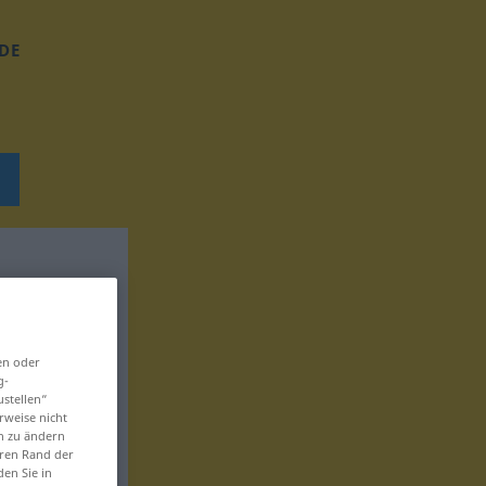
DE
en oder
g-
ustellen“
rweise nicht
en zu ändern
eren Rand der
den Sie in