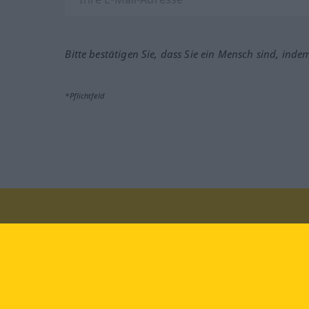
Bitte bestätigen Sie, dass Sie ein Mensch sind, inde
*Pflichtfeld
Besuchen Sie uns auf:
faceb