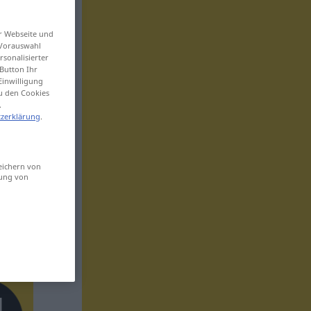
er Webseite und
 Vorauswahl
sonalisierter
Button Ihr
Einwilligung
zu den Cookies
.
zerklärung
.
eichern von
sung von