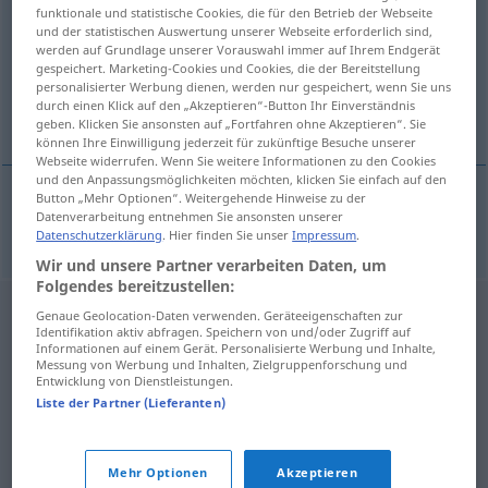
funktionale und statistische Cookies, die für den Betrieb der Webseite
und der statistischen Auswertung unserer Webseite erforderlich sind,
Übersicht aller Übersetzungen
werden auf Grundlage unserer Vorauswahl immer auf Ihrem Endgerät
(Für mehr Details die Übersetzung anklicken/antippen)
gespeichert. Marketing-Cookies und Cookies, die der Bereitstellung
personalisierter Werbung dienen, werden nur gespeichert, wenn Sie uns
durch einen Klick auf den „Akzeptieren“-Button Ihr Einverständnis
Fluggeschwindigkeit
geben. Klicken Sie ansonsten auf „Fortfahren ohne Akzeptieren“. Sie
können Ihre Einwilligung jederzeit für zukünftige Besuche unserer
Webseite widerrufen. Wenn Sie weitere Informationen zu den Cookies
und den Anpassungsmöglichkeiten möchten, klicken Sie einfach auf den
Button „Mehr Optionen“. Weitergehende Hinweise zu der
Datenverarbeitung entnehmen Sie ansonsten unserer
Fluggeschwindigkeit
f
airspeed
Datenschutzerklärung
. Hier finden Sie unser
Impressum
.
Wir und unsere Partner verarbeiten Daten, um
Folgendes bereitzustellen:
Genaue Geolocation-Daten verwenden. Geräteeigenschaften zur
Identifikation aktiv abfragen. Speichern von und/oder Zugriff auf
Informationen auf einem Gerät. Personalisierte Werbung und Inhalte,
Messung von Werbung und Inhalten, Zielgruppenforschung und
Entwicklung von Dienstleistungen.
Liste der Partner (Lieferanten)
Mehr Optionen
Akzeptieren