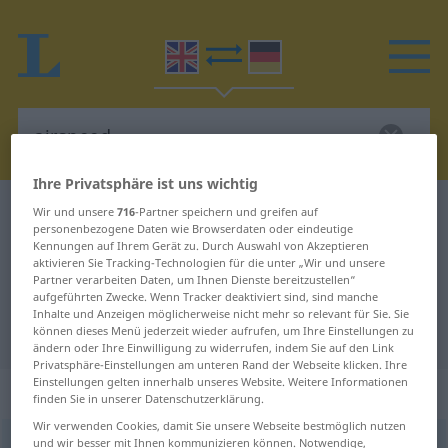
Ihre Privatsphäre ist uns wichtig
Englisch-Deutsch Wörterbuch
airspeed
Wir und unsere
716
-Partner speichern und greifen auf
personenbezogene Daten wie Browserdaten oder eindeutige
Englisch-Deutsch Übersetzung für
Kennungen auf Ihrem Gerät zu. Durch Auswahl von Akzeptieren
aktivieren Sie Tracking-Technologien für die unter „Wir und unsere
"airspeed"
Partner verarbeiten Daten, um Ihnen Dienste bereitzustellen“
aufgeführten Zwecke. Wenn Tracker deaktiviert sind, sind manche
Inhalte und Anzeigen möglicherweise nicht mehr so relevant für Sie. Sie
"airspeed" Deutsch Übersetzung
können dieses Menü jederzeit wieder aufrufen, um Ihre Einstellungen zu
ändern oder Ihre Einwilligung zu widerrufen, indem Sie auf den Link
Privatsphäre-Einstellungen am unteren Rand der Webseite klicken. Ihre
Einstellungen gelten innerhalb unseres Website. Weitere Informationen
„airspeed“
: noun
finden Sie in unserer Datenschutzerklärung.
Wir verwenden Cookies, damit Sie unsere Webseite bestmöglich nutzen
und wir besser mit Ihnen kommunizieren können. Notwendige,
airspeed
s