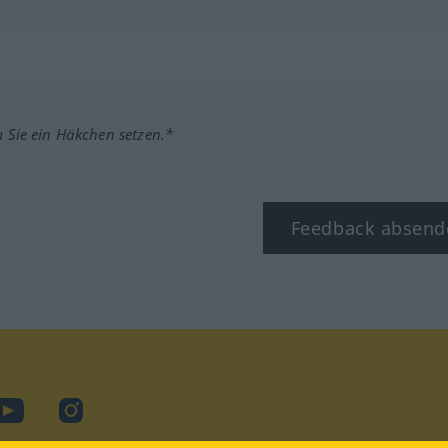
m Sie ein Häkchen setzen.*
Feedback absend
ook
YouTube
Instagram