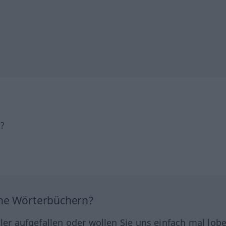
h?
ine Wörterbüchern?
hler aufgefallen oder wollen Sie uns einfach mal lob