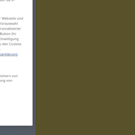
er Webseite und
 Vorauswahl
sonalisierter
Button Ihr
Einwilligung
zu den Cookies
.
zerklärung
.
eichern von
sung von