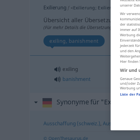
unserer Dat
Exilierung
f
<
Exilierung
;
Exilierungen
>
Wir verwend
Übersicht aller Übersetzungen
kommunizier
der statist
(Für mehr Details die Übersetzung anklicken/an
immer auf I
Werbung die
exiling, banishment
Einverständ
jederzeit f
und den Anp
Weitergehen
Hier finden
exiling
Wir und 
banishment
Genaue Geol
und/oder Zu
Werbung und
Liste der P
Synonyme für "Exilierung"
Ausschaffung (schweiz.)
,
Aussiedlung
,
Ab
© OpenThesaurus.de