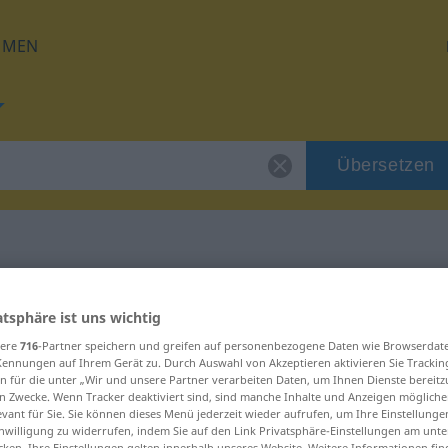
HMEN
Übersetzen
für "Exilierung"
atsphäre ist uns wichtig
sere
716
-Partner speichern und greifen auf personenbezogene Daten wie Browserdat
ung
Kennungen auf Ihrem Gerät zu. Durch Auswahl von Akzeptieren aktivieren Sie Trackin
n für die unter „Wir und unsere Partner verarbeiten Daten, um Ihnen Dienste bereitz
n Zwecke. Wenn Tracker deaktiviert sind, sind manche Inhalte und Anzeigen mögliche
evant für Sie. Sie können dieses Menü jederzeit wieder aufrufen, um Ihre Einstellung
inwilligung zu widerrufen, indem Sie auf den Link Privatsphäre-Einstellungen am unt
cken. Ihre Einstellungen gelten innerhalb unseres Website. Weitere Informationen fin