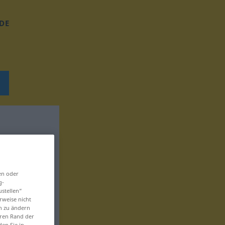
DE
en oder
g-
ustellen“
rweise nicht
en zu ändern
eren Rand der
den Sie in