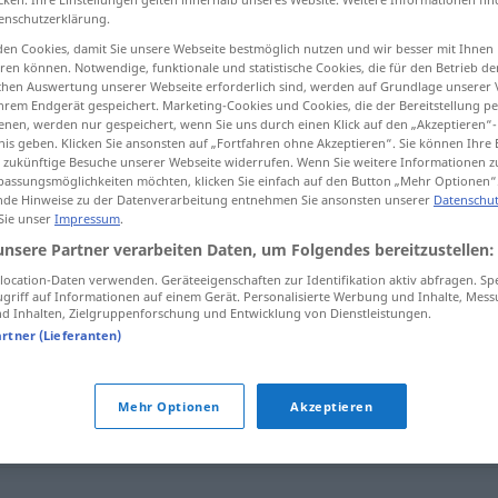
enschutzerklärung.
en Cookies, damit Sie unsere Webseite bestmöglich nutzen und wir besser mit Ihnen
en können. Notwendige, funktionale und statistische Cookies, die für den Betrieb d
ischen Auswertung unserer Webseite erforderlich sind, werden auf Grundlage unserer
tippen)
hrem Endgerät gespeichert. Marketing-Cookies und Cookies, die der Bereitstellung per
nen, werden nur gespeichert, wenn Sie uns durch einen Klick auf den „Akzeptieren“-
nis geben. Klicken Sie ansonsten auf „Fortfahren ohne Akzeptieren“. Sie können Ihre 
ür zukünftige Besuche unserer Webseite widerrufen. Wenn Sie weitere Informationen 
assungsmöglichkeiten möchten, klicken Sie einfach auf den Button „Mehr Optionen“
de Hinweise zu der Datenverarbeitung entnehmen Sie ansonsten unserer
Datenschut
 Sie unser
Impressum
.
Exilierung
unsere Partner verarbeiten Daten, um Folgendes bereitzustellen:
ocation-Daten verwenden. Geräteeigenschaften zur Identifikation aktiv abfragen. Sp
griff auf Informationen auf einem Gerät. Personalisierte Werbung und Inhalte, Mes
 Inhalten, Zielgruppenforschung und Entwicklung von Dienstleistungen.
artner (Lieferanten)
Mehr Optionen
Akzeptieren
schiebung
,
Vertreibung
,
Rückführung