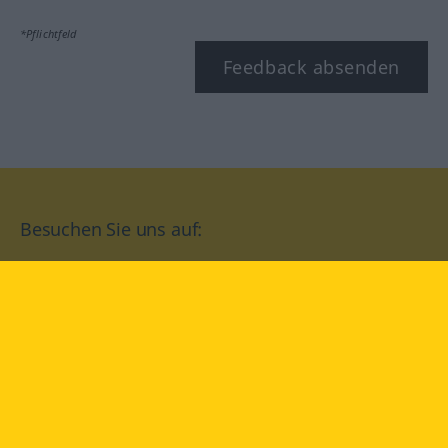
*Pflichtfeld
Feedback absenden
Besuchen Sie uns auf:
facebook
YouTube
Instagram
Langenscheidt