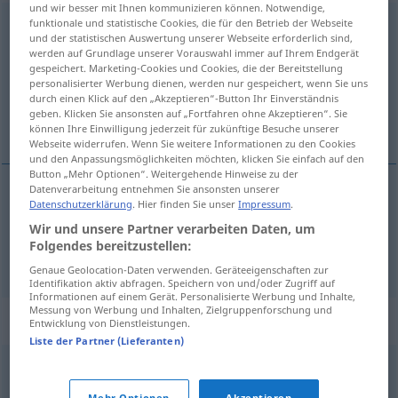
und wir besser mit Ihnen kommunizieren können. Notwendige,
funktionale und statistische Cookies, die für den Betrieb der Webseite
Ausschaffung
f
<
Ausschaffung
;
Ausschaffungen
>
SCHWEIZ
und der statistischen Auswertung unserer Webseite erforderlich sind,
werden auf Grundlage unserer Vorauswahl immer auf Ihrem Endgerät
Übersicht aller Übersetzungen
gespeichert. Marketing-Cookies und Cookies, die der Bereitstellung
(Für mehr Details die Übersetzung anklicken/antippen)
personalisierter Werbung dienen, werden nur gespeichert, wenn Sie uns
durch einen Klick auf den „Akzeptieren“-Button Ihr Einverständnis
geben. Klicken Sie ansonsten auf „Fortfahren ohne Akzeptieren“. Sie
deportation, expulsion
können Ihre Einwilligung jederzeit für zukünftige Besuche unserer
Webseite widerrufen. Wenn Sie weitere Informationen zu den Cookies
und den Anpassungsmöglichkeiten möchten, klicken Sie einfach auf den
Button „Mehr Optionen“. Weitergehende Hinweise zu der
Datenverarbeitung entnehmen Sie ansonsten unserer
Datenschutzerklärung
. Hier finden Sie unser
Impressum
.
deportation
Ausschaffung
Abschiebung
JUR
Wir und unsere Partner verarbeiten Daten, um
Folgendes bereitzustellen:
expulsion
Ausschaffung
von Landstreichern
JUR
Genaue Geolocation-Daten verwenden. Geräteeigenschaften zur
Identifikation aktiv abfragen. Speichern von und/oder Zugriff auf
Informationen auf einem Gerät. Personalisierte Werbung und Inhalte,
Messung von Werbung und Inhalten, Zielgruppenforschung und
Synonyme für "Ausschaffung"
Entwicklung von Dienstleistungen.
Liste der Partner (Lieferanten)
Aussiedlung
,
Abschiebung
,
Vertreibung
,
Exilierung
,
Mehr Optionen
Akzeptieren