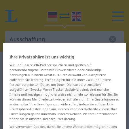
Ihre Privatsphäre ist uns wichtig
Deutsch-Englisch Wörterbuch
Ausschaffung
Wir und unsere
716
-Partner speichern und greifen auf
Deutsch-Englisch Übersetzung für
personenbezogene Daten wie Browserdaten oder eindeutige
Kennungen auf Ihrem Gerät zu. Durch Auswahl von Akzeptieren
"Ausschaffung"
aktivieren Sie Tracking-Technologien für die unter „Wir und unsere
Partner verarbeiten Daten, um Ihnen Dienste bereitzustellen“
aufgeführten Zwecke. Wenn Tracker deaktiviert sind, sind manche
Inhalte und Anzeigen möglicherweise nicht mehr so relevant für Sie. Sie
"Ausschaffung" Englisch
können dieses Menü jederzeit wieder aufrufen, um Ihre Einstellungen zu
ändern oder Ihre Einwilligung zu widerrufen, indem Sie auf den Link
Übersetzung
Privatsphäre-Einstellungen am unteren Rand der Webseite klicken. Ihre
Einstellungen gelten innerhalb unseres Website. Weitere Informationen
finden Sie in unserer Datenschutzerklärung.
„Ausschaffung“
: Femininum
Wir verwenden Cookies, damit Sie unsere Webseite bestmöglich nutzen