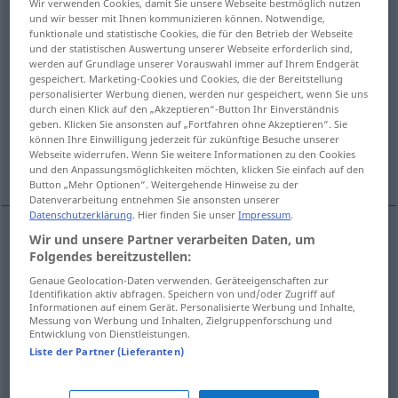
Wir verwenden Cookies, damit Sie unsere Webseite bestmöglich nutzen
und wir besser mit Ihnen kommunizieren können. Notwendige,
erschallt
;
od
erschollen
;
sein
>
LITER
funktionale und statistische Cookies, die für den Betrieb der Webseite
und der statistischen Auswertung unserer Webseite erforderlich sind,
Übersicht aller Übersetzungen
werden auf Grundlage unserer Vorauswahl immer auf Ihrem Endgerät
(Für mehr Details die Übersetzung anklicken/antippen)
gespeichert. Marketing-Cookies und Cookies, die der Bereitstellung
personalisierter Werbung dienen, werden nur gespeichert, wenn Sie uns
durch einen Klick auf den „Akzeptieren“-Button Ihr Einverständnis
ring out
resound, ring, echo
geben. Klicken Sie ansonsten auf „Fortfahren ohne Akzeptieren“. Sie
können Ihre Einwilligung jederzeit für zukünftige Besuche unserer
Webseite widerrufen. Wenn Sie weitere Informationen zu den Cookies
begin to sound
und den Anpassungsmöglichkeiten möchten, klicken Sie einfach auf den
Button „Mehr Optionen“. Weitergehende Hinweise zu der
Datenverarbeitung entnehmen Sie ansonsten unserer
Datenschutzerklärung
. Hier finden Sie unser
Impressum
.
Wir und unsere Partner verarbeiten Daten, um
(begin to) (re)sound
erschallen
von
Folgendes bereitzustellen:
Genaue Geolocation-Daten verwenden. Geräteeigenschaften zur
Instrumenten, Schritten etc
Identifikation aktiv abfragen. Speichern von und/oder Zugriff auf
Informationen auf einem Gerät. Personalisierte Werbung und Inhalte,
Messung von Werbung und Inhalten, Zielgruppenforschung und
Entwicklung von Dienstleistungen.
Liste der Partner (Lieferanten)
ring
out
erschallen
von Stimmen, Lachen etc