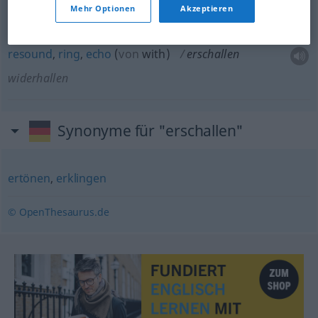
Mehr Optionen
Akzeptieren
resound
,
ring
,
echo
(
von
with
)
erschallen
widerhallen
Synonyme für "erschallen"
ertönen
,
erklingen
© OpenThesaurus.de