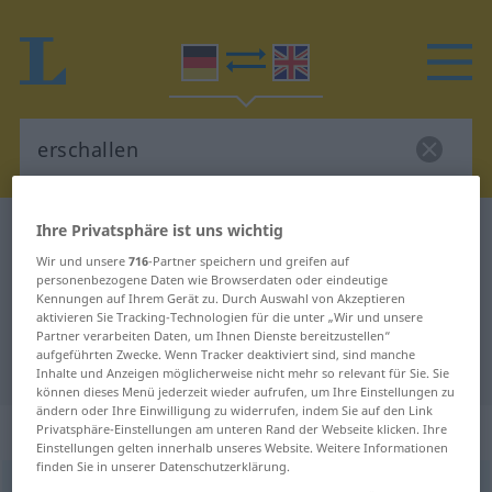
Ihre Privatsphäre ist uns wichtig
Deutsch-Englisch Wörterbuch
erschallen
Wir und unsere
716
-Partner speichern und greifen auf
Deutsch-Englisch Übersetzung für
personenbezogene Daten wie Browserdaten oder eindeutige
"erschallen"
Kennungen auf Ihrem Gerät zu. Durch Auswahl von Akzeptieren
aktivieren Sie Tracking-Technologien für die unter „Wir und unsere
Partner verarbeiten Daten, um Ihnen Dienste bereitzustellen“
aufgeführten Zwecke. Wenn Tracker deaktiviert sind, sind manche
"erschallen" Englisch Übersetzung
Inhalte und Anzeigen möglicherweise nicht mehr so relevant für Sie. Sie
können dieses Menü jederzeit wieder aufrufen, um Ihre Einstellungen zu
ändern oder Ihre Einwilligung zu widerrufen, indem Sie auf den Link
„erschallen“
: intransitives Verb
Privatsphäre-Einstellungen am unteren Rand der Webseite klicken. Ihre
Einstellungen gelten innerhalb unseres Website. Weitere Informationen
finden Sie in unserer Datenschutzerklärung.
erschallen
v/i
<
erschallt
;
erschallte
;
od
erscholl
;
LITER