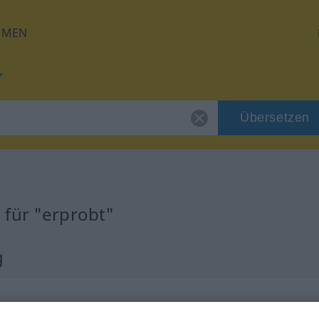
HMEN
Übersetzen
 für "erprobt"
g