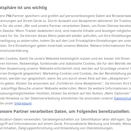
atsphäre ist uns wichtig
sere
716
-Partner speichern und greifen auf personenbezogene Daten wie Browserdat
Kennungen auf Ihrem Gerät zu. Durch Auswahl von Akzeptieren aktivieren Sie Trackin
tippen)
n für die unter „Wir und unsere Partner verarbeiten Daten, um Ihnen Dienste bereitz
n Zwecke. Wenn Tracker deaktiviert sind, sind manche Inhalte und Anzeigen mögliche
evant für Sie. Sie können dieses Menü jederzeit wieder aufrufen, um Ihre Einstellung
sted
experienced
reliable
inwilligung zu widerrufen, indem Sie auf den Link Privatsphäre-Einstellungen am unt
cken. Ihre Einstellungen gelten innerhalb unseres Website. Weitere Informationen fin
enschutzerklärung.
en Cookies, damit Sie unsere Webseite bestmöglich nutzen und wir besser mit Ihnen
en können. Notwendige, funktionale und statistische Cookies, die für den Betrieb d
erprobt
Mittel, Methode etc
ischen Auswertung unserer Webseite erforderlich sind, werden auf Grundlage unserer
hrem Endgerät gespeichert. Marketing-Cookies und Cookies, die der Bereitstellung per
nen, werden nur gespeichert, wenn Sie uns durch einen Klick auf den „Akzeptieren“-
nis geben. Klicken Sie ansonsten auf „Fortfahren ohne Akzeptieren“. Sie können Ihre 
ür zukünftige Besuche unserer Webseite widerrufen. Wenn Sie weitere Informationen 
assungsmöglichkeiten möchten, klicken Sie einfach auf den Button „Mehr Optionen“
de Hinweise zu der Datenverarbeitung entnehmen Sie ansonsten unserer
Datenschut
 Sie unser
Impressum
.
unsere Partner verarbeiten Daten, um Folgendes bereitzustellen:
nicht erprobt
ocation-Daten verwenden. Geräteeigenschaften zur Identifikation aktiv abfragen. Sp
griff auf Informationen auf einem Gerät. Personalisierte Werbung und Inhalte, Mes
 Inhalten, Zielgruppenforschung und Entwicklung von Dienstleistungen.