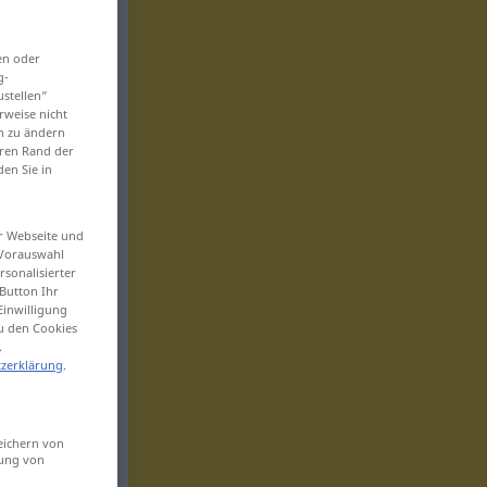
en oder
g-
ustellen“
rweise nicht
en zu ändern
eren Rand der
den Sie in
er Webseite und
 Vorauswahl
sonalisierter
Button Ihr
Einwilligung
zu den Cookies
.
zerklärung
.
eichern von
sung von