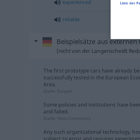
experienced
Liste der P
reliable
Beispielsätze aus externen 
(nicht von der Langenscheidt Reda
The first prototype cars have already b
successfully tested in the European Ec
Area.
Quelle:
Europarl
Some policies and institutions have bee
and failed.
Quelle:
News-Commentary
Any such organizational technology, how
subject to error and requires experimen