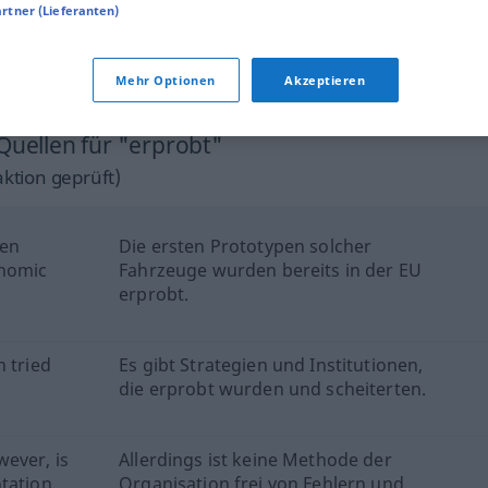
erprobt
erfahren
artner (Lieferanten)
erprobt
zuverlässig
Mehr Optionen
Akzeptieren
Quellen für "erprobt"
ktion geprüft)
een
Die ersten Prototypen solcher
onomic
Fahrzeuge wurden bereits in der EU
erprobt.
n tried
Es gibt Strategien und Institutionen,
die erprobt wurden und scheiterten.
ever, is
Allerdings ist keine Methode der
tation.
Organisation frei von Fehlern und