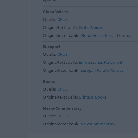
GlobalVoices
Quelle:
OPUS
Originaltextquelle:
Global Voices
Originaldatenbank:
Global Voices Parallel Corpus
Europarl
Quelle:
OPUS
Originaltextquelle:
Europäisches Parlament
Originaldatenbank:
Europarl Parallel Corups
Books
Quelle:
OPUS
Originaltextquelle:
Bilingual Books
News-Commentary
Quelle:
OPUS
Originaldatenbank:
News Commentary