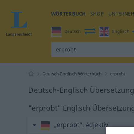
WÖRTERBUCH
SHOP
UNTERNE
Deutsch
Englisch
Deutsch-Englisch Wörterbuch
erprobt
Deutsch-Englisch Übersetzung
"erprobt" Englisch Übersetzun
„erprobt“
: Adjektiv