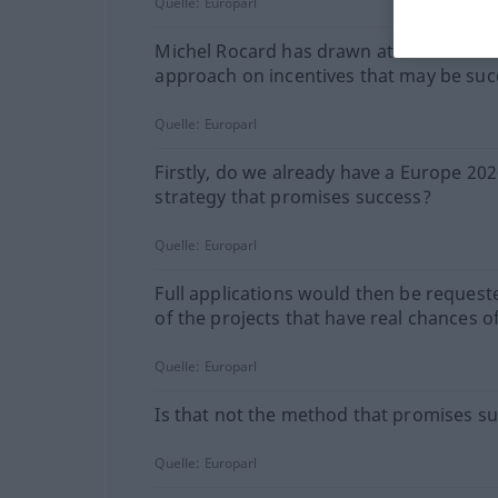
Quelle:
Europarl
Michel Rocard has drawn attention to a
approach on incentives that may be suc
Quelle:
Europarl
Firstly, do we already have a Europe 20
strategy that promises success?
Quelle:
Europarl
Full applications would then be request
of the projects that have real chances o
Quelle:
Europarl
Is that not the method that promises s
Quelle:
Europarl