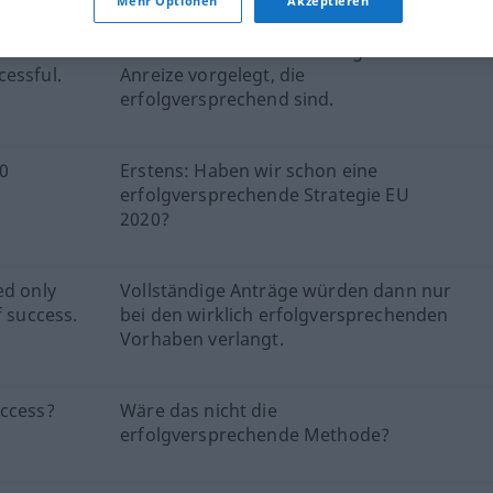
Mehr Optionen
Akzeptieren
n
Michel Rocard hat Vorschläge für
cessful.
Anreize vorgelegt, die
erfolgversprechend sind.
20
Erstens: Haben wir schon eine
erfolgversprechende Strategie EU
2020?
ed only
Vollständige Anträge würden dann nur
f success.
bei den wirklich erfolgversprechenden
Vorhaben verlangt.
uccess?
Wäre das nicht die
erfolgversprechende Methode?