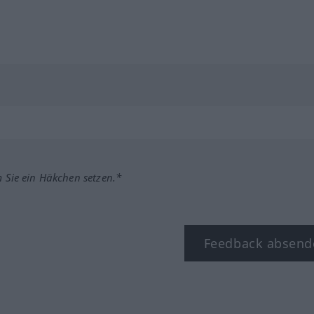
m Sie ein Häkchen setzen.*
Feedback absend