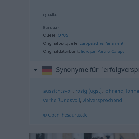
Quelle
Europarl
Quelle:
OPUS
Originaltextquelle:
Europäisches Parlament
Originaldatenbank:
Europarl Parallel Corups
Synonyme für "erfolgvers
aussichtsvoll
,
rosig (ugs.)
,
lohnend
,
lohn
verheißungsvoll
,
vielversprechend
© OpenThesaurus.de