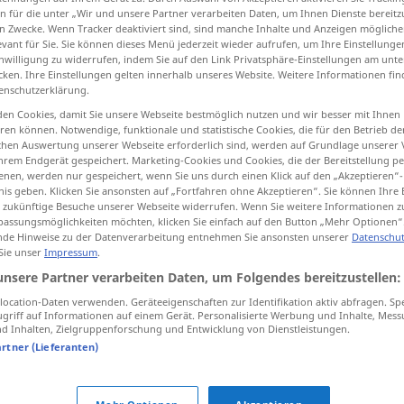
n für die unter „Wir und unsere Partner verarbeiten Daten, um Ihnen Dienste bereitz
n Zwecke. Wenn Tracker deaktiviert sind, sind manche Inhalte und Anzeigen mögliche
evant für Sie. Sie können dieses Menü jederzeit wieder aufrufen, um Ihre Einstellung
inwilligung zu widerrufen, indem Sie auf den Link Privatsphäre-Einstellungen am unt
cken. Ihre Einstellungen gelten innerhalb unseres Website. Weitere Informationen fin
tippen)
enschutzerklärung.
en Cookies, damit Sie unsere Webseite bestmöglich nutzen und wir besser mit Ihnen
en können. Notwendige, funktionale und statistische Cookies, die für den Betrieb d
ischen Auswertung unserer Webseite erforderlich sind, werden auf Grundlage unserer
hrem Endgerät gespeichert. Marketing-Cookies und Cookies, die der Bereitstellung per
nen, werden nur gespeichert, wenn Sie uns durch einen Klick auf den „Akzeptieren“-
nis geben. Klicken Sie ansonsten auf „Fortfahren ohne Akzeptieren“. Sie können Ihre 
erfolgversprechend
Geschäft etc
ür zukünftige Besuche unserer Webseite widerrufen. Wenn Sie weitere Informationen 
assungsmöglichkeiten möchten, klicken Sie einfach auf den Button „Mehr Optionen“
de Hinweise zu der Datenverarbeitung entnehmen Sie ansonsten unserer
Datenschut
 Sie unser
Impressum
.
 Quellen für "erfolgversprechend"
unsere Partner verarbeiten Daten, um Folgendes bereitzustellen:
ktion geprüft)
ocation-Daten verwenden. Geräteeigenschaften zur Identifikation aktiv abfragen. Sp
griff auf Informationen auf einem Gerät. Personalisierte Werbung und Inhalte, Mes
 Inhalten, Zielgruppenforschung und Entwicklung von Dienstleistungen.
o be more
Diese Vorgehensweise ist vielleicht
artner (Lieferanten)
weniger drastisch, aber wahrscheinlich
erfolgversprechender.