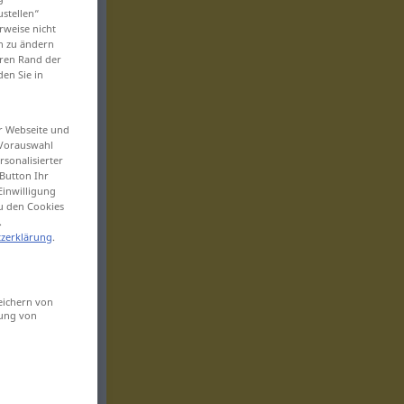
ustellen“
rweise nicht
en zu ändern
eren Rand der
den Sie in
er Webseite und
 Vorauswahl
sonalisierter
Button Ihr
Einwilligung
zu den Cookies
.
zerklärung
.
eichern von
sung von