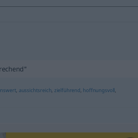
prechend"
enswert
,
aussichtsreich
,
zielführend
,
hoffnungsvoll
,