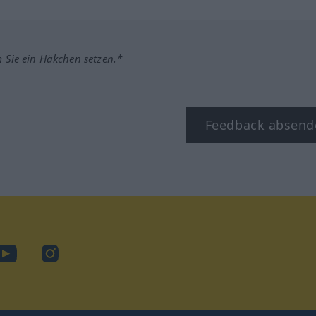
m Sie ein Häkchen setzen.*
Feedback absend
ook
YouTube
Instagram