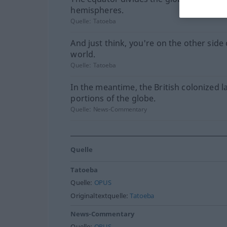
hemispheres.
Quelle:
Tatoeba
And just think, you're on the other side 
world.
Quelle:
Tatoeba
In the meantime, the British colonized l
portions of the globe.
Quelle:
News-Commentary
Quelle
Tatoeba
Quelle:
OPUS
Originaltextquelle:
Tatoeba
News-Commentary
Quelle:
OPUS