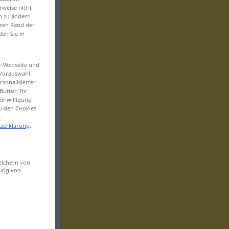
rweise nicht
en zu ändern
eren Rand der
den Sie in
er Webseite und
 Vorauswahl
sonalisierter
Button Ihr
Einwilligung
zu den Cookies
.
zerklärung
.
eichern von
sung von