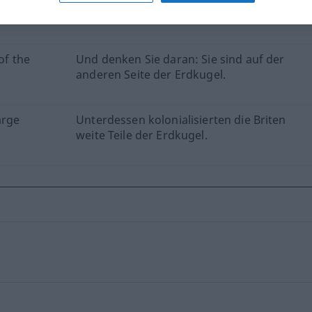
Hemisphären.
of the
Und denken Sie daran: Sie sind auf der
anderen Seite der Erdkugel.
arge
Unterdessen kolonialisierten die Briten
weite Teile der Erdkugel.