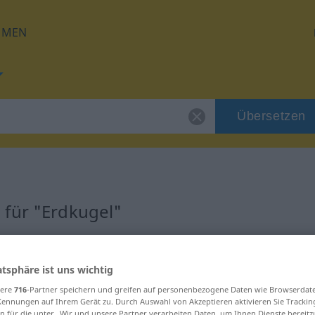
HMEN
Übersetzen
 für "Erdkugel"
ng
atsphäre ist uns wichtig
sere
716
-Partner speichern und greifen auf personenbezogene Daten wie Browserdat
Kennungen auf Ihrem Gerät zu. Durch Auswahl von Akzeptieren aktivieren Sie Trackin
n für die unter „Wir und unsere Partner verarbeiten Daten, um Ihnen Dienste bereitz