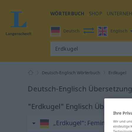
WÖRTERBUCH
SHOP
UNTERNE
Deutsch
Englisch
Deutsch-Englisch Wörterbuch
Erdkugel
Deutsch-Englisch Übersetzung
"Erdkugel" Englisch Übersetzu
Ihre Priv
„Erdkugel“
: Femininum
Wir und un
eindeutige 
Technologie