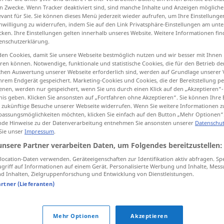
n Zwecke. Wenn Tracker deaktiviert sind, sind manche Inhalte und Anzeigen mögliche
evant für Sie. Sie können dieses Menü jederzeit wieder aufrufen, um Ihre Einstellung
inwilligung zu widerrufen, indem Sie auf den Link Privatsphäre-Einstellungen am unt
cken. Ihre Einstellungen gelten innerhalb unseres Website. Weitere Informationen fin
enschutzerklärung.
tippen)
en Cookies, damit Sie unsere Webseite bestmöglich nutzen und wir besser mit Ihnen
en können. Notwendige, funktionale und statistische Cookies, die für den Betrieb d
ischen Auswertung unserer Webseite erforderlich sind, werden auf Grundlage unserer
hrem Endgerät gespeichert. Marketing-Cookies und Cookies, die der Bereitstellung per
nen, werden nur gespeichert, wenn Sie uns durch einen Klick auf den „Akzeptieren“-
nis geben. Klicken Sie ansonsten auf „Fortfahren ohne Akzeptieren“. Sie können Ihre 
ür zukünftige Besuche unserer Webseite widerrufen. Wenn Sie weitere Informationen 
Erdkugel
Erdball
assungsmöglichkeiten möchten, klicken Sie einfach auf den Button „Mehr Optionen“
de Hinweise zu der Datenverarbeitung entnehmen Sie ansonsten unserer
Datenschut
 Sie unser
Impressum
.
Erdkugel
im weiteren Sinn
unsere Partner verarbeiten Daten, um Folgendes bereitzustellen:
ocation-Daten verwenden. Geräteeigenschaften zur Identifikation aktiv abfragen. Sp
griff auf Informationen auf einem Gerät. Personalisierte Werbung und Inhalte, Mes
Quellen für "Erdkugel"
 Inhalten, Zielgruppenforschung und Entwicklung von Dienstleistungen.
artner (Lieferanten)
ktion geprüft)
Mehr Optionen
Akzeptieren
Der Äquator teilt die Erdkugel in zwei