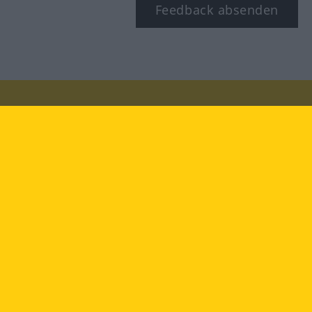
Feedback absenden
Besuchen Sie uns auf:
facebook
YouTube
Instagram
Langenscheidt
NUTZUNGSBEDINGUNGEN
DATENSCHUTZBESTIMMUNGEN