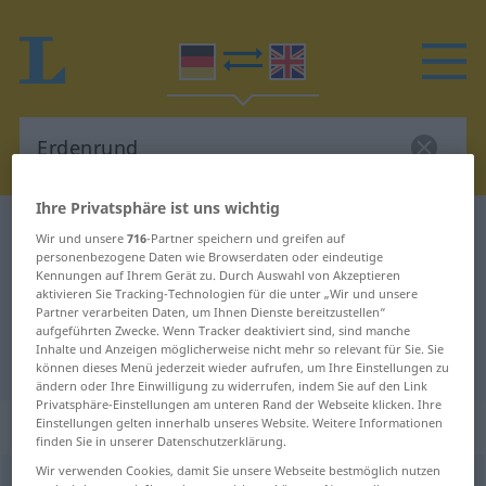
Ihre Privatsphäre ist uns wichtig
Deutsch-Englisch Wörterbuch
Erdenrund
Wir und unsere
716
-Partner speichern und greifen auf
personenbezogene Daten wie Browserdaten oder eindeutige
Deutsch-Englisch Übersetzung für
Kennungen auf Ihrem Gerät zu. Durch Auswahl von Akzeptieren
"Erdenrund"
aktivieren Sie Tracking-Technologien für die unter „Wir und unsere
Partner verarbeiten Daten, um Ihnen Dienste bereitzustellen“
aufgeführten Zwecke. Wenn Tracker deaktiviert sind, sind manche
Inhalte und Anzeigen möglicherweise nicht mehr so relevant für Sie. Sie
"Erdenrund" Englisch Übersetzung
können dieses Menü jederzeit wieder aufrufen, um Ihre Einstellungen zu
ändern oder Ihre Einwilligung zu widerrufen, indem Sie auf den Link
Privatsphäre-Einstellungen am unteren Rand der Webseite klicken. Ihre
„Erdenrund“
: Neutrum
Einstellungen gelten innerhalb unseres Website. Weitere Informationen
finden Sie in unserer Datenschutzerklärung.
Wir verwenden Cookies, damit Sie unsere Webseite bestmöglich nutzen
Erdenrund
n
<
Erdenrund(e)s
;
kein
pl
>
POET