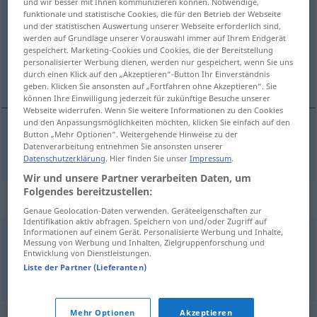
und wir besser mit Ihnen kommunizieren können. Notwendige,
funktionale und statistische Cookies, die für den Betrieb der Webseite
Übersicht aller Übersetzungen
und der statistischen Auswertung unserer Webseite erforderlich sind,
werden auf Grundlage unserer Vorauswahl immer auf Ihrem Endgerät
(Für mehr Details die Übersetzung anklicken/antippen)
gespeichert. Marketing-Cookies und Cookies, die der Bereitstellung
personalisierter Werbung dienen, werden nur gespeichert, wenn Sie uns
globe, terrestrial sphere, world
durch einen Klick auf den „Akzeptieren“-Button Ihr Einverständnis
geben. Klicken Sie ansonsten auf „Fortfahren ohne Akzeptieren“. Sie
können Ihre Einwilligung jederzeit für zukünftige Besuche unserer
Webseite widerrufen. Wenn Sie weitere Informationen zu den Cookies
und den Anpassungsmöglichkeiten möchten, klicken Sie einfach auf den
Button „Mehr Optionen“. Weitergehende Hinweise zu der
globe
, (terrestrial)
sphere
,
world
Erdenrund
Datenverarbeitung entnehmen Sie ansonsten unserer
Datenschutzerklärung
. Hier finden Sie unser
Impressum
.
Wir und unsere Partner verarbeiten Daten, um
Folgendes bereitzustellen:
Synonyme für "Erdenrund"
Genaue Geolocation-Daten verwenden. Geräteeigenschaften zur
Identifikation aktiv abfragen. Speichern von und/oder Zugriff auf
Informationen auf einem Gerät. Personalisierte Werbung und Inhalte,
Messung von Werbung und Inhalten, Zielgruppenforschung und
Globus
,
Erdkugel
,
Weltkugel
,
Erdball
Entwicklung von Dienstleistungen.
Liste der Partner (Lieferanten)
© OpenThesaurus.de
Mehr Optionen
Akzeptieren