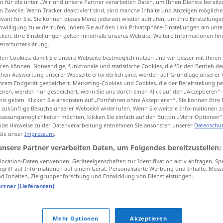
n für die unter „Wir und unsere Partner verarbeiten Daten, um Ihnen Dienste bereitz
n Zwecke. Wenn Tracker deaktiviert sind, sind manche Inhalte und Anzeigen mögliche
evant für Sie. Sie können dieses Menü jederzeit wieder aufrufen, um Ihre Einstellung
inwilligung zu widerrufen, indem Sie auf den Link Privatsphäre-Einstellungen am unt
cken. Ihre Einstellungen gelten innerhalb unseres Website. Weitere Informationen fin
tippen)
enschutzerklärung.
en Cookies, damit Sie unsere Webseite bestmöglich nutzen und wir besser mit Ihnen
 sight
en können. Notwendige, funktionale und statistische Cookies, die für den Betrieb d
ischen Auswertung unserer Webseite erforderlich sind, werden auf Grundlage unserer
hrem Endgerät gespeichert. Marketing-Cookies und Cookies, die der Bereitstellung per
nen, werden nur gespeichert, wenn Sie uns durch einen Klick auf den „Akzeptieren“-
nis geben. Klicken Sie ansonsten auf „Fortfahren ohne Akzeptieren“. Sie können Ihre 
sight
erblinden
blind werden
ür zukünftige Besuche unserer Webseite widerrufen. Wenn Sie weitere Informationen 
assungsmöglichkeiten möchten, klicken Sie einfach auf den Button „Mehr Optionen“
de Hinweise zu der Datenverarbeitung entnehmen Sie ansonsten unserer
Datenschut
 Sie unser
Impressum
.
erblinden
von Glas etc
unsere Partner verarbeiten Daten, um Folgendes bereitzustellen:
ocation-Daten verwenden. Geräteeigenschaften zur Identifikation aktiv abfragen. Sp
griff auf Informationen auf einem Gerät. Personalisierte Werbung und Inhalte, Mes
 Inhalten, Zielgruppenforschung und Entwicklung von Dienstleistungen.
Quellen für "erblinden"
artner (Lieferanten)
ktion geprüft)
Mehr Optionen
Akzeptieren