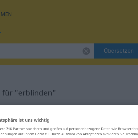
HMEN
Übersetzen
für "erblinden"
ung
atsphäre ist uns wichtig
erb
sere
716
-Partner speichern und greifen auf personenbezogene Daten wie Browserdat
Kennungen auf Ihrem Gerät zu. Durch Auswahl von Akzeptieren aktivieren Sie Trackin