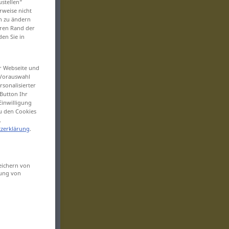
ustellen“
rweise nicht
en zu ändern
eren Rand der
den Sie in
er Webseite und
 Vorauswahl
sonalisierter
Button Ihr
Einwilligung
zu den Cookies
.
zerklärung
.
eichern von
sung von