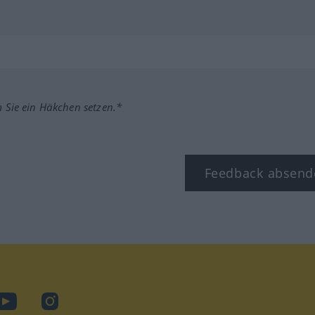
m Sie ein Häkchen setzen.*
Feedback absend
ook
YouTube
Instagram