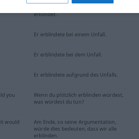
Durch eine Kinderkrankheit ist sie
erblindet.
Er erblindete bei einem Unfall.
Er erblindete bei dem Unfall.
Er erblindete aufgrund des Unfalls.
ld you
Wenn du plötzlich erblinden würdest,
was würdest du tun?
 it would
Am Ende, so seine Argumentation,
würde dies bedeuten, dass wir alle
erblinden.