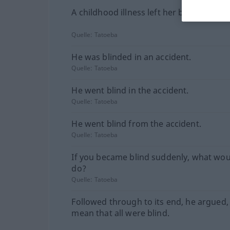
A childhood illness left her blind.
Quelle:
Tatoeba
He was blinded in an accident.
Quelle:
Tatoeba
He went blind in the accident.
Quelle:
Tatoeba
He went blind from the accident.
Quelle:
Tatoeba
If you became blind suddenly, what wou
do?
Quelle:
Tatoeba
Followed through to its end, he argued,
mean that all were blind.