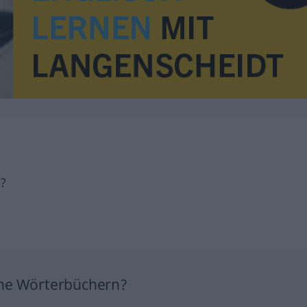
h?
ine Wörterbüchern?