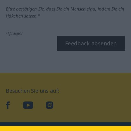
Bitte bestätigen Sie, dass Sie ein Mensch sind, indem Sie ein
Häkchen setzen.*
*Pflichtfeld
Feedback absenden
Besuchen Sie uns auf:
facebook
YouTube
Instagram