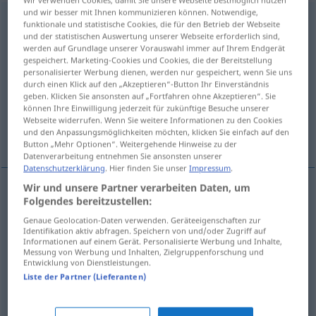
und wir besser mit Ihnen kommunizieren können. Notwendige,
einstudieren
v/t
<
trennb
, kein
-ge-
;
h
>
funktionale und statistische Cookies, die für den Betrieb der Webseite
und der statistischen Auswertung unserer Webseite erforderlich sind,
Übersicht aller Übersetzungen
werden auf Grundlage unserer Vorauswahl immer auf Ihrem Endgerät
gespeichert. Marketing-Cookies und Cookies, die der Bereitstellung
(Für mehr Details die Übersetzung anklicken/antippen)
personalisierter Werbung dienen, werden nur gespeichert, wenn Sie uns
durch einen Klick auf den „Akzeptieren“-Button Ihr Einverständnis
study thoroughly
by heart
geben. Klicken Sie ansonsten auf „Fortfahren ohne Akzeptieren“. Sie
können Ihre Einwilligung jederzeit für zukünftige Besuche unserer
Webseite widerrufen. Wenn Sie weitere Informationen zu den Cookies
und den Anpassungsmöglichkeiten möchten, klicken Sie einfach auf den
produce
Button „Mehr Optionen“. Weitergehende Hinweise zu der
Datenverarbeitung entnehmen Sie ansonsten unserer
Datenschutzerklärung
. Hier finden Sie unser
Impressum
.
Wir und unsere Partner verarbeiten Daten, um
Folgendes bereitzustellen:
study
(thoroughly)
einstudieren
Rolle, Geste etc
Genaue Geolocation-Daten verwenden. Geräteeigenschaften zur
Identifikation aktiv abfragen. Speichern von und/oder Zugriff auf
Informationen auf einem Gerät. Personalisierte Werbung und Inhalte,
Messung von Werbung und Inhalten, Zielgruppenforschung und
Entwicklung von Dienstleistungen.
Liste der Partner (Lieferanten)
memorize
,
learn
(
sth
)
(by heart)
einstudieren
Rede, Gedicht etc