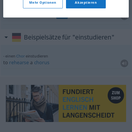
Mehr Optionen
Akzeptieren
produce
einstudieren
THEAT
Beispielsätze für "einstudieren"
einen
Chor
einstudieren
to
rehearse
a
chorus