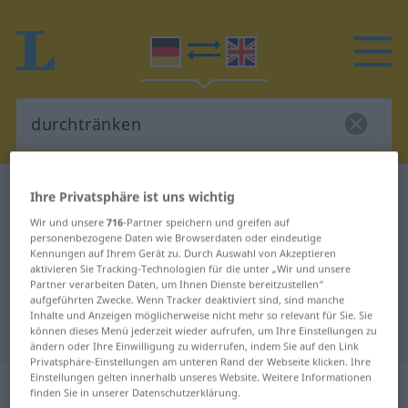
Deutsch-Englisch Wörterbuch
durchtränken
Ihre Privatsphäre ist uns wichtig
Deutsch-Englisch Übersetzung für
Wir und unsere
716
-Partner speichern und greifen auf
personenbezogene Daten wie Browserdaten oder eindeutige
"durchtränken"
Kennungen auf Ihrem Gerät zu. Durch Auswahl von Akzeptieren
aktivieren Sie Tracking-Technologien für die unter „Wir und unsere
Partner verarbeiten Daten, um Ihnen Dienste bereitzustellen“
aufgeführten Zwecke. Wenn Tracker deaktiviert sind, sind manche
"durchtränken" Englisch
Inhalte und Anzeigen möglicherweise nicht mehr so relevant für Sie. Sie
Übersetzung
können dieses Menü jederzeit wieder aufrufen, um Ihre Einstellungen zu
ändern oder Ihre Einwilligung zu widerrufen, indem Sie auf den Link
Privatsphäre-Einstellungen am unteren Rand der Webseite klicken. Ihre
Einstellungen gelten innerhalb unseres Website. Weitere Informationen
„durchtränken“
: transitives Verb
finden Sie in unserer Datenschutzerklärung.