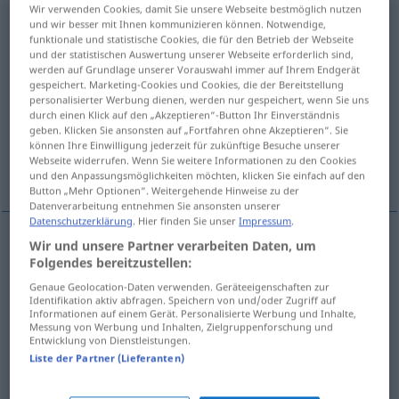
Wir verwenden Cookies, damit Sie unsere Webseite bestmöglich nutzen
und wir besser mit Ihnen kommunizieren können. Notwendige,
durchtränken
v/t
<
untrennb
, kein
-ge-
;
h
>
funktionale und statistische Cookies, die für den Betrieb der Webseite
und der statistischen Auswertung unserer Webseite erforderlich sind,
Übersicht aller Übersetzungen
werden auf Grundlage unserer Vorauswahl immer auf Ihrem Endgerät
(Für mehr Details die Übersetzung anklicken/antippen)
gespeichert. Marketing-Cookies und Cookies, die der Bereitstellung
personalisierter Werbung dienen, werden nur gespeichert, wenn Sie uns
durch einen Klick auf den „Akzeptieren“-Button Ihr Einverständnis
soak, saturate, steep, impregnate
geben. Klicken Sie ansonsten auf „Fortfahren ohne Akzeptieren“. Sie
können Ihre Einwilligung jederzeit für zukünftige Besuche unserer
Webseite widerrufen. Wenn Sie weitere Informationen zu den Cookies
fill, imbue, steep
und den Anpassungsmöglichkeiten möchten, klicken Sie einfach auf den
Button „Mehr Optionen“. Weitergehende Hinweise zu der
Datenverarbeitung entnehmen Sie ansonsten unserer
Datenschutzerklärung
. Hier finden Sie unser
Impressum
.
Wir und unsere Partner verarbeiten Daten, um
soak
durchtränken
mit Flüssigkeit
Folgendes bereitzustellen:
Genaue Geolocation-Daten verwenden. Geräteeigenschaften zur
Identifikation aktiv abfragen. Speichern von und/oder Zugriff auf
saturate
durchtränken
mit Flüssigkeit
Informationen auf einem Gerät. Personalisierte Werbung und Inhalte,
Messung von Werbung und Inhalten, Zielgruppenforschung und
Entwicklung von Dienstleistungen.
steep
durchtränken
mit Flüssigkeit
Liste der Partner (Lieferanten)
impregnate
durchtränken
mit Flüssigkeit