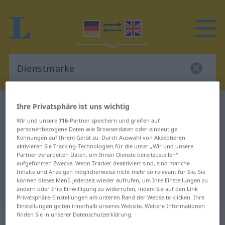
Deutsch-Englisch Wörterbuch
Dienstmarke
Ihre Privatsphäre ist uns wichtig
Deutsch-Englisch Übersetzung für
Wir und unsere
716
-Partner speichern und greifen auf
personenbezogene Daten wie Browserdaten oder eindeutige
"Dienstmarke"
Kennungen auf Ihrem Gerät zu. Durch Auswahl von Akzeptieren
aktivieren Sie Tracking-Technologien für die unter „Wir und unsere
Partner verarbeiten Daten, um Ihnen Dienste bereitzustellen“
aufgeführten Zwecke. Wenn Tracker deaktiviert sind, sind manche
"Dienstmarke" Englisch
Inhalte und Anzeigen möglicherweise nicht mehr so relevant für Sie. Sie
können dieses Menü jederzeit wieder aufrufen, um Ihre Einstellungen zu
Übersetzung
ändern oder Ihre Einwilligung zu widerrufen, indem Sie auf den Link
Privatsphäre-Einstellungen am unteren Rand der Webseite klicken. Ihre
Einstellungen gelten innerhalb unseres Website. Weitere Informationen
„Dienstmarke“
: Femininum
finden Sie in unserer Datenschutzerklärung.