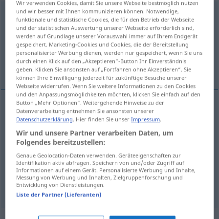
Wir verwenden Cookies, damit Sie unsere Webseite bestmöglich nutzen
und wir besser mit Ihnen kommunizieren können. Notwendige,
Dienstmarke
f
funktionale und statistische Cookies, die für den Betrieb der Webseite
und der statistischen Auswertung unserer Webseite erforderlich sind,
Übersicht aller Übersetzungen
werden auf Grundlage unserer Vorauswahl immer auf Ihrem Endgerät
gespeichert. Marketing-Cookies und Cookies, die der Bereitstellung
(Für mehr Details die Übersetzung anklicken/antippen)
personalisierter Werbung dienen, werden nur gespeichert, wenn Sie uns
durch einen Klick auf den „Akzeptieren“-Button Ihr Einverständnis
official stamp
badge
geben. Klicken Sie ansonsten auf „Fortfahren ohne Akzeptieren“. Sie
können Ihre Einwilligung jederzeit für zukünftige Besuche unserer
Webseite widerrufen. Wenn Sie weitere Informationen zu den Cookies
und den Anpassungsmöglichkeiten möchten, klicken Sie einfach auf den
Button „Mehr Optionen“. Weitergehende Hinweise zu der
Datenverarbeitung entnehmen Sie ansonsten unserer
official
stamp
(used by government departments)
Datenschutzerklärung
. Hier finden Sie unser
Impressum
.
Wir und unsere Partner verarbeiten Daten, um
Dienstmarke
PHILAT
Folgendes bereitzustellen:
Genaue Geolocation-Daten verwenden. Geräteeigenschaften zur
Identifikation aktiv abfragen. Speichern von und/oder Zugriff auf
etwa
badge
accreditation proving
sb
is a police
Informationen auf einem Gerät. Personalisierte Werbung und Inhalte,
Messung von Werbung und Inhalten, Zielgruppenforschung und
officer
Dienstmarke
eines Polizisten
Entwicklung von Dienstleistungen.
Liste der Partner (Lieferanten)